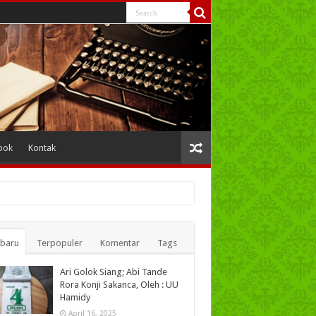
ook
Kontak
rbaru
Terpopuler
Komentar
Tags
Ari Golok Siang; Abi Tande
Rora Konji Sakanca, Oleh : UU
Hamidy
April 16, 2025