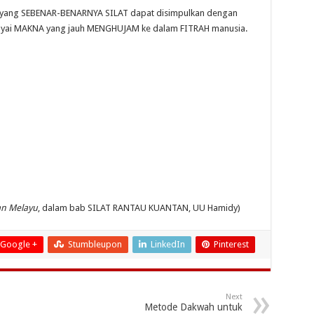
 maka yang SEBENAR-BENARNYA SILAT dapat disimpulkan dengan
ai MAKNA yang jauh MENGHUJAM ke dalam FITRAH manusia.
an Melayu
, dalam bab SILAT RANTAU KUANTAN, UU Hamidy)
Google +
Stumbleupon
LinkedIn
Pinterest
Next
Metode Dakwah untuk