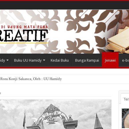
idy
Buku UU Hamidy
Kedai Buku
Bunga Rampai
Jenawi
e-b
 Rora Konji Sakanca, Oleh : UU Hamidy
a
Te