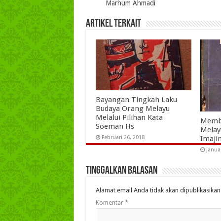
Marhum Ahmadi
Artikel Terkait
Bayangan Tingkah Laku
Budaya Orang Melayu
Melalui Pilihan Kata
Memb
Soeman Hs
Melayu
Imaji
Februari 26, 2018
Janua
Tinggalkan Balasan
Alamat email Anda tidak akan dipublikasikan
Komentar
*