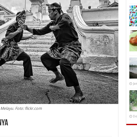
Ja
t Melayu. Foto: flickr.com
De
nya