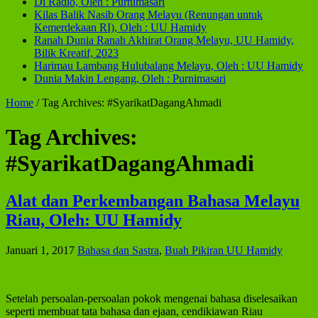
Di Radio, Oleh : Purnimasari
Kilas Balik Nasib Orang Melayu (Renungan untuk
Kemerdekaan RI), Oleh : UU Hamidy
Ranah Dunia Ranah Akhirat Orang Melayu, UU Hamidy,
Bilik Kreatif, 2023
Harimau Lambang Hulubalang Melayu, Oleh : UU Hamidy
Dunia Makin Lengang, Oleh : Purnimasari
Home
/
Tag Archives: #SyarikatDagangAhmadi
Tag Archives:
#SyarikatDagangAhmadi
Alat dan Perkembangan Bahasa Melayu
Riau, Oleh: UU Hamidy
Januari 1, 2017
Bahasa dan Sastra
,
Buah Pikiran UU Hamidy
Setelah persoalan-persoalan pokok mengenai bahasa diselesaikan
seperti membuat tata bahasa dan ejaan, cendikiawan Riau