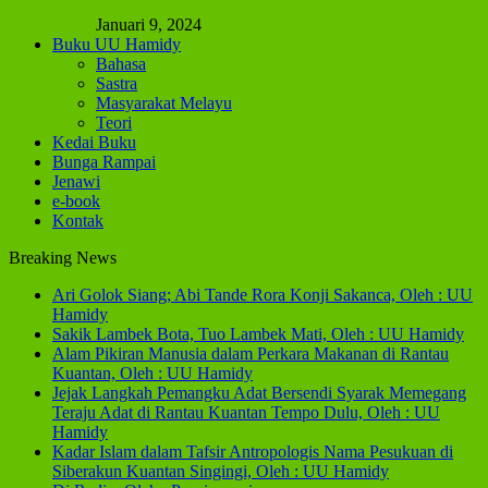
Januari 9, 2024
Buku UU Hamidy
Bahasa
Sastra
Masyarakat Melayu
Teori
Kedai Buku
Bunga Rampai
Jenawi
e-book
Kontak
Breaking News
Ari Golok Siang; Abi Tande Rora Konji Sakanca, Oleh : UU
Hamidy
Sakik Lambek Bota, Tuo Lambek Mati, Oleh : UU Hamidy
Alam Pikiran Manusia dalam Perkara Makanan di Rantau
Kuantan, Oleh : UU Hamidy
Jejak Langkah Pemangku Adat Bersendi Syarak Memegang
Teraju Adat di Rantau Kuantan Tempo Dulu, Oleh : UU
Hamidy
Kadar Islam dalam Tafsir Antropologis Nama Pesukuan di
Siberakun Kuantan Singingi, Oleh : UU Hamidy