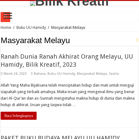
Ari Golok Siang; Abi Tande Rora Konji Sakanca, Oleh : UU Hamidy
Home
/
Buku UU Hamidy
/
Masyarakat Melayu
Sakik Lambek Bota, Tuo Lambek Mati, Oleh : UU Hamidy
Masyarakat Melayu
Alam Pikiran Manusia dalam Perkara Makanan di Rantau Kuantan, Oleh : UU H
Ranah Dunia Ranah Akhirat Orang Melayu, UU
Jejak Langkah Pemangku Adat Bersendi Syarak Memegang Teraju Adat di Rant
Hamidy, Bilik Kreatif, 2023
Kadar Islam dalam Tafsir Antropologis Nama Pesukuan di Siberakun Kuantan Si
Maret 24, 2023
Bahasa
,
Buku UU Hamidy
,
Masyarakat Melayu
,
Sastra
Di Radio, Oleh : Purnimasari
Allah Yang Maha Bijaksana telah menciptakan hidup dan mati untuk menguji
Kilas Balik Nasib Orang Melayu (Renungan untuk Kemerdekaan RI), Oleh : UU
siapakah yang terbaik amalnya. Maka insan yang mengenal ilmu yang benar
Ranah Dunia Ranah Akhirat Orang Melayu, UU Hamidy, Bilik Kreatif, 2023
dari Al-Qur’an dan as-Sunnah mengetahui makna hidup di dunia dan makna
hidup di akhirat. Insan yang taqwa tidak …
Harimau Lambang Hulubalang Melayu, Oleh : UU Hamidy
Baca Selengkapnya
Dunia Makin Lengang, Oleh : Purnimasari
PAKET BUKU BUDAYA MELAYU UU HAMIDY