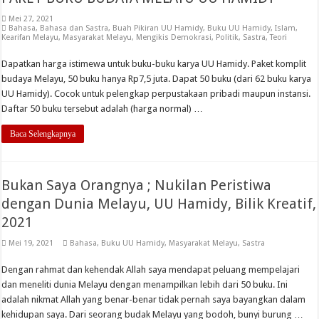
Mei 27, 2021
Bahasa
,
Bahasa dan Sastra
,
Buah Pikiran UU Hamidy
,
Buku UU Hamidy
,
Islam
,
Kearifan Melayu
,
Masyarakat Melayu
,
Mengikis Demokrasi
,
Politik
,
Sastra
,
Teori
Dapatkan harga istimewa untuk buku-buku karya UU Hamidy. Paket komplit
budaya Melayu, 50 buku hanya Rp7,5 juta. Dapat 50 buku (dari 62 buku karya
UU Hamidy). Cocok untuk pelengkap perpustakaan pribadi maupun instansi.
Daftar 50 buku tersebut adalah (harga normal) …
Baca Selengkapnya
Bukan Saya Orangnya ; Nukilan Peristiwa
dengan Dunia Melayu, UU Hamidy, Bilik Kreatif,
2021
Mei 19, 2021
Bahasa
,
Buku UU Hamidy
,
Masyarakat Melayu
,
Sastra
Dengan rahmat dan kehendak Allah saya mendapat peluang mempelajari
dan meneliti dunia Melayu dengan menampilkan lebih dari 50 buku. Ini
adalah nikmat Allah yang benar-benar tidak pernah saya bayangkan dalam
kehidupan saya. Dari seorang budak Melayu yang bodoh, bunyi burung …