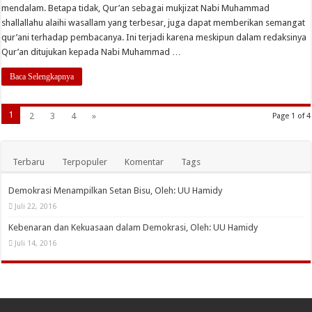
mendalam. Betapa tidak, Qur’an sebagai mukjizat Nabi Muhammad
shallallahu alaihi wasallam yang terbesar, juga dapat memberikan semangat
qur’ani terhadap pembacanya. Ini terjadi karena meskipun dalam redaksinya
Qur’an ditujukan kepada Nabi Muhammad …
Baca Selengkapnya
1
2
3
4
»
Page 1 of 4
Terbaru
Terpopuler
Komentar
Tags
Demokrasi Menampilkan Setan Bisu, Oleh: UU Hamidy
Juli 22, 2016
Kebenaran dan Kekuasaan dalam Demokrasi, Oleh: UU Hamidy
Juli 14, 2016