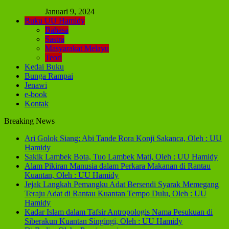
Januari 9, 2024
Buku UU Hamidy
Bahasa
Sastra
Masyarakat Melayu
Teori
Kedai Buku
Bunga Rampai
Jenawi
e-book
Kontak
Breaking News
Ari Golok Siang; Abi Tande Rora Konji Sakanca, Oleh : UU
Hamidy
Sakik Lambek Bota, Tuo Lambek Mati, Oleh : UU Hamidy
Alam Pikiran Manusia dalam Perkara Makanan di Rantau
Kuantan, Oleh : UU Hamidy
Jejak Langkah Pemangku Adat Bersendi Syarak Memegang
Teraju Adat di Rantau Kuantan Tempo Dulu, Oleh : UU
Hamidy
Kadar Islam dalam Tafsir Antropologis Nama Pesukuan di
Siberakun Kuantan Singingi, Oleh : UU Hamidy