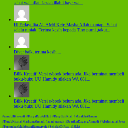
sehat wal afiat. Jazaakillah khayr wa...
Hj Erdayulita Ali AMd Keb: Masha Allah mantap . Sehat
selalu niniak. Terima kasih kepada Tino purni ,takut...
Diva: baik, terima kasih....
Bilik Kreatif: Versi e-book belum ada. Jika berminat membeli
buku-buku UU Hamidy silakan WA 081...
Bilik Kreatif: Versi e-book belum ada. Jika berminat membeli
buku-buku UU Hamidy silakan WA 081...
#tamubilikkreatif
#KaryaRajaAliHaji
#RusydiahKlab
#MajalahAlImam
#KutubKhanahMarhumAhmadi
#adatbeternak
#SyarikatDagangAhmadi
#AlAhmadiahPress
#PercetakanMathbaatalRiauwiyah
#SekolahDiRiau
#ISMA