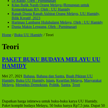
Di Radio, Oleh : Purnimasari
Kilas Balik Nasib Orang Melayu (Renungan untuk
Kemerdekaan RI), Oleh : UU Hamidy
Ranah Dunia Ranah Akhirat Orang Melayu, UU Hamidy,
Bilik Kreatif, 2023
Harimau Lambang Hulubalang Melayu, Oleh : UU Hamidy
Dunia Makin Lengang, Oleh : Purnimasari
Home
/
Buku UU Hamidy
/
Teori
Teori
PAKET BUKU BUDAYA MELAYU UU
HAMIDY
Mei 27, 2021
Bahasa
,
Bahasa dan Sastra
,
Buah Pikiran UU
Hamidy
,
Buku UU Hamidy
,
Islam
,
Kearifan Melayu
,
Masyarakat
Melayu
,
Mengikis Demokrasi
,
Politik
,
Sastra
,
Teori
Dapatkan harga istimewa untuk buku-buku karya UU Hamidy.
Paket komplit budaya Melayu, 50 buku hanya Rp7,5 juta. Dapat 50