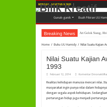
MINGGU , AGUSTUS 9 2026
Gunak-ganik
Buah Pikiran UU Ham
Breaking News
Ari Golok Siang; Ab
Sakik Lambek Bota,
Home
/
Buku UU Hamidy
/
Nilai Suatu Kajian 
Alam Pikiran Manusi
Jejak Langkah Peman
Nilai Suatu Kajian 
Kadar Islam dalam T
1993
Di Radio, Oleh : Pur
Februari 12, 2014
Komentar Dinonaktifk
Kilas Balik Nasib O
Realitas kehidupan manusia mencari nilai. It
Ranah Dunia Ranah A
masyarakat ingin punya nilai dalam hidupnya.
dengan segala aspek kehidupan. Sedangkan 
Harimau Lambang Hu
pertarungan hidup juga menjadi pertarungan 
Dunia Makin Lengang