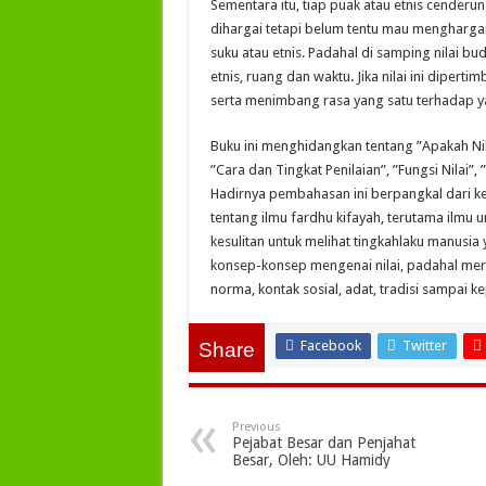
Sementara itu, tiap puak atau etnis cenderun
dihargai tetapi belum tentu mau mengharga
suku atau etnis. Padahal di samping nilai bu
etnis, ruang dan waktu. Jika nilai ini diper
serta menimbang rasa yang satu terhadap y
Buku ini menghidangkan tentang ”Apakah Nilai 
”Cara dan Tingkat Penilaian”, ”Fungsi Nilai”, 
Hadirnya pembahasan ini berpangkal dari k
tentang ilmu fardhu kifayah, terutama ilmu
kesulitan untuk melihat tingkahlaku manusia 
konsep-konsep mengenai nilai, padahal mer
norma, kontak sosial, adat, tradisi sampai 
Facebook
Twitter
Share
Previous
Pejabat Besar dan Penjahat
Besar, Oleh: UU Hamidy