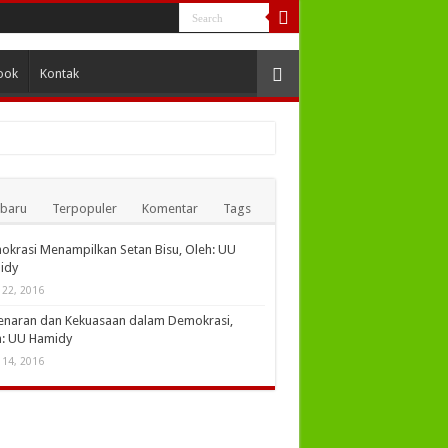
ook
Kontak
rbaru
Terpopuler
Komentar
Tags
, Oleh : UU Hamidy
krasi Menampilkan Setan Bisu, Oleh: UU
dy
idy
i 22, 2016
enaran dan Kekuasaan dalam Demokrasi,
h: UU Hamidy
i 14, 2016