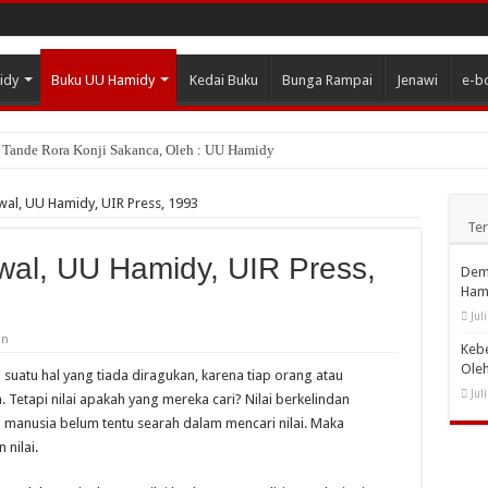
idy
Buku UU Hamidy
Kedai Buku
Bunga Rampai
Jenawi
e-b
i Tande Rora Konji Sakanca, Oleh : UU Hamidy
 Tuo Lambek Mati, Oleh : UU Hamidy
Awal, UU Hamidy, UIR Press, 1993
a dalam Perkara Makanan di Rantau Kuantan, Oleh : UU Hamidy
Te
gku Adat Bersendi Syarak Memegang Teraju Adat di Rantau Kuantan Tempo Dulu
Awal, UU Hamidy, UIR Press,
Demo
afsir Antropologis Nama Pesukuan di Siberakun Kuantan Singingi, Oleh : UU Hami
Ham
Jul
nimasari
pada
an
Keb
Nilai
rang Melayu (Renungan untuk Kemerdekaan RI), Oleh : UU Hamidy
Suatu
Ole
u suatu hal yang tiada diragukan, karena tiap orang atau
Kajian
khirat Orang Melayu, UU Hamidy, Bilik Kreatif, 2023
Jul
Awal,
 Tetapi nilai apakah yang mereka cari? Nilai berkelindan
UU
manusia belum tentu searah dalam mencari nilai. Maka
Hamidy,
lubalang Melayu, Oleh : UU Hamidy
UIR
nilai.
Press,
, Oleh : Purnimasari
1993