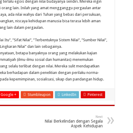
g terlalu egois dengan nilai budayanya sendiri. Mereka ingin
i orang lain. Inilah yang amat mengganggu pergaulan antar
daya, ada nilai wahyu dari Tuhan yang bebas dari persukuan,
timbangkan, niscaya kehidupan manusia bisa terasa lebih aman
ang lain dalam pergaulan.
Itu”, ”Sifat Nilai”, ”Terbentuknya Sistem Nilai”, ”Sumber Nilai”,
”Lingkaran Nilai” dan lain sebagainya.
enyataan, betapa banyaknya orang yang melakukan kajian
 ummatiyah (ilmu-ilmu sosial dan humanitas) menemukan
yang selalu terlibat dengan nilai. Mereka sulit mendapatkan
eka berhadapan dalam penelitian dengan perilaku norma-
kepada kepemimpinan, sosialisasi, sikap dan pandangan hidup.
Google +
Stumbleupon
LinkedIn
Pinterest
Next
Nilai Berkelindan dengan Segala
Aspek Kehidupan