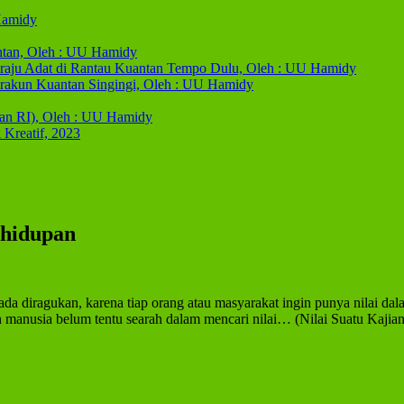
Hamidy
ntan, Oleh : UU Hamidy
raju Adat di Rantau Kuantan Tempo Dulu, Oleh : UU Hamidy
erakun Kuantan Singingi, Oleh : UU Hamidy
an RI), Oleh : UU Hamidy
Kreatif, 2023
ehidupan
a diragukan, karena tiap orang atau masyarakat ingin punya nilai dal
a belum tentu searah dalam mencari nilai… (Nilai Suatu Kajia