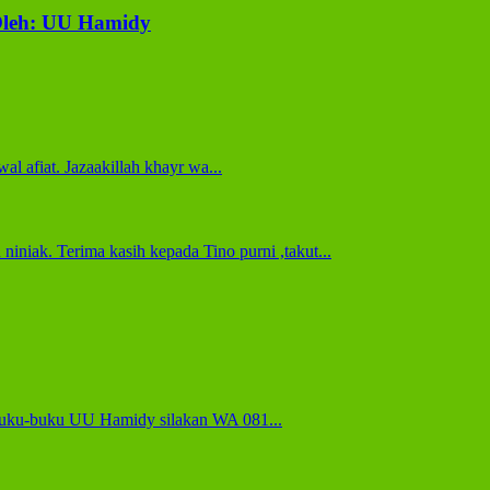
Oleh: UU Hamidy
al afiat. Jazaakillah khayr wa...
iniak. Terima kasih kepada Tino purni ,takut...
i buku-buku UU Hamidy silakan WA 081...