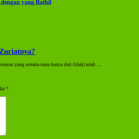
dengan yang Bathil
Zuriatnya?
enaran yang semata-mata hanya dari Allah) telah …
dai
*