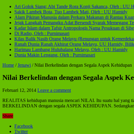
Ari Golok Siang; Abi Tande Rora Konji Sakanca, Oleh : UU 
Sakik Lambek Bota, Tuo Lambek Mati, Oleh : UU Hamidy
Alam Pikiran Manusia dalam Perkara Makanan di Rantau Kua
Jejak Langkah Pemangku Adat Bersendi Syarak Memegang Te
Kadar Islam dalam Tafsir Antropologis Nama Pesukuan di Sib
Di Radio, Oleh : Purnimasari
Kilas Balik Nasib Orang Melayu (Renungan untuk Kemerdeka
Ranah Dunia Ranah Akhirat Orang Melayu, UU Hamidy, Bilik 
Harimau Lambang Hulubalang Melayu, Oleh : UU Hamidy
Dunia Makin Lengang, Oleh : Purnimasari
Home
/
Jenawi
/
Nilai Berkelindan dengan Segala Aspek Kehidupan
Nilai Berkelindan dengan Segala Aspek K
Februari 12, 2014
Leave a comment
REALITAS kehidupan manusia mencari NILAI. Itu suatu hal yang tiad
BERKELINDAN dengan segala ASPEK KEHIDUPAN. Sedangkan manusi
Share
Facebook
Twitter