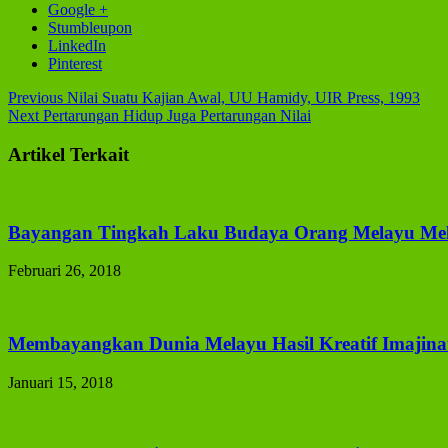
Google +
Stumbleupon
LinkedIn
Pinterest
Previous
Nilai Suatu Kajian Awal, UU Hamidy, UIR Press, 1993
Next
Pertarungan Hidup Juga Pertarungan Nilai
Artikel Terkait
Bayangan Tingkah Laku Budaya Orang Melayu Mela
Februari 26, 2018
Membayangkan Dunia Melayu Hasil Kreatif Imajina
Januari 15, 2018