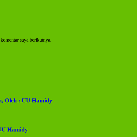
 komentar saya berikutnya.
a, Oleh : UU Hamidy
 UU Hamidy