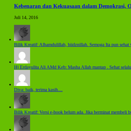
Kebenaran dan Kekuasaan dalam Demokrasi, 
Juli 14, 2016
Bilik Kreatif: Alhamdulillah, biidznillah. Semoga Ita pun sehat w
Hj Erdayulita Ali AMd Keb: Masha Allah mantap . Sehat selalu n
Diva: baik, terima kasih....
Bilik Kreatif: Versi e-book belum ada. Jika berminat membel