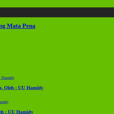
ung Mata Pena
a, Oleh : UU Hamidy
eh : UU Hamidy