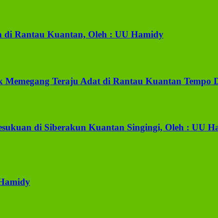
 di Rantau Kuantan, Oleh : UU Hamidy
k Memegang Teraju Adat di Rantau Kuantan Tempo D
esukuan di Siberakun Kuantan Singingi, Oleh : UU 
 Hamidy