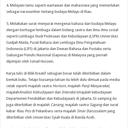
4. Melayani tamu seperti wartawan dan mahasiswa yang memerlukan
sebagai narasumber tentang budaya Melayu di Riau.
5. Melakukan surat-menyurat mengenai bahasa dan budaya Melayu
dengan berbagai lembaga dalam bidang sastra dan ilmu-ilmu sosial
seperti Lembaga Studi Pedesaan dan Kebudayaan (LSPK) Universitas
Gadjah Mada, Pusat Bahasa dan Lembaga Ilmu Pengetahuan
Indonesia (LIPI) di Jakarta dan Dewan Bahasa dan Pustaka serta
Gabungan Penulis Nasional (Gapena) di Malaysia yang pernah
dipimpin oleh Ismail Hussein.
Karya tulis di Bilik Kreatif sebagian besar telah diterbitkan dalam
bentuk buku. Tetapi biasanya tulisan itu lebih dulu dimuat pada media
cetak seperti majalah sastra
Horison
, majalah
Panji Masyarakat
,
majalah
Analisis Kebudayaan
dan
Interaksi
(majalah kebudayaan
Departemen Pendidikan dan Kebudayaan) di Jakarta. Di samping itu
juga diterbitkan di majalah
Canang
, majalah sastra
Sagang
dan surat
kabar
Riau Pos
di Pekanbaru serta majalah
Sinar Darussalam
yang
diterbitkan oleh Universitas Syiah Kuala di Banda Aceh.