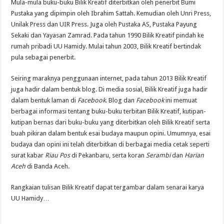
Mula-mula buku-buku Bilik Kreatif diterbitkan oleh penerbit Bumi
Pustaka yang dipimpin oleh Ibrahim Sattah. Kemudian oleh Unri Press,
Unilak Press dan UIR Press. Juga oleh Pustaka AS, Pustaka Payung
Sekaki dan Yayasan Zamrad. Pada tahun 1990 Bilik Kreatif pindah ke
rumah pribadi UU Hamidy. Mulai tahun 2003, Bilik Kreatif bertindak
pula sebagai penerbit.
Seiring maraknya penggunaan internet, pada tahun 2013 Bilik Kreatif
juga hadir dalam bentuk blog. Di media sosial, Bilik Kreatif juga hadir
dalam bentuk laman di
Facebook
. Blog dan
Facebook
ini memuat
berbagai informasi tentang buku-buku terbitan Bilik Kreatif, kutipan-
kutipan bernas dari buku-buku yang diterbitkan oleh Bilik Kreatif serta
buah pikiran dalam bentuk esai budaya maupun opini. Umumnya, esai
budaya dan opini ini telah diterbitkan di berbagai media cetak seperti
surat kabar
Riau Pos
di Pekanbaru, serta koran
Serambi
dan
Harian
Aceh
di Banda Aceh.
Rangkaian tulisan Bilik Kreatif dapat tergambar dalam senarai karya
UU Hamidy…