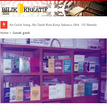
Ari Golok Siang; Abi Tande Rora Konji Sakanca, Oleh : UU Hamidy
Home
/
Gunak-ganik