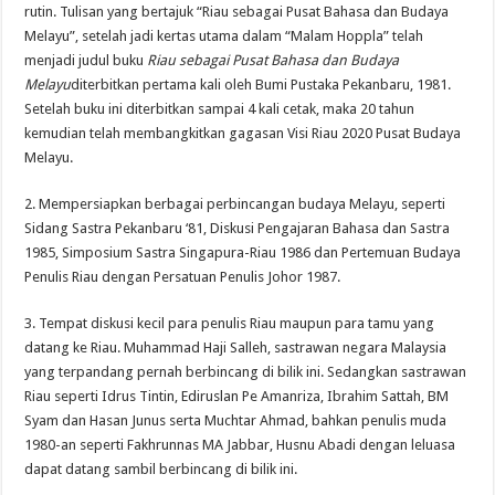
rutin. Tulisan yang bertajuk “Riau sebagai Pusat Bahasa dan Budaya
Melayu”, setelah jadi kertas utama dalam “Malam Hoppla” telah
menjadi judul buku
Riau sebagai Pusat Bahasa dan Budaya
Melayu
diterbitkan pertama kali oleh Bumi Pustaka Pekanbaru, 1981.
Setelah buku ini diterbitkan sampai 4 kali cetak, maka 20 tahun
kemudian telah membangkitkan gagasan Visi Riau 2020 Pusat Budaya
Melayu.
2. Mempersiapkan berbagai perbincangan budaya Melayu, seperti
Sidang Sastra Pekanbaru ‘81, Diskusi Pengajaran Bahasa dan Sastra
1985, Simposium Sastra Singapura-Riau 1986 dan Pertemuan Budaya
Penulis Riau dengan Persatuan Penulis Johor 1987.
3. Tempat diskusi kecil para penulis Riau maupun para tamu yang
datang ke Riau. Muhammad Haji Salleh, sastrawan negara Malaysia
yang terpandang pernah berbincang di bilik ini. Sedangkan sastrawan
Riau seperti Idrus Tintin, Ediruslan Pe Amanriza, Ibrahim Sattah, BM
Syam dan Hasan Junus serta Muchtar Ahmad, bahkan penulis muda
1980-an seperti Fakhrunnas MA Jabbar, Husnu Abadi dengan leluasa
dapat datang sambil berbincang di bilik ini.