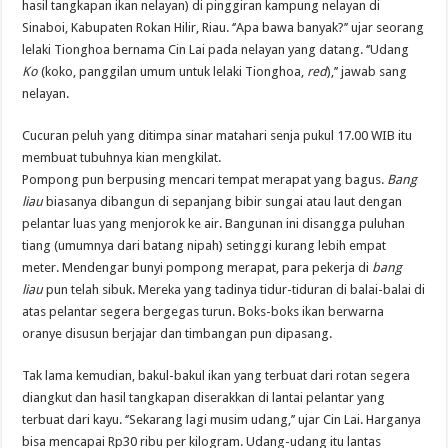
hasil tangkapan ikan nelayan) di pinggiran kampung nelayan di
Sinaboi, Kabupaten Rokan Hilir, Riau. ‘’Apa bawa banyak?’’ ujar seorang
lelaki Tionghoa bernama Cin Lai pada nelayan yang datang. ‘’Udang
Ko
(koko, panggilan umum untuk lelaki Tionghoa,
red
),’’ jawab sang
nelayan.
Cucuran peluh yang ditimpa sinar matahari senja pukul 17.00 WIB itu
membuat tubuhnya kian mengkilat.
Pompong pun berpusing mencari tempat merapat yang bagus.
Bang
liau
biasanya dibangun di sepanjang bibir sungai atau laut dengan
pelantar luas yang menjorok ke air. Bangunan ini disangga puluhan
tiang (umumnya dari batang nipah) setinggi kurang lebih empat
meter. Mendengar bunyi pompong merapat, para pekerja di
bang
liau
pun telah sibuk. Mereka yang tadinya tidur-tiduran di balai-balai di
atas pelantar segera bergegas turun. Boks-boks ikan berwarna
oranye disusun berjajar dan timbangan pun dipasang.
Tak lama kemudian, bakul-bakul ikan yang terbuat dari rotan segera
diangkut dan hasil tangkapan diserakkan di lantai pelantar yang
terbuat dari kayu. ‘’Sekarang lagi musim udang,’’ ujar Cin Lai. Harganya
bisa mencapai Rp30 ribu per kilogram. Udang-udang itu lantas