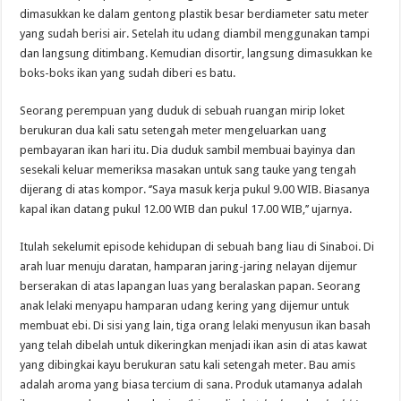
dimasukkan ke dalam gentong plastik besar berdiameter satu meter
yang sudah berisi air. Setelah itu udang diambil menggunakan tampi
dan langsung ditimbang. Kemudian disortir, langsung dimasukkan ke
boks-boks ikan yang sudah diberi es batu.
Seorang perempuan yang duduk di sebuah ruangan mirip loket
berukuran dua kali satu setengah meter mengeluarkan uang
pembayaran ikan hari itu. Dia duduk sambil membuai bayinya dan
sesekali keluar memeriksa masakan untuk sang tauke yang tengah
dijerang di atas kompor. ‘’Saya masuk kerja pukul 9.00 WIB. Biasanya
kapal ikan datang pukul 12.00 WIB dan pukul 17.00 WIB,’’ ujarnya.
Itulah sekelumit episode kehidupan di sebuah bang liau di Sinaboi. Di
arah luar menuju daratan, hamparan jaring-jaring nelayan dijemur
berserakan di atas lapangan luas yang beralaskan papan. Seorang
anak lelaki menyapu hamparan udang kering yang dijemur untuk
membuat ebi. Di sisi yang lain, tiga orang lelaki menyusun ikan basah
yang telah dibelah untuk dikeringkan menjadi ikan asin di atas kawat
yang dibingkai kayu berukuran satu kali setengah meter. Bau amis
adalah aroma yang biasa tercium di sana. Produk utamanya adalah