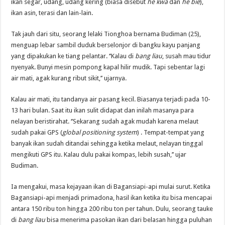
ikan segar, udang, udang kering (biasa disebut
he kwa
dan
he bie
),
ikan asin, terasi dan lain-lain.
Tak jauh dari situ, seorang lelaki Tionghoa bernama Budiman (25),
menguap lebar sambil duduk berselonjor di bangku kayu panjang
yang dipakukan ke tiang pelantar. ‘’Kalau di
bang liau
, susah mau tidur
nyenyak. Bunyi mesin pompong kapal hilir mudik. Tapi sebentar lagi
air mati, agak kurang ribut sikit,’’ ujarnya.
Kalau air mati, itu tandanya air pasang kecil. Biasanya terjadi pada 10-
13 hari bulan. Saat itu ikan sulit didapat dan inilah masanya para
nelayan beristirahat. ‘’Sekarang sudah agak mudah karena melaut
sudah pakai GPS (
global positioning system
) . Tempat-tempat yang
banyak ikan sudah ditandai sehingga ketika melaut, nelayan tinggal
mengikuti GPS itu. Kalau dulu pakai kompas, lebih susah,’’ ujar
Budiman.
Ia mengakui, masa kejayaan ikan di Bagansiapi-api mulai surut. Ketika
Bagansiapi-api menjadi primadona, hasil ikan ketika itu bisa mencapai
antara 150 ribu ton hingga 200 ribu ton per tahun. Dulu, seorang tauke
di
bang liau
bisa menerima pasokan ikan dari belasan hingga puluhan