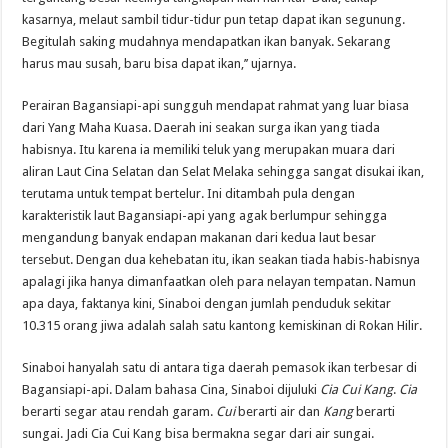
kasarnya, melaut sambil tidur-tidur pun tetap dapat ikan segunung.
Begitulah saking mudahnya mendapatkan ikan banyak. Sekarang
harus mau susah, baru bisa dapat ikan,’’ ujarnya.
Perairan Bagansiapi-api sungguh mendapat rahmat yang luar biasa
dari Yang Maha Kuasa. Daerah ini seakan surga ikan yang tiada
habisnya. Itu karena ia memiliki teluk yang merupakan muara dari
aliran Laut Cina Selatan dan Selat Melaka sehingga sangat disukai ikan,
terutama untuk tempat bertelur. Ini ditambah pula dengan
karakteristik laut Bagansiapi-api yang agak berlumpur sehingga
mengandung banyak endapan makanan dari kedua laut besar
tersebut. Dengan dua kehebatan itu, ikan seakan tiada habis-habisnya
apalagi jika hanya dimanfaatkan oleh para nelayan tempatan. Namun
apa daya, faktanya kini, Sinaboi dengan jumlah penduduk sekitar
10.315 orang jiwa adalah salah satu kantong kemiskinan di Rokan Hilir.
Sinaboi hanyalah satu di antara tiga daerah pemasok ikan terbesar di
Bagansiapi-api. Dalam bahasa Cina, Sinaboi dijuluki
Cia Cui Kang
.
Cia
berarti segar atau rendah garam.
Cui
berarti air dan
Kang
berarti
sungai. Jadi Cia Cui Kang bisa bermakna segar dari air sungai.