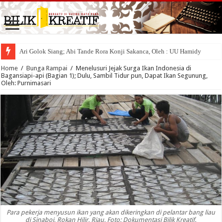
Ari Golok Siang; Abi Tande Rora Konji Sakanca, Oleh : UU Hamidy
Sakik Lambek Bota, Tuo Lambek Mati, Oleh : UU Hamidy
Home
/
Bunga Rampai
/
Menelusuri Jejak Surga Ikan Indonesia di
Bagansiapi-api (Bagian 1); Dulu, Sambil Tidur pun, Dapat Ikan Segunung,
Oleh: Purnimasari
Para pekerja menyusun ikan yang akan dikeringkan di pelantar bang liau
di Sinaboi, Rokan Hilir, Riau. Foto: Dokumentasi Bilik Kreatif.