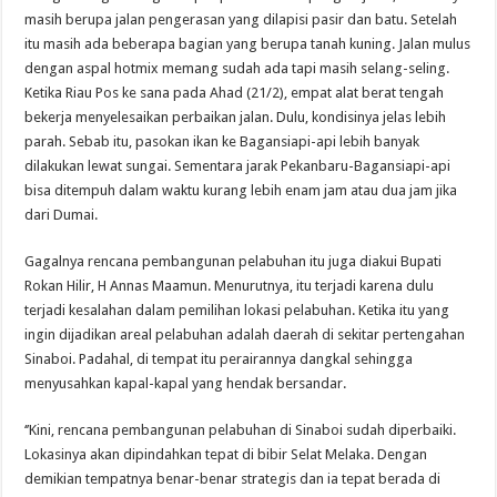
masih berupa jalan pengerasan yang dilapisi pasir dan batu. Setelah
itu masih ada beberapa bagian yang berupa tanah kuning. Jalan mulus
dengan aspal hotmix memang sudah ada tapi masih selang-seling.
Ketika Riau Pos ke sana pada Ahad (21/2), empat alat berat tengah
bekerja menyelesaikan perbaikan jalan. Dulu, kondisinya jelas lebih
parah. Sebab itu, pasokan ikan ke Bagansiapi-api lebih banyak
dilakukan lewat sungai. Sementara jarak Pekanbaru-Bagansiapi-api
bisa ditempuh dalam waktu kurang lebih enam jam atau dua jam jika
dari Dumai.
Gagalnya rencana pembangunan pelabuhan itu juga diakui Bupati
Rokan Hilir, H Annas Maamun. Menurutnya, itu terjadi karena dulu
terjadi kesalahan dalam pemilihan lokasi pelabuhan. Ketika itu yang
ingin dijadikan areal pelabuhan adalah daerah di sekitar pertengahan
Sinaboi. Padahal, di tempat itu perairannya dangkal sehingga
menyusahkan kapal-kapal yang hendak bersandar.
‘’Kini, rencana pembangunan pelabuhan di Sinaboi sudah diperbaiki.
Lokasinya akan dipindahkan tepat di bibir Selat Melaka. Dengan
demikian tempatnya benar-benar strategis dan ia tepat berada di