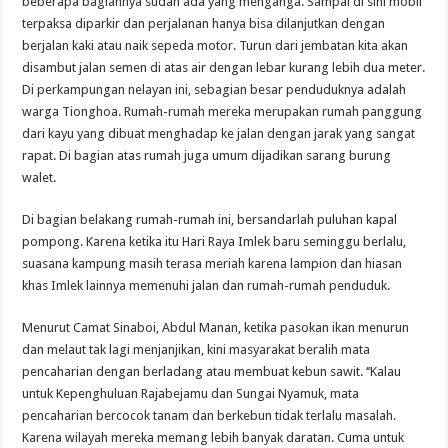
beberapa bagiannya sudah ada yang menganga. Sampai di sini mobil
terpaksa diparkir dan perjalanan hanya bisa dilanjutkan dengan
berjalan kaki atau naik sepeda motor. Turun dari jembatan kita akan
disambut jalan semen di atas air dengan lebar kurang lebih dua meter.
Di perkampungan nelayan ini, sebagian besar penduduknya adalah
warga Tionghoa. Rumah-rumah mereka merupakan rumah panggung
dari kayu yang dibuat menghadap ke jalan dengan jarak yang sangat
rapat. Di bagian atas rumah juga umum dijadikan sarang burung
walet.
Di bagian belakang rumah-rumah ini, bersandarlah puluhan kapal
pompong. Karena ketika itu Hari Raya Imlek baru seminggu berlalu,
suasana kampung masih terasa meriah karena lampion dan hiasan
khas Imlek lainnya memenuhi jalan dan rumah-rumah penduduk.
Menurut Camat Sinaboi, Abdul Manan, ketika pasokan ikan menurun
dan melaut tak lagi menjanjikan, kini masyarakat beralih mata
pencaharian dengan berladang atau membuat kebun sawit. ‘’Kalau
untuk Kepenghuluan Rajabejamu dan Sungai Nyamuk, mata
pencaharian bercocok tanam dan berkebun tidak terlalu masalah.
Karena wilayah mereka memang lebih banyak daratan. Cuma untuk