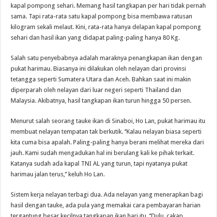
kapal pompong sehari. Memang hasil tangkapan per hari tidak pernah
sama. Tapi rata-rata satu kapal pompong bisa membawa ratusan
kilogram sekali melaut. Kini, rata-rata hanya delapan kapal pompong
sehari dan hasil ikan yang didapat paling-paling hanya 80 Kg.
Salah satu penyebabnya adalah maraknya penangkapan ikan dengan
pukat harimau. Biasanya ini dilakukan oleh nelayan dari provinsi
tetangga seperti Sumatera Utara dan Aceh. Bahkan saat ini makin
diperparah oleh nelayan dari luar negeri seperti Thailand dan
Malaysia. Akibatnya, hasil tangkapan ikan turun hingga 50 persen.
Menurut salah seorang tauke ikan di Sinaboi, Ho Lan, pukat harimau itu
membuat nelayan tempatan tak berkutik. ‘’Kalau nelayan biasa seperti
kita cuma bisa apalah. Paling-paling hanya berani melihat mereka dari
jauh. Kami sudah mengadukan hal ini berulang kali ke pihak terkait.
Katanya sudah ada kapal TNI AL yang turun, tapi nyatanya pukat
harimau jalan terus,’’ keluh Ho Lan.
Sistem kerja nelayan terbagi dua. Ada nelayan yang menerapkan bagi
hasil dengan tauke, ada pula yang memakai cara pembayaran harian
tergantung besar kecilnya tangkapan ikan hari itu. ‘’Dulu, cakap