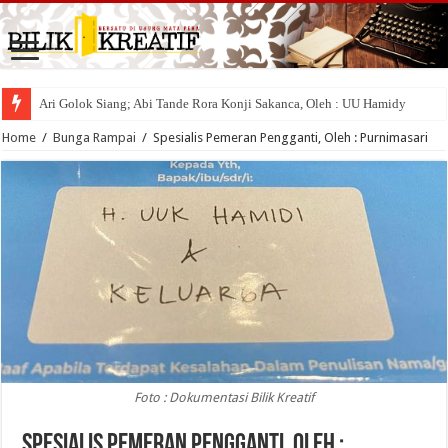
Ari Golok Siang; Abi Tande Rora Konji Sakanca, Oleh : UU Hamidy
Home
/
Bunga Rampai
/
Spesialis Pemeran Pengganti, Oleh : Purnimasari
Foto : Dokumentasi Bilik Kreatif
Spesialis Pemeran Pengganti, Oleh :