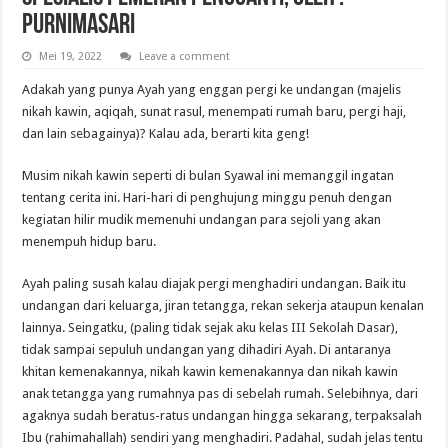
Purnimasari
Mei 19, 2022
Leave a comment
Adakah yang punya Ayah yang enggan pergi ke undangan (majelis
nikah kawin, aqiqah, sunat rasul, menempati rumah baru, pergi haji,
dan lain sebagainya)? Kalau ada, berarti kita geng!
Musim nikah kawin seperti di bulan Syawal ini memanggil ingatan
tentang cerita ini. Hari-hari di penghujung minggu penuh dengan
kegiatan hilir mudik memenuhi undangan para sejoli yang akan
menempuh hidup baru.
Ayah paling susah kalau diajak pergi menghadiri undangan. Baik itu
undangan dari keluarga, jiran tetangga, rekan sekerja ataupun kenalan
lainnya. Seingatku, (paling tidak sejak aku kelas III Sekolah Dasar),
tidak sampai sepuluh undangan yang dihadiri Ayah. Di antaranya
khitan kemenakannya, nikah kawin kemenakannya dan nikah kawin
anak tetangga yang rumahnya pas di sebelah rumah. Selebihnya, dari
agaknya sudah beratus-ratus undangan hingga sekarang, terpaksalah
Ibu (rahimahallah) sendiri yang menghadiri. Padahal, sudah jelas tentu