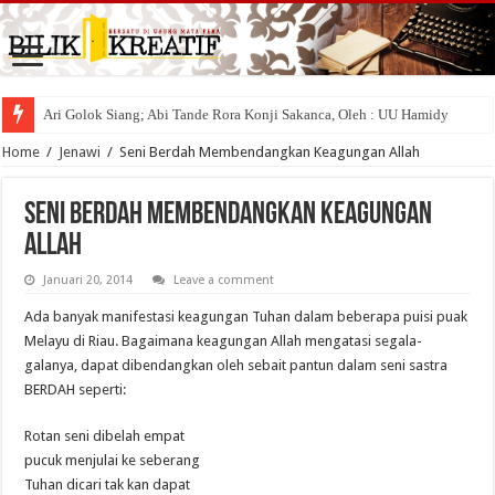
Ari Golok Siang; Abi Tande Rora Konji Sakanca, Oleh : UU Hamidy
Home
/
Jenawi
/
Seni Berdah Membendangkan Keagungan Allah
Seni Berdah Membendangkan Keagungan
Allah
Januari 20, 2014
Leave a comment
Ada banyak manifestasi keagungan Tuhan dalam beberapa puisi puak
Melayu di Riau. Bagaimana keagungan Allah mengatasi segala-
galanya, dapat dibendangkan oleh sebait pantun dalam seni sastra
BERDAH seperti:
Rotan seni dibelah empat
pucuk menjulai ke seberang
Tuhan dicari tak kan dapat