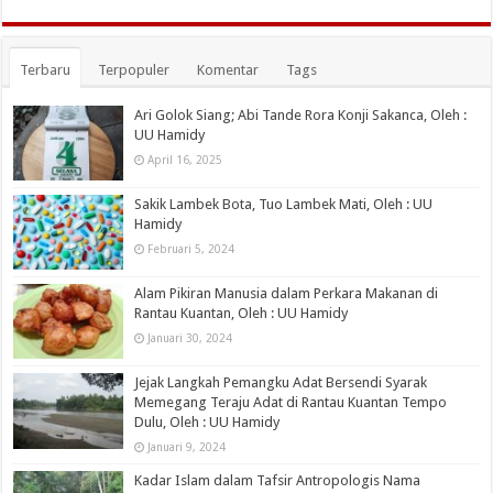
Terbaru
Terpopuler
Komentar
Tags
Ari Golok Siang; Abi Tande Rora Konji Sakanca, Oleh :
UU Hamidy
April 16, 2025
Sakik Lambek Bota, Tuo Lambek Mati, Oleh : UU
Hamidy
Februari 5, 2024
Alam Pikiran Manusia dalam Perkara Makanan di
Rantau Kuantan, Oleh : UU Hamidy
Januari 30, 2024
Jejak Langkah Pemangku Adat Bersendi Syarak
Memegang Teraju Adat di Rantau Kuantan Tempo
Dulu, Oleh : UU Hamidy
Januari 9, 2024
Kadar Islam dalam Tafsir Antropologis Nama