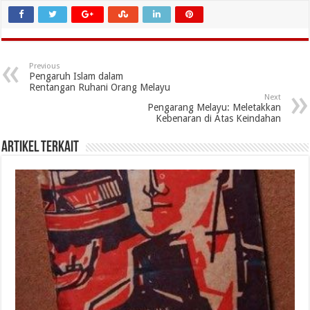
Previous
Pengaruh Islam dalam
Rentangan Ruhani Orang Melayu
Next
Pengarang Melayu: Meletakkan
Kebenaran di Atas Keindahan
Artikel Terkait