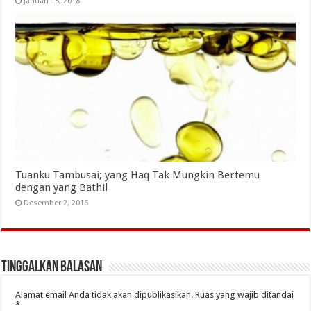
Januari 15, 2018
Tuanku Tambusai; yang Haq Tak Mungkin Bertemu
dengan yang Bathil
Desember 2, 2016
Tinggalkan Balasan
Alamat email Anda tidak akan dipublikasikan.
Ruas yang wajib ditandai
*