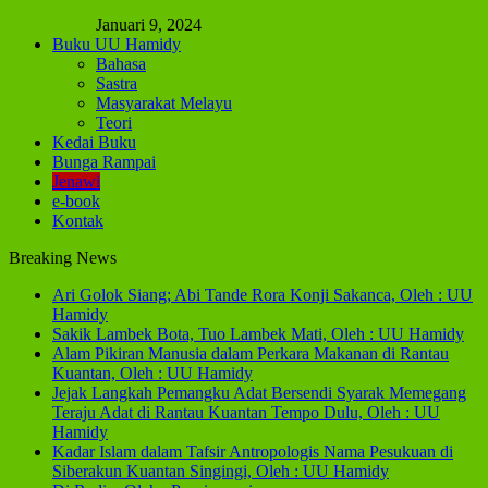
Januari 9, 2024
Buku UU Hamidy
Bahasa
Sastra
Masyarakat Melayu
Teori
Kedai Buku
Bunga Rampai
Jenawi
e-book
Kontak
Breaking News
Ari Golok Siang; Abi Tande Rora Konji Sakanca, Oleh : UU
Hamidy
Sakik Lambek Bota, Tuo Lambek Mati, Oleh : UU Hamidy
Alam Pikiran Manusia dalam Perkara Makanan di Rantau
Kuantan, Oleh : UU Hamidy
Jejak Langkah Pemangku Adat Bersendi Syarak Memegang
Teraju Adat di Rantau Kuantan Tempo Dulu, Oleh : UU
Hamidy
Kadar Islam dalam Tafsir Antropologis Nama Pesukuan di
Siberakun Kuantan Singingi, Oleh : UU Hamidy