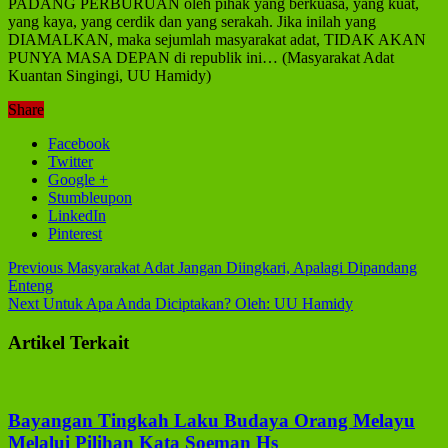
PADANG PERBURUAN oleh pihak yang berkuasa, yang kuat,
yang kaya, yang cerdik dan yang serakah. Jika inilah yang
DIAMALKAN, maka sejumlah masyarakat adat, TIDAK AKAN
PUNYA MASA DEPAN di republik ini… (Masyarakat Adat
Kuantan Singingi, UU Hamidy)
Share
Facebook
Twitter
Google +
Stumbleupon
LinkedIn
Pinterest
Previous
Masyarakat Adat Jangan Diingkari, Apalagi Dipandang
Enteng
Next
Untuk Apa Anda Diciptakan? Oleh: UU Hamidy
Artikel Terkait
Bayangan Tingkah Laku Budaya Orang Melayu
Melalui Pilihan Kata Soeman Hs