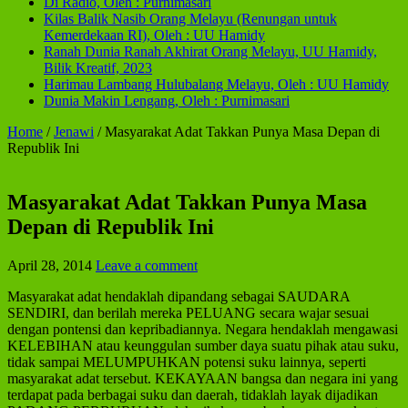
Di Radio, Oleh : Purnimasari
Kilas Balik Nasib Orang Melayu (Renungan untuk
Kemerdekaan RI), Oleh : UU Hamidy
Ranah Dunia Ranah Akhirat Orang Melayu, UU Hamidy,
Bilik Kreatif, 2023
Harimau Lambang Hulubalang Melayu, Oleh : UU Hamidy
Dunia Makin Lengang, Oleh : Purnimasari
Home
/
Jenawi
/
Masyarakat Adat Takkan Punya Masa Depan di
Republik Ini
Masyarakat Adat Takkan Punya Masa
Depan di Republik Ini
April 28, 2014
Leave a comment
Masyarakat adat hendaklah dipandang sebagai SAUDARA
SENDIRI, dan berilah mereka PELUANG secara wajar sesuai
dengan pontensi dan kepribadiannya. Negara hendaklah mengawasi
KELEBIHAN atau keunggulan sumber daya suatu pihak atau suku,
tidak sampai MELUMPUHKAN potensi suku lainnya, seperti
masyarakat adat tersebut. KEKAYAAN bangsa dan negara ini yang
terdapat pada berbagai suku dan daerah, tidaklah layak dijadikan