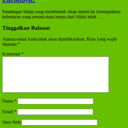
Pandangan hidup yang membentuk sikap seperti itu (menegakkan
kebenaran yang semata-mata hanya dari Allah) telah …
Tinggalkan Balasan
Alamat email Anda tidak akan dipublikasikan.
Ruas yang wajib
ditandai
*
Komentar
*
Nama
*
Email
*
Situs Web