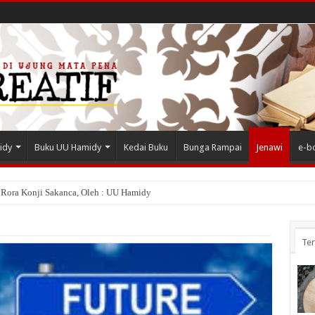
idy
Buku UU Hamidy
Kedai Buku
Bunga Rampai
Jenawi
e-b
 Rora Konji Sakanca, Oleh : UU Hamidy
Te