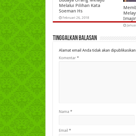
Budaya Orang Melayu
Melalui Pilihan Kata
Memb
Soeman Hs
Melayu
Imaji
Februari 26, 2018
Janua
Tinggalkan Balasan
Alamat email Anda tidak akan dipublikasikan
Komentar
*
Nama
*
Email
*