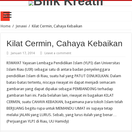
Ari Golok Siang; Abi Tande Rora Konji Sakanca, Oleh : UU Hamidy
Home
/
Jenawi
/
Kilat Cermin, Cahaya Kebaikan
Sakik Lambek Bota, Tuo Lambek Mati, Oleh : UU Hamidy
Kilat Cermin, Cahaya Kebaikan
Alam Pikiran Manusia dalam Perkara Makanan di Rantau Kuantan, Oleh : UU H
Januari 17, 2014
Leave a comment
Jejak Langkah Pemangku Adat Bersendi Syarak Memegang Teraju Adat di Rant
RIWAYAT Yayasan Lembaga Pendidikan Islam (YLPI) dan Universitas
Kadar Islam dalam Tafsir Antropologis Nama Pesukuan di Siberakun Kuantan Si
Islam Riau (UIR) sebagai satu di antara badan penyelenggara
Di Radio, Oleh : Purnimasari
pendidikan Islam di Riau, suatu hal yang PATUT DINUKILKAN. Dalam
Kilas Balik Nasib Orang Melayu (Renungan untuk Kemerdekaan RI), Oleh : UU
batas-batas tertentu, niscaya riwayat ini dapat menjadi semacam
gambaran yang dapat dipakai sebagai PEMBANDING terhadap
Ranah Dunia Ranah Akhirat Orang Melayu, UU Hamidy, Bilik Kreatif, 2023
gambaran hari ini. Pada belahan lain, riwayat ini bagaikan KILAT
Harimau Lambang Hulubalang Melayu, Oleh : UU Hamidy
CERMIN, suatu CAHAYA KEBAIKAN, bagaimana para tokoh Islam telah
BERJUANG begitu rupa untuk MEMANDU UMAT ini supaya tetap
Dunia Makin Lengang, Oleh : Purnimasari
melalui JALAN yang LURUS. Sebab, yang lurus itulah yang benar…
(Perjuangan YLPI di Riau, UU Hamidy)