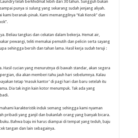
k Laundry telah berkhidmat lebih dari 30 tahun. Sungguh bukan
 sampai punya si sulung yang sekarang sudah jenjang aliyah.
ai kami beranak-pinak. Kami memanggilnya “Kak Kenok” dan
ok”.
anya. Beliau tangkas dan cekatan dalam bekerja. Hemat air,
akar pewangi, teliti memakai pemutih dan pelicin serta sayang
rupa sehingga bersih dan tahan lama. Hasil kerja sudah teruji :
ja. Hasil cucian yang menurutnya di bawah standar, akan segera
bepergian, dia akan memberi tahu jauh hari sebelumnya. Kalau
yakan tetap ‘masuk kantor’ di pagi hari dan baru setelah itu
lama. Dia tak ingin kain kotor menumpuk. Tak ada yang
badi.
emahami karakteristik induk semang sehingga kami nyaman
 pribadi yang ganjil dan bukanlah orang yang banyak bicara.
ibuku. Bahwa baju ini harus diampai di tempat yang teduh, baju
ucek tangan dan lain sebagainya.