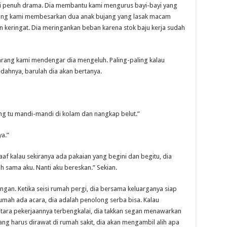
i penuh drama. Dia membantu kami mengurus bayi-bayi yang
olong kami membesarkan dua anak bujang yang lasak macam
 keringat. Dia meringankan beban karena stok baju kerja sudah
arang kami mendengar dia mengeluh. Paling-paling kalau
dahnya, barulah dia akan bertanya.
ng tu mandi-mandi di kolam dan nangkap belut.”
a.”
aaf kalau sekiranya ada pakaian yang begini dan begitu, dia
ah sama aku. Nanti aku bereskan.” Sekian.
angan. Ketika seisi rumah pergi, dia bersama keluarganya siap
mah ada acara, dia adalah penolong serba bisa. Kalau
ntara pekerjaannya terbengkalai, dia takkan segan menawarkan
ng harus dirawat di rumah sakit, dia akan mengambil alih apa