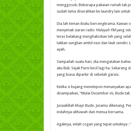
menggosok. Beberapa pakaian rumah tak perl
sudah lama diserahkan ke laundry lain untu
Dia lah teman ibuku bercengkrama. Kawan c
menyimak siaran radio
Hidayah FM
yang sela
teras belakang menghabiskan teh yang selalu
takkan sungkan ambil nasi dan lauk sendiri.
ayah.
Sampailah suatu hari, dia mengatakan bahw
aku Buk. Sejak Purni kecil lagi ha. Sekarang 
yang biasa diparkir di sebelah garasi.
Ketika si bujang menelepon menanyakan apa 
disampaikan, “Mulai Desember ini, Bude tak 
Jazaakillah khayr Bude. Jasamu dikenang. Perg
indahnya ukhuwah dan menua bersama.
Agaknya, inilah cogan yang tepat untuknya :