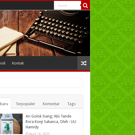
ook
Kontak
rbaru
Terpopuler
Komentar
Tags
Ari Golok Siang; Abi Tande
Rora Konji Sakanca, Oleh : UU
Hamidy
April 16, 2025