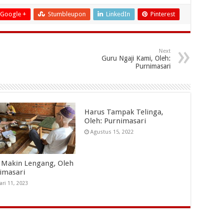
Google +
Stumbleupon
LinkedIn
Pinterest
Next
Guru Ngaji Kami, Oleh:
Purnimasari
Harus Tampak Telinga,
Oleh: Purnimasari
Agustus 15, 2022
 Makin Lengang, Oleh
nimasari
ari 11, 2023