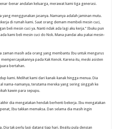
benar-benar andalan keluarga, merawat kami tiga generasi.
rga yang menggunakan jasanya. Namanya adalah jaminan mutu.
ekerja di rumah kami. Saat orang demam membeli mesin cuci,
an beli mesin cuci ya. Nanti ndak ada lagi aku kerja.” Ibuku pun
da kami beli mesin cuci do Nok. Mana pandai aku pakai mesin-
tika zaman masih ada orang yang membantu Ibu untuk mengurus
ap mempercayakannya pada Kak Kenok. Karena itu, meski asisten
 juara bertahan.
idup kami. Melihat kami dari kanak-kanak hingga menua. Dia
pal nama-namanya, terutama mereka yang sering singgah ke
ikah kawin para sepupu.
rakhir dia mengatakan hendak berhenti bekerja. Ibu mengatakan
penat, Ibu takkan memaksa. Dan selama dia masih ingin
. Dia tak perlu lagi datang tiap hari. Begitu pula dengan