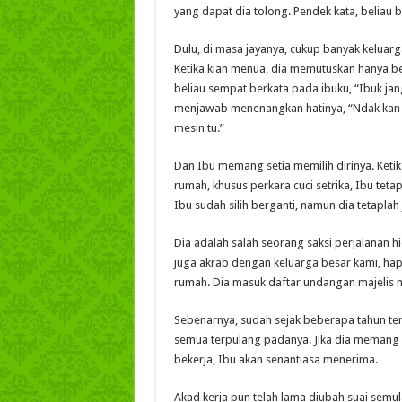
yang dapat dia tolong. Pendek kata, beliau 
Dulu, di masa jayanya, cukup banyak kelua
Ketika kian menua, dia memutuskan hanya b
beliau sempat berkata pada ibuku, “Ibuk jang
menjawab menenangkan hatinya, “Ndak kan a
mesin tu.”
Dan Ibu memang setia memilih dirinya. Ke
rumah, khusus perkara cuci setrika, Ibu tet
Ibu sudah silih berganti, namun dia tetaplah
Dia adalah salah seorang saksi perjalanan h
juga akrab dengan keluarga besar kami, ha
rumah. Dia masuk daftar undangan majelis n
Sebenarnya, sudah sejak beberapa tahun te
semua terpulang padanya. Jika dia memang 
bekerja, Ibu akan senantiasa menerima.
Akad kerja pun telah lama diubah suai semula