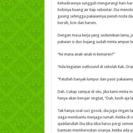
Kehadirannya sungguh mengurangi hari-har
hobinya buang air tiap sebentar. Dia men
gasing sehingga pakaiannya penuh noda dan
bersih, licin dan harum.
Dengan masa kerja yang sedemikian lama, j
pakaian si duo bujang sudah minta ampun le
“Ke mana anak-anak ni kemaren?”
“Ada kegiatan outbound di sekolah Kak. Ora
“Patutlah banyak lumpur dan pasir pakaianny
Dah. Cukup sampai di situ. Jika kami minta m
hanya akan berujar singkat, “Dah, kasih aja l
Tak hanya soal cuci gosok, dia juga ringan t
siaga membantu menjaga rumah. Ketika di ru
qaddarullah Ibu tiba-tiba harus pergi seme
bantuan membereskan sisanya. Ketika ada ya