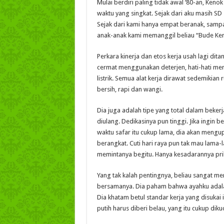
Mulai berdiri paling tidak awal ‘80-an, Keno
waktu yang singkat. Sejak dari aku masih SD
Sejak dari kami hanya empat beranak, samp
anak-anak kami memanggil beliau “Bude Ken
Perkara kinerja dan etos kerja usah lagi dit
cermat menggunakan deterjen, hati-hati men
listrik. Semua alat kerja dirawat sedemikian 
bersih, rapi dan wangi.
Dia juga adalah tipe yang total dalam beker
diulang. Dedikasinya pun tinggi. Jika ingin 
waktu safar itu cukup lama, dia akan mengupa
berangkat. Cuti hari raya pun tak mau lama-
memintanya begitu. Hanya kesadarannya pri
Yang tak kalah pentingnya, beliau sangat m
bersamanya. Dia paham bahwa ayahku adalah
Dia khatam betul standar kerja yang disukai 
putih harus diberi belau, yang itu cukup dik