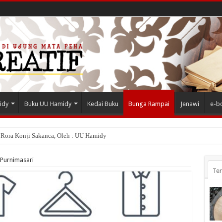
idy
Buku UU Hamidy
Kedai Buku
Bunga Rampai
Jenawi
e-b
 Rora Konji Sakanca, Oleh : UU Hamidy
 Purnimasari
Te