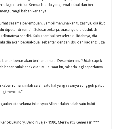
u lagi disetrika. Semua benda yang tebal-tebal dan berat
k mengurangi beban kerjanya.
urhat sesama perempuan. Sambil menunaikan tugasnya, dia ikut
lu diputar di rumah. Selesai bekerja, biasanya dia duduk di
 dibuatnya sendiri. Kalau sambal berselera di lidahnya, dia
 Lalu dia akan bebual-bual sebentar dengan Ibu dan kadang juga
a benar-benar akan berhenti mulai Desember ini. “Udah capek
dah besar pulak anak dia.” Mulai saat itu, tak ada lagi sepedanya
kabar rumah, inilah salah satu hal yang rasanya sungguh patut
lagi mencuci.”
aulan kita selama ini in syaa Allah adalah salah satu bukti
 “Kenok Laundry, Berdiri Sejak 1980, Merawat 3 Generasi”.***