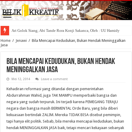
Ari Golok Siang; Abi Tande Rora Konji Sakanca, Oleh : UU Hamidy
Home
/
Jenawi
/
Bila Mencapai Kedudukan, Bukan Hendak Meninggalkan
Jasa
Bila Mencapai Kedudukan, Bukan Hendak
Meninggalkan Jasa
Mei 12, 2014
Leave a comment
Kehadiran reformasi yang ditandai dengan pemerintahan
Abdurrahman Wahid, juga TAK MAMPU memperbaiki bangsa dan
negara yang sudah terpuruk. Ini terjadi karena PEMEGANG TERAJU
negara dan bangsa masih BERMENTAL Orde Baru, yang bila diberi
kekuasaan bertindak ZALIM. Mereka TIDAK BISA disebut pemimpin,
tapi hanya elit politik. Sebab, bila mereka mencapai kedudukan, bukan
hendak MENINGGALKAN JASA baik, tetapi mencari kekayaan sebanyak