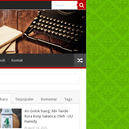
ook
Kontak
rbaru
Terpopuler
Komentar
Tags
Ari Golok Siang; Abi Tande
Rora Konji Sakanca, Oleh : UU
Hamidy
April 16, 2025