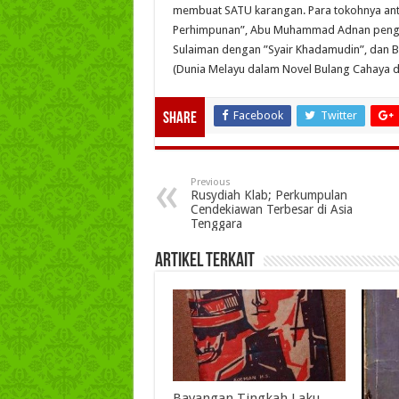
membuat SATU karangan. Para tokohnya anta
Perhimpunan”, Abu Muhammad Adnan pengar
Sulaiman dengan ”Syair Khadamudin”, dan 
(Dunia Melayu dalam Novel Bulang Cahaya d
Facebook
Twitter
Share
Previous
Rusydiah Klab; Perkumpulan
Cendekiawan Terbesar di Asia
Tenggara
Artikel Terkait
Bayangan Tingkah Laku