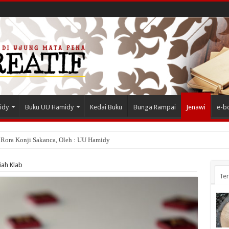
idy
Buku UU Hamidy
Kedai Buku
Bunga Rampai
Jenawi
e-b
 Rora Konji Sakanca, Oleh : UU Hamidy
iah Klab
Te