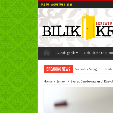
SABTU , AGUSTUS 8 2026
Gunak-ganik
Buah Pikiran UU Ham
Breaking News
Ari Golok Siang; Abi Tande
Home
/
Jenawi
/
Syarat Cendekiawan di Rusyd