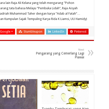
ra lain Raja Ali Kelana yang telah mengarang ”Pohon
ang tata bahasa Melayu ”Pembuka Lidah”, Raja Aisyah
Badriah Muhammad Taher dengan karya ”Adab al Fatah”…
an Kumpulan Sajak Tempuling Karya Rida K Liamsi, UU Hamidy)
Google +
Stumbleupon
LinkedIn
Pinterest
Next
Pengarang yang Cemerlang Lagi
Piawai
Tuanku Tambusai; yang Haq