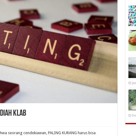
Ja
diah Klab
De
ahwa seorang cendekiawan, PALING KURANG harus bisa