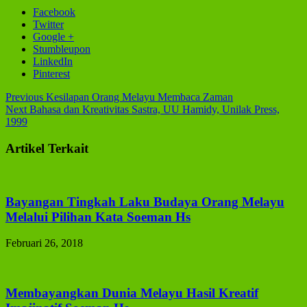
Facebook
Twitter
Google +
Stumbleupon
LinkedIn
Pinterest
Previous
Kesilapan Orang Melayu Membaca Zaman
Next
Bahasa dan Kreativitas Sastra, UU Hamidy, Unilak Press,
1999
Artikel Terkait
Bayangan Tingkah Laku Budaya Orang Melayu
Melalui Pilihan Kata Soeman Hs
Februari 26, 2018
Membayangkan Dunia Melayu Hasil Kreatif