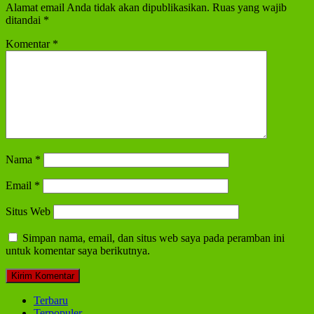
Alamat email Anda tidak akan dipublikasikan.
Ruas yang wajib
ditandai
*
Komentar
*
Nama
*
Email
*
Situs Web
Simpan nama, email, dan situs web saya pada peramban ini
untuk komentar saya berikutnya.
Terbaru
Terpopuler