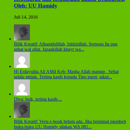
Oleh: UU Hamidy
Juli 14, 2016
Bilik Kreatif: Alhamdulillah, biidznillah. Semoga Ita pun
sehat wal afiat. Jazaakillah khayr wa...
Hj Erdayulita Ali AMd Keb: Masha Allah mantap . Sehat
selalu niniak. Terima kasih kepada Tino purni ,takut...
Diva: baik, terima kasih....
Bilik Kreatif: Versi e-book belum ada. Jika berminat membeli
buku-buku UU Hamidy silakan WA 081...