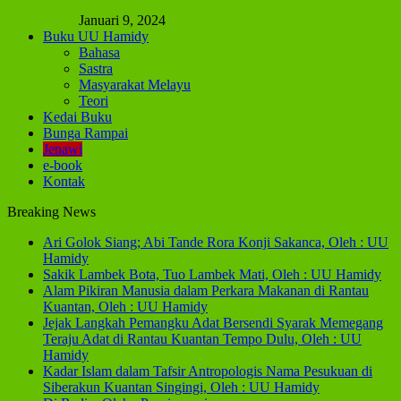
Januari 9, 2024
Buku UU Hamidy
Bahasa
Sastra
Masyarakat Melayu
Teori
Kedai Buku
Bunga Rampai
Jenawi
e-book
Kontak
Breaking News
Ari Golok Siang; Abi Tande Rora Konji Sakanca, Oleh : UU
Hamidy
Sakik Lambek Bota, Tuo Lambek Mati, Oleh : UU Hamidy
Alam Pikiran Manusia dalam Perkara Makanan di Rantau
Kuantan, Oleh : UU Hamidy
Jejak Langkah Pemangku Adat Bersendi Syarak Memegang
Teraju Adat di Rantau Kuantan Tempo Dulu, Oleh : UU
Hamidy
Kadar Islam dalam Tafsir Antropologis Nama Pesukuan di
Siberakun Kuantan Singingi, Oleh : UU Hamidy