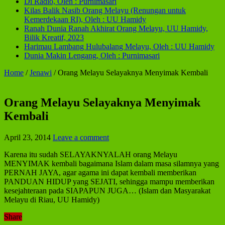
Di Radio, Oleh : Purnimasari
Kilas Balik Nasib Orang Melayu (Renungan untuk
Kemerdekaan RI), Oleh : UU Hamidy
Ranah Dunia Ranah Akhirat Orang Melayu, UU Hamidy,
Bilik Kreatif, 2023
Harimau Lambang Hulubalang Melayu, Oleh : UU Hamidy
Dunia Makin Lengang, Oleh : Purnimasari
Home
/
Jenawi
/
Orang Melayu Selayaknya Menyimak Kembali
Orang Melayu Selayaknya Menyimak
Kembali
April 23, 2014
Leave a comment
Karena itu sudah SELAYAKNYALAH orang Melayu
MENYIMAK kembali bagaimana Islam dalam masa silamnya yang
PERNAH JAYA, agar agama ini dapat kembali memberikan
PANDUAN HIDUP yang SEJATI, sehingga mampu memberikan
kesejahteraan pada SIAPAPUN JUGA… (Islam dan Masyarakat
Melayu di Riau, UU Hamidy)
Share