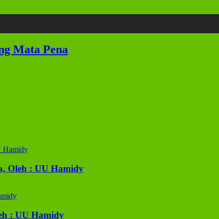
ung Mata Pena
a, Oleh : UU Hamidy
eh : UU Hamidy