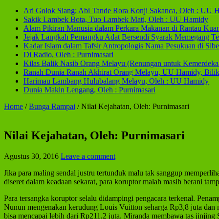
Ari Golok Siang; Abi Tande Rora Konji Sakanca, Oleh : UU 
Sakik Lambek Bota, Tuo Lambek Mati, Oleh : UU Hamidy
Alam Pikiran Manusia dalam Perkara Makanan di Rantau Kua
Jejak Langkah Pemangku Adat Bersendi Syarak Memegang Te
Kadar Islam dalam Tafsir Antropologis Nama Pesukuan di Sib
Di Radio, Oleh : Purnimasari
Kilas Balik Nasib Orang Melayu (Renungan untuk Kemerdeka
Ranah Dunia Ranah Akhirat Orang Melayu, UU Hamidy, Bilik 
Harimau Lambang Hulubalang Melayu, Oleh : UU Hamidy
Dunia Makin Lengang, Oleh : Purnimasari
Home
/
Bunga Rampai
/
Nilai Kejahatan, Oleh: Purnimasari
Nilai Kejahatan, Oleh: Purnimasari
Agustus 30, 2016
Leave a comment
Jika para maling sendal justru tertunduk malu tak sanggup memperlih
diseret dalam keadaan sekarat, para koruptor malah masih berani tampi
Para tersangka koruptor selalu didampingi pengacara terkenal. Penam
Nunun mengenakan kerudung Louis Vuitton seharga Rp3,8 juta dan me
bisa mencapai lebih dari Rp211,2 juta. Miranda membawa tas jinjing 