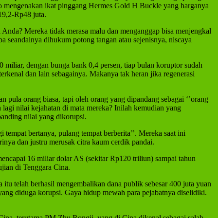
oko mengenakan ikat pinggang Hermes Gold H Buckle yang harganya
19,2-Rp48 juta.
nak Anda? Mereka tidak merasa malu dan menganggap bisa menjengkal
 seandainya dihukum potong tangan atau sejenisnya, niscaya
miliar, dengan bunga bank 0,4 persen, tiap bulan koruptor sudah
terkenal dan lain sebagainya. Makanya tak heran jika regenerasi
n pula orang biasa, tapi oleh orang yang dipandang sebagai ‘’orang
a lagi nilai kejahatan di mata mereka? Inilah kemudian yang
anding nilai yang dikorupsi.
tempat bertanya, pulang tempat berberita’’. Mereka saat ini
inya dan justru merusak citra kaum cerdik pandai.
encapai 16 miliar dolar AS (sekitar Rp120 triliun) sampai tahun
ujian di Tenggara Cina.
itu telah berhasil mengembalikan dana publik sebesar 400 juta yuan
n yang diduga korupsi. Gaya hidup mewah para pejabatnya diselidiki.
na, terutama PM Zhu Rongji, yang di Cina dikenal sebagai salah