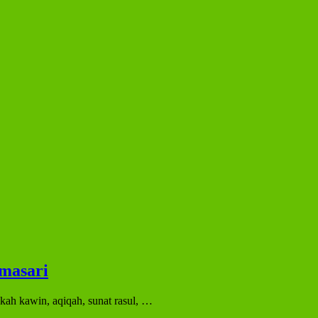
imasari
ah kawin, aqiqah, sunat rasul, …