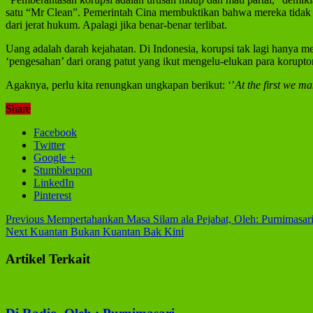
satu “Mr Clean”. Pemerintah Cina membuktikan bahwa mereka tidak ha
dari jerat hukum. Apalagi jika benar-benar terlibat.
Uang adalah darah kejahatan. Di Indonesia, korupsi tak lagi hanya me
‘pengesahan’ dari orang patut yang ikut mengelu-elukan para koruptor
Agaknya, perlu kita renungkan ungkapan berikut: ‘’
At the first we ma
Share
Facebook
Twitter
Google +
Stumbleupon
LinkedIn
Pinterest
Previous
Mempertahankan Masa Silam ala Pejabat, Oleh: Purnimasar
Next
Kuantan Bukan Kuantan Bak Kini
Artikel Terkait