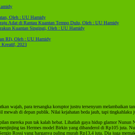
Hamidy
ntan, Oleh : UU Hamidy
raju Adat di Rantau Kuantan Tempo Dulu, Oleh : UU Hamidy
erakun Kuantan Singingi, Oleh : UU Hamidy
an RI), Oleh : UU Hamidy
Kreatif, 2023
atkan wajah, para tersangka koruptor justru tersenyum melambaikan tan
l mewah di depan publik. Nilai kejahatan beda jauh, tapi tingkahlaku j
pilan mereka pun tak kalah hebat. Lihatlah gaya hidup glamor Nunun N
njinjing tas Hermes model Birkin yang dibanderol di Rp105 juta. Nu
Sergio Rossi yang harganya paling murah Rp13,4 juta. Dia juga memaka