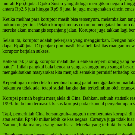
murah Rp6,6 juta. Djoko Susilo yang diduga merugikan negara hing
antara Rp2,5 juta hingga Rp9,6 juta. Ia juga mengenakan cincin emas
Ketika melihat para koruptor masih bisa tersenyum, melambaikan t
hukum negeri ini. Pelaku korupsi merasa mampu mengatasi hukum da
mereka akan menangis sepanjang jalan. Koruptor juga takkan lagi b
Selain itu, koruptor adalah pekerjaan yang menggiurkan. Dengan huk
dapat Rp40 juta. Di penjara pun masih bisa beli fasilitas ruangan me
koruptor berjalan sukses.
Bahkan tak jarang, koruptor malah dielu-elukan seperti orang yang b
patut’’. Inilah pangkal bala bencana yang sesungguhnya sangat besar. 
mengakibatkan masyarakat kita menjadi semakin permisif terhadap kor
Kepentingan materi telah membuat orang patut menggadaikan martabatn
bukannya tidak ada, tetapi sudah langka dan terkelimbun oleh orang
Korupsi pernah begitu merajalela di Cina. Bahkan, sebuah statistik 
1999. Ini belum termasuk kasus korupsi pada skandal penyeludupan sen
Tapi, pemerintah Cina bersungguh-sungguh memberantas korupsi di n
atau senilai Rp440 miliar lebih ke kas negara. Caranya juga tidak lu
Namun, hukumannya yang luar biasa. Mereka yang terbukti bersalah
“Pemberantasan korupsi adalah urusan hidup dan mati partai,” demi