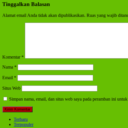
Tinggalkan Balasan
Alamat email Anda tidak akan dipublikasikan.
Ruas yang wajib ditan
Komentar
*
Nama
*
Email
*
Situs Web
Simpan nama, email, dan situs web saya pada peramban ini untuk
Terbaru
Terpopuler