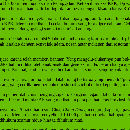
ga Rp100 miliar juga tak mau ketinggalan. Ketika diperiksa KPK, Dj
 putih bermata batu safir kuning ukuran besar dengan kisaran harga Rp
angan dan bahkan menyebut nama Tuhan, apa yang kira-kira ada di be
n KPK. Mereka melihat ada celah hukum yang bisa dipermainkan. Coba
erani memandang apalagi sampai melambaikan tangan.
uman 10 tahun dan remisi 5 tahun ditambah uang korupsi minimal Rp10 
wah lengkap dengan penyejuk udara, pesan antar makanan dari restoran 
erjasa karena telah memberi bantuan. Yang mengelu-elukannya pun buka
Jika hal ini dilihat oleh anak-anak dan generasi muda, berarti hanya ap
upsi. Padahal, bantuan yang diberikan itu tak sampai seujung kuku dib
ya. Sejatinya, orang patut adalah orang berharga yang menjadi ‘’pergi 
-orang yang cerdik mempermainkan simbol-simbol untuk kepentingan dir
resmi pemerintah Cina mengungkapkan, kerugian negara akibat korupsi m
ilai 10 miliar dolar AS yang melibatkan para pejabat teras Provinsi F
egaranya. Suratkabar resmi Cina,
China Daily
, mengungkapkan, upaya 
ar biasa. Mereka ‘cuma’ menyelidiki 10.000 pejabat setingkat kabupate
 dihukum seumur hidup hingga dihukum mati.
kian semboyan yang terus didengung-dengungkan pemimpin-pemimpin Ci