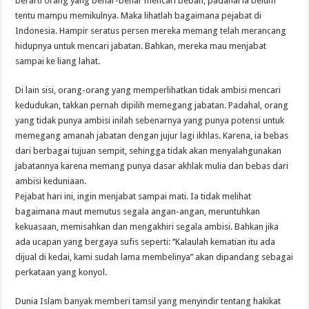
berarti orang yang benar-benar mencari beban, padahal ia belum
tentu mampu memikulnya. Maka lihatlah bagaimana pejabat di
Indonesia. Hampir seratus persen mereka memang telah merancang
hidupnya untuk mencari jabatan. Bahkan, mereka mau menjabat
sampai ke liang lahat.
Di lain sisi, orang-orang yang memperlihatkan tidak ambisi mencari
kedudukan, takkan pernah dipilih memegang jabatan. Padahal, orang
yang tidak punya ambisi inilah sebenarnya yang punya potensi untuk
memegang amanah jabatan dengan jujur lagi ikhlas. Karena, ia bebas
dari berbagai tujuan sempit, sehingga tidak akan menyalahgunakan
jabatannya karena memang punya dasar akhlak mulia dan bebas dari
ambisi keduniaan.
Pejabat hari ini, ingin menjabat sampai mati. Ia tidak melihat
bagaimana maut memutus segala angan-angan, meruntuhkan
kekuasaan, memisahkan dan mengakhiri segala ambisi. Bahkan jika
ada ucapan yang bergaya sufis seperti: ‘’Kalaulah kematian itu ada
dijual di kedai, kami sudah lama membelinya’’ akan dipandang sebagai
perkataan yang konyol.
Dunia Islam banyak memberi tamsil yang menyindir tentang hakikat