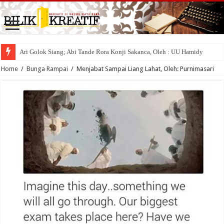
Ari Golok Siang; Abi Tande Rora Konji Sakanca, Oleh : UU Hamidy
Home
/
Bunga Rampai
/
Menjabat Sampai Liang Lahat, Oleh: Purnimasari