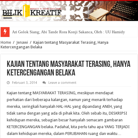
Ari Golok Siang; Abi Tande Rora Konji Sakanca, Oleh : UU Hamidy
Home
/
Jenawi
/
Kajian tentang Masyarakat Terasing, Hanya
Ketercengangan Belaka
Kajian tentang Masyarakat Terasing, Hanya
Ketercengangan Belaka
Februari 3, 2014
Leave a comment
Kajian tentang MASYARAKAT TERASING, meskipun mendapat
perhatian dari beberapa kalangan, namun yang menarik terhadap
mereka, seringkali hanyalah HAL-HAL yang dipandang ANEH, yang
tidak sama dengan yang ada di pihak kita. Oleh sebab itu, DESKRIPSI
kehidupan mereka, sebagian besar hanyalah semacam gambaran
KETERCENGANGAN belaka. Padahal, kita perlu tahu apa YANG TERJADI
dalam kehidupan mereka, dalam PERUBAHAN ruang dan waktu…