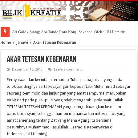
Ari Golok Siang; Abi Tande Rora Konji Sakanca, Oleh : UU Hamidy
Home
/
Jenawi
/
Akar Tetesan Kebenaran
Akar Tetesan Kebenaran
Desember 18, 2013
Leave a comment
Pernyataan dan kecintaan terhadap Tuhan, sebagai zat yang tiada
tolok bandingnya serta kesayangan kepada Nabi Muhammad sebagai
seorang pemimpin dan junjungan yang amat sempurna, merupakan
AKAR dari pada puisi-puisi yang telah mengambil pola syair. Inilah
TETESAN-TETESAN KEBENARAN yang sering dituangkan ke dalam
baris-baris syair, sehingga mampu memancarkan mitos-mitos yang
amat cemerlang tentang Zat Yang Maha Agung itu bersama
pesuruhnya Muhammad Rasulullah… (Tradisi Kepenyairan di
Indonesia, UU Hamidy)