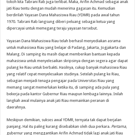
tokoh kita Tabrani Rab juga terlibat. Maka, Arifin Achmad sebagai anak
jati Riau tentu dengan mudah menerima gagasan itu. Kemudian
berdirilah Yayasan Dana Mahasiswa Riau (YDMR) pada awal tahun
1970. Tabrani Rab langsung diberi peluang sebagai ketua yang
dipercayai untuk memegang teraju yayasan tersebut.
Yayasan Dana Mahasiswa Riau telah berhasil menyediakan asrama
untuk mahasiswa Riau yang belajar di Padang, Jakarta, Jogjakarta dan
Malang. Di samping itu masih dapat memberikan bantuan kepada
mahasiswa untuk menyelesaikan skripsinya dengan segera agar dapat
pulang ke Riau untuk berbakti. Hasilnya, cukup banyak mahasiswa Riau
yang relatif cepat menyelesaikan studinya. Setelah pulang ke Riau,
sebagian menjadi tenaga pengajar pada Universitas Riau yang
memang sangat memerlukan ketika itu, di samping ada pula yang
bekerja pada kantor Gubernur Riau maupun lembaga lainnya. Inilah
langkah awal mulainya anak jati Riau memainkan peranan di
daerahnya.
Meskipun demikian, sukses awal YDMR, ternyata tak dapat berjalan
panjang. Hal itu paling kurang disebabkan oleh dua perkara.
Pertama
,
gubernur yang menggantikan Arifin Achmad tidak lagi anak jati Riau