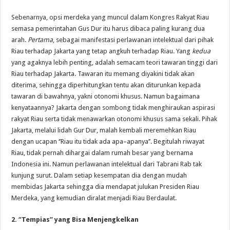
Sebenarnya, opsi merdeka yang muncul dalam Kongres Rakyat Riau
semasa pemerintahan Gus Dur itu harus dibaca paling kurang dua
arah.
Pertama
, sebagai manifestasi perlawanan intelektual dari pihak
Riau terhadap Jakarta yang tetap angkuh terhadap Riau. Yang
kedua
yang agaknya lebih penting, adalah semacam teori tawaran tinggi dari
Riau terhadap Jakarta. Tawaran itu memang diyakini tidak akan
diterima, sehingga diperhitungkan tentu akan diturunkan kepada
tawaran di bawahnya, yakni otonomi khusus. Namun bagaimana
kenyataannya? Jakarta dengan sombong tidak menghiraukan aspirasi
rakyat Riau serta tidak menawarkan otonomi khusus sama sekali. Pihak
Jakarta, melalui lidah Gur Dur, malah kembali meremehkan Riau
dengan ucapan ‘’Riau itu tidak ada apa–apanya’’. Begitulah riwayat
Riau, tidak pernah dihargai dalam rumah besar yang bernama
Indonesia ini. Namun perlawanan intelektual dari Tabrani Rab tak
kunjung surut. Dalam setiap kesempatan dia dengan mudah
membidas Jakarta sehingga dia mendapat julukan Presiden Riau
Merdeka, yang kemudian diralat menjadi Riau Berdaulat.
2. ‘’Tempias’’ yang Bisa Menjengkelkan