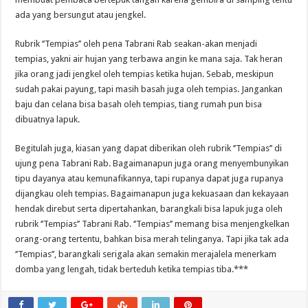
ada yang bersungut atau jengkel.
Rubrik ‘’Tempias’’ oleh pena Tabrani Rab seakan-akan menjadi
tempias, yakni air hujan yang terbawa angin ke mana saja. Tak heran
jika orang jadi jengkel oleh tempias ketika hujan. Sebab, meskipun
sudah pakai payung, tapi masih basah juga oleh tempias. Jangankan
baju dan celana bisa basah oleh tempias, tiang rumah pun bisa
dibuatnya lapuk.
Begitulah juga, kiasan yang dapat diberikan oleh rubrik ‘’Tempias’’ di
ujung pena Tabrani Rab. Bagaimanapun juga orang menyembunyikan
tipu dayanya atau kemunafikannya, tapi rupanya dapat juga rupanya
dijangkau oleh tempias. Bagaimanapun juga kekuasaan dan kekayaan
hendak direbut serta dipertahankan, barangkali bisa lapuk juga oleh
rubrik ‘’Tempias’’ Tabrani Rab. ‘’Tempias’’ memang bisa menjengkelkan
orang-orang tertentu, bahkan bisa merah telinganya. Tapi jika tak ada
‘’Tempias’’, barangkali serigala akan semakin merajalela menerkam
domba yang lengah, tidak berteduh ketika tempias tiba.***