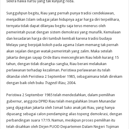
selera hawa nafsu yang tak kunjung reda.
Sungguhpun begitu, Riau yang pernah punya tradisi cendekiawan,
menjadikan Islam sebagai jalan hidupnya agar harga diri terpelihara,
ternyata tidak dapat dilanyau begitu saja terus menerus oleh
pemerintah pusat dengan sistem demokrasi yang munafik. Kemuliaan
dan kesadaran harga diri tumbuh kembali karena tradisi budaya
Melayu yang berpijak kokoh pada agama Islam memang tak pernah
akan sejalan dengan watak pemerintah yang zalim. Maka setelah
Jakarta dengan sayap Orde Baru mencengkram Riau lebih kurang 15
tahun, dengan tidak disangka-sangka, Riau berani melakukan
perlawanan terhadap kezaliman. Peristiwa perlawanan itu telah
ditandai oleh Peristiwa 2 September 1985, sebagaimana telah direkam
dengan baik oleh buku
Tragedi Riau
, 2004.
Peristiwa 2 September 1985 telah mendedahkan, dalam pemilihan
gubernur, anggota DPRD Riau telah mengalahkan Imam Munandar
yang dijagokan Jakarta oleh Ismail Suko anak jati Riau, yang hanya
dipasang sebagai calon pendamping alias topeng demokrasi, dengan
perbandingan suara 17:19. Namun, meskipun proses pemilihan itu
telah disahkan oleh Dirjen PUOD Departemen Dalam Negeri Tojiman