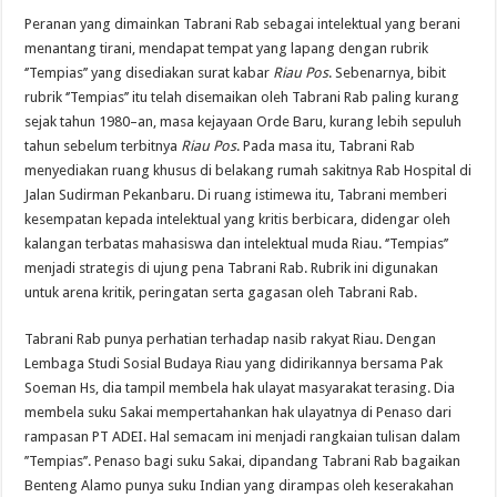
Peranan yang dimainkan Tabrani Rab sebagai intelektual yang berani
menantang tirani, mendapat tempat yang lapang dengan rubrik
‘’Tempias’’ yang disediakan surat kabar
Riau Pos
. Sebenarnya, bibit
rubrik ‘’Tempias’’ itu telah disemaikan oleh Tabrani Rab paling kurang
sejak tahun 1980–an, masa kejayaan Orde Baru, kurang lebih sepuluh
tahun sebelum terbitnya
Riau Pos
. Pada masa itu, Tabrani Rab
menyediakan ruang khusus di belakang rumah sakitnya Rab Hospital di
Jalan Sudirman Pekanbaru. Di ruang istimewa itu, Tabrani memberi
kesempatan kepada intelektual yang kritis berbicara, didengar oleh
kalangan terbatas mahasiswa dan intelektual muda Riau. ‘’Tempias’’
menjadi strategis di ujung pena Tabrani Rab. Rubrik ini digunakan
untuk arena kritik, peringatan serta gagasan oleh Tabrani Rab.
Tabrani Rab punya perhatian terhadap nasib rakyat Riau. Dengan
Lembaga Studi Sosial Budaya Riau yang didirikannya bersama Pak
Soeman Hs, dia tampil membela hak ulayat masyarakat terasing. Dia
membela suku Sakai mempertahankan hak ulayatnya di Penaso dari
rampasan PT ADEI. Hal semacam ini menjadi rangkaian tulisan dalam
’’Tempias’’. Penaso bagi suku Sakai, dipandang Tabrani Rab bagaikan
Benteng Alamo punya suku Indian yang dirampas oleh keserakahan