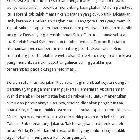
Peristiwa 2 September 1985 telah menjadi bukti sejarah, betapa Riau
punya keberanian intelektual menantang keangkuhan. Dalam peristiwa
itu, Tabrani Rab telah memainkan peranan yang cukup unik. Dikatakan
unik, karena dia bukanlah bagian dari 19 anggota DPRD yang memilih
Ismail Suko. Tetapi keterlibatannya dalam peristiwa itu malah melebihi
anggota Dewan yang memilih Ismail Suko. Dan tidak hanya sebatas
itu. Setelah Ismail Suko menjadi tokoh dilematis, Tabrani Rab tatap
memainkan peranan berani menantang Jakarta. Keberanian Riau
menantang Jakarta telah menyebabkan Orde Baru dengan demokrasi
yang munafik, semakin cepat tergelincir sehingga akhirnya
terjerembab pada tikungan reformasi.
Setelah reformasi berjalan, Riau sekali lagi membuat kejutan dengan
peristiwa yang juga menantang Jakarta. Pemerintah Abdurrahman
Wahid memberi kesempatan kepada rakyat Riau untuk menentukan
sikap dan pendiriannya. Hasilnya, setelah diadakan penghitungan
suara, rakyat Riau memilih opsi merdeka, bukan opsi otonomi khusus.
Munculnya opsi merdeka itu tak dapat dilepaskan dari keberanian
Tabrani Rab menantang Jakarta. Tak heran, jika dia diperiksa oleh
unsur Polda, Kejakti dan Dit Sosopol Riau yang tentu sebagai taktik
agar tokoh ini mengendurkan ‘serangannya’.