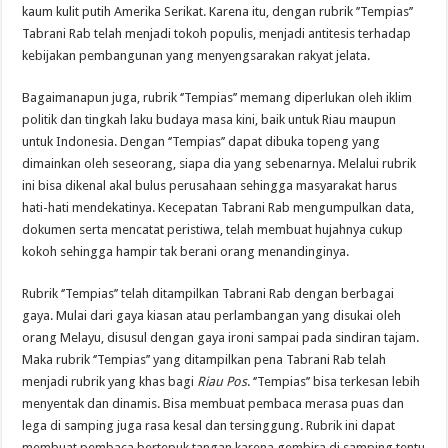
kaum kulit putih Amerika Serikat. Karena itu, dengan rubrik ’’Tempias’’
Tabrani Rab telah menjadi tokoh populis, menjadi antitesis terhadap
kebijakan pembangunan yang menyengsarakan rakyat jelata.
Bagaimanapun juga, rubrik ‘’Tempias’’ memang diperlukan oleh iklim
politik dan tingkah laku budaya masa kini, baik untuk Riau maupun
untuk Indonesia. Dengan ‘’Tempias’’ dapat dibuka topeng yang
dimainkan oleh seseorang, siapa dia yang sebenarnya. Melalui rubrik
ini bisa dikenal akal bulus perusahaan sehingga masyarakat harus
hati-hati mendekatinya. Kecepatan Tabrani Rab mengumpulkan data,
dokumen serta mencatat peristiwa, telah membuat hujahnya cukup
kokoh sehingga hampir tak berani orang menandinginya.
Rubrik ‘’Tempias’’ telah ditampilkan Tabrani Rab dengan berbagai
gaya. Mulai dari gaya kiasan atau perlambangan yang disukai oleh
orang Melayu, disusul dengan gaya ironi sampai pada sindiran tajam.
Maka rubrik ‘’Tempias’’ yang ditampilkan pena Tabrani Rab telah
menjadi rubrik yang khas bagi
Riau Pos
. ‘’Tempias’’ bisa terkesan lebih
menyentak dan dinamis. Bisa membuat pembaca merasa puas dan
lega di samping juga rasa kesal dan tersinggung. Rubrik ini dapat
membuat pembaca bertepuk tangan karena gembira di samping tentu