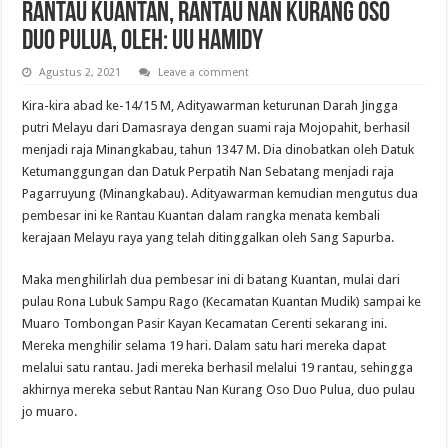
Rantau Kuantan, Rantau Nan Kurang Oso
Duo Pulua, Oleh: UU Hamidy
Agustus 2, 2021
Leave a comment
Kira-kira abad ke-14/15 M, Adityawarman keturunan Darah Jingga
putri Melayu dari Damasraya dengan suami raja Mojopahit, berhasil
menjadi raja Minangkabau, tahun 1347 M. Dia dinobatkan oleh Datuk
Ketumanggungan dan Datuk Perpatih Nan Sebatang menjadi raja
Pagarruyung (Minangkabau). Adityawarman kemudian mengutus dua
pembesar ini ke Rantau Kuantan dalam rangka menata kembali
kerajaan Melayu raya yang telah ditinggalkan oleh Sang Sapurba.
Maka menghilirlah dua pembesar ini di batang Kuantan, mulai dari
pulau Rona Lubuk Sampu Rago (Kecamatan Kuantan Mudik) sampai ke
Muaro Tombongan Pasir Kayan Kecamatan Cerenti sekarang ini.
Mereka menghilir selama 19 hari. Dalam satu hari mereka dapat
melalui satu rantau. Jadi mereka berhasil melalui 19 rantau, sehingga
akhirnya mereka sebut Rantau Nan Kurang Oso Duo Pulua, duo pulau
jo muaro.