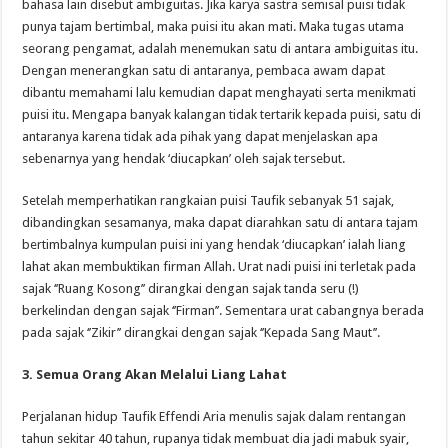
bahasa lain disebut ambiguitas. Jika karya sastra semisal puisi tidak
punya tajam bertimbal, maka puisi itu akan mati. Maka tugas utama
seorang pengamat, adalah menemukan satu di antara ambiguitas itu.
Dengan menerangkan satu di antaranya, pembaca awam dapat
dibantu memahami lalu kemudian dapat menghayati serta menikmati
puisi itu. Mengapa banyak kalangan tidak tertarik kepada puisi, satu di
antaranya karena tidak ada pihak yang dapat menjelaskan apa
sebenarnya yang hendak ‘diucapkan’ oleh sajak tersebut.
Setelah memperhatikan rangkaian puisi Taufik sebanyak 51 sajak,
dibandingkan sesamanya, maka dapat diarahkan satu di antara tajam
bertimbalnya kumpulan puisi ini yang hendak ‘diucapkan’ ialah liang
lahat akan membuktikan firman Allah. Urat nadi puisi ini terletak pada
sajak ‘’Ruang Kosong’’ dirangkai dengan sajak tanda seru (!)
berkelindan dengan sajak ‘’Firman’’. Sementara urat cabangnya berada
pada sajak ‘’Zikir’’ dirangkai dengan sajak ‘’Kepada Sang Maut’’.
3. Semua Orang Akan Melalui Liang Lahat
Perjalanan hidup Taufik Effendi Aria menulis sajak dalam rentangan
tahun sekitar 40 tahun, rupanya tidak membuat dia jadi mabuk syair,