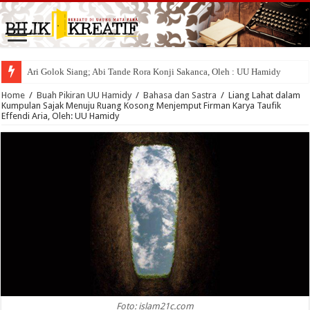
Ari Golok Siang; Abi Tande Rora Konji Sakanca, Oleh : UU Hamidy
Home
/
Buah Pikiran UU Hamidy
/
Bahasa dan Sastra
/
Liang Lahat dalam
Kumpulan Sajak Menuju Ruang Kosong Menjemput Firman Karya Taufik
Effendi Aria, Oleh: UU Hamidy
Foto: islam21c.com