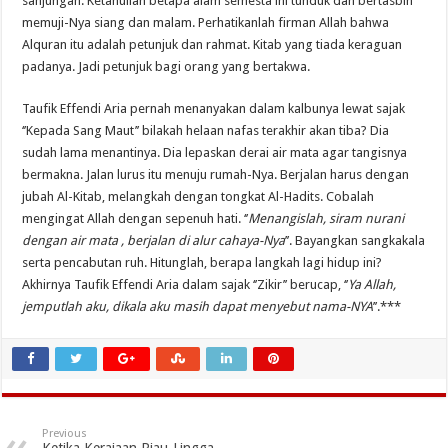
sanjungan. Ketahuilah betapa alam semesta ini tunduk dan bertasbih
memuji-Nya siang dan malam. Perhatikanlah firman Allah bahwa
Alquran itu adalah petunjuk dan rahmat. Kitab yang tiada keraguan
padanya. Jadi petunjuk bagi orang yang bertakwa.
Taufik Effendi Aria pernah menanyakan dalam kalbunya lewat sajak
‘’Kepada Sang Maut’’ bilakah helaan nafas terakhir akan tiba? Dia
sudah lama menantinya. Dia lepaskan derai air mata agar tangisnya
bermakna. Jalan lurus itu menuju rumah-Nya. Berjalan harus dengan
jubah Al-Kitab, melangkah dengan tongkat Al-Hadits. Cobalah
mengingat Allah dengan sepenuh hati. ‘’
Menangislah, siram nurani
dengan air mata , berjalan di alur cahaya-Nya
’’. Bayangkan sangkakala
serta pencabutan ruh. Hitunglah, berapa langkah lagi hidup ini?
Akhirnya Taufik Effendi Aria dalam sajak ‘’Zikir’’ berucap, ‘’
Ya Allah,
jemputlah aku, dikala aku masih dapat menyebut nama-NYA
’’.***
Previous