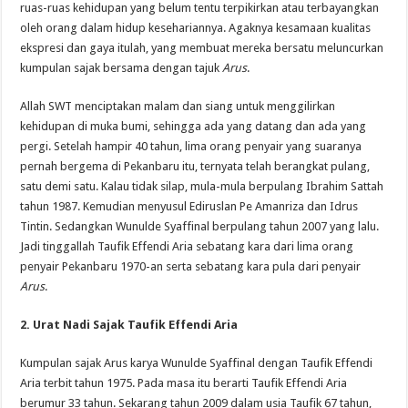
ruas-ruas kehidupan yang belum tentu terpikirkan atau terbayangkan
oleh orang dalam hidup kesehariannya. Agaknya kesamaan kualitas
ekspresi dan gaya itulah, yang membuat mereka bersatu meluncurkan
kumpulan sajak bersama dengan tajuk
Arus
.
Allah SWT menciptakan malam dan siang untuk menggilirkan
kehidupan di muka bumi, sehingga ada yang datang dan ada yang
pergi. Setelah hampir 40 tahun, lima orang penyair yang suaranya
pernah bergema di Pekanbaru itu, ternyata telah berangkat pulang,
satu demi satu. Kalau tidak silap, mula-mula berpulang Ibrahim Sattah
tahun 1987. Kemudian menyusul Ediruslan Pe Amanriza dan Idrus
Tintin. Sedangkan Wunulde Syaffinal berpulang tahun 2007 yang lalu.
Jadi tinggallah Taufik Effendi Aria sebatang kara dari lima orang
penyair Pekanbaru 1970-an serta sebatang kara pula dari penyair
Arus
.
2. Urat Nadi Sajak Taufik Effendi Aria
Kumpulan sajak Arus karya Wunulde Syaffinal dengan Taufik Effendi
Aria terbit tahun 1975. Pada masa itu berarti Taufik Effendi Aria
berumur 33 tahun. Sekarang tahun 2009 dalam usia Taufik 67 tahun,