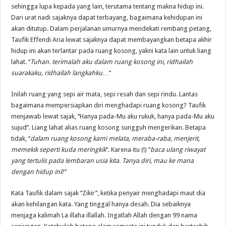
sehingga lupa kepada yang lain, terutama tentang makna hidup ini.
Dari urat nadi sajaknya dapat terbayang, bagaimana kehidupan ini
akan ditutup. Dalam perjalanan umurnya mendekati rembang petang,
Taufik Effendi Aria lewat sajaknya dapat membayangkan betapa akhir
hidup ini akan terlantar pada ruang kosong, yakni kata lain untuk liang
lahat. ‘’
Tuhan. terimalah aku dalam ruang kosong ini, ridhailah
suarakaku, ridhailah langkahku
…’’
Inilah ruang yang sepi air mata, sepi resah dan sepi rindu. Lantas
bagaimana mempersiapkan diri menghadapi ruang kosong? Taufik
menjawab lewat sajak, ‘’Hanya pada-Mu aku rukuk, hanya pada-Mu aku
sujud’’. Liang lahat alias ruang kosong sungguh mengerikan. Betapa
tidak, ‘’
dalam ruang kosong kami melata, meraba-raba, menjerit,
memekik seperti kuda meringkik
’’. Karena itu (!) ‘’
baca ulang riwayat
yang tertulis pada lembaran usia kita. Tanya diri, mau ke mana
dengan hidup ini
?’’
Kata Taufik dalam sajak ‘’Zikir’’, ketika penyair menghadapi maut dia
akan kehilangan kata. Yang tinggal hanya desah. Dia sebaiknya
menjaga kalimah La illaha illallah. Ingatlah Allah dengan 99 nama