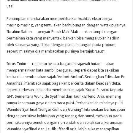
usai.
Penampilan mereka akan memperlihatkan kualitas ekspresinya
masing-masing, yang tentu akan berhubungan dengan watak puisinya.
Ibrahim Sattah — penyair Pucuk Mali-Mali — akan tampil dengan
permainan kata yang menyentak, bahkan bisa mengejutkan hadirin
oleh suaranya yang diikuti dengan pukulan tangan pada podium,
seperti misalnya dia membacakan puisinya bertajuk ‘’Laut’’.
Idrus Tintin — raja improvisasi bagaikan rajawali hutan — akan
mempermainkan kata sambil bergurau, seperti dapat kita saksikan
ketika dia membacakan sajak ‘’Amboi-Amboi’’. Sedangkan Ediruslan Pe
Amanriza, membaca sajak bagaikan bercerita dalam keadaan duka,
seperti terkesan ketika dia membacakan sajak ‘’Surat-Suratku Kepada
GN’’. Sementara Wunulde Syaffinal dan Taufik Effendi Aria, memang
punya kesamaan gaya dalam baca puisi. Perhatikanlah misalnya puisi
Wunulde Syaffinal ‘’Sungai Kecil dari Gunung’’, kita seakan berhadapan
dengan peristiwa kehidupan yang tenang dan sunyi, meskipun pada
permukaannya penuh dengan riu-rendah den sorak sorai keramaian.
Wunulde Syaffinal dan Taufik Effendi Aria, lebih suka menampilkan