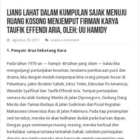
Liang Lahat dalam Kumpulan Sajak Menuju
Ruang Kosong Menjemput Firman Karya
Taufik Effendi Aria, Oleh: UU Hamidy
Agustus 20, 2017
Leave a comment
1. Penyair
Arus
Sebatang Kara
Pada tahun 1970-an — hampir 40 tahun yang silam — kalau kita
mengunjungi pertunjukan kesenian, terutama pembacaan puisi dan
drama, kita dengan mudah menjumpai lima orang penyair besar di
Pekanbaru, yakni Ibrahim Sattah, Idrus Tintin, Ediruslan Pe Amanriza,
Wunulde Syaffinal dan Taufik Effendi Aria. Tempat pertunjukan
semasa itu ialah Gedung Wanita di Jalan Diponegoro, Gedung Dang
Merdu dan Taman Budaya di Jalan Sudirman dan Pusat Kegiatan
Mahasiswa Universitas Riau di Jalan Pattimura. Pada tiap penampilan
seni tersebut, mereka ini akan kelihatan duduk pada barisan depan.
Dengan gaya senimannya masing-masing, mereka berbual den
berkelakar sampai tertawa terbahak-bahak, sebelum pertunjukan
dimulai atau ketika mereka akan berpisah setelah penampilan seni