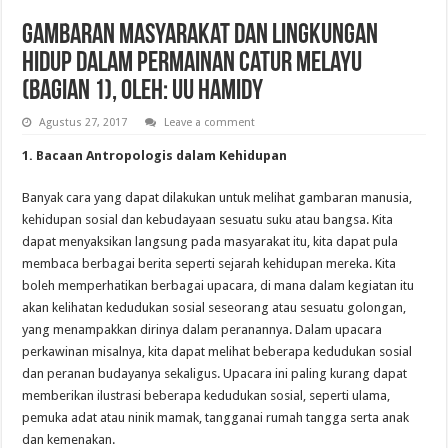
Gambaran Masyarakat dan Lingkungan
Hidup dalam Permainan Catur Melayu
(Bagian 1), Oleh: UU Hamidy
Agustus 27, 2017
Leave a comment
1. Bacaan Antropologis dalam Kehidupan
Banyak cara yang dapat dilakukan untuk melihat gambaran manusia,
kehidupan sosial dan kebudayaan sesuatu suku atau bangsa. Kita
dapat menyaksikan langsung pada masyarakat itu, kita dapat pula
membaca berbagai berita seperti sejarah kehidupan mereka. Kita
boleh memperhatikan berbagai upacara, di mana dalam kegiatan itu
akan kelihatan kedudukan sosial seseorang atau sesuatu golongan,
yang menampakkan dirinya dalam peranannya. Dalam upacara
perkawinan misalnya, kita dapat melihat beberapa kedudukan sosial
dan peranan budayanya sekaligus. Upacara ini paling kurang dapat
memberikan ilustrasi beberapa kedudukan sosial, seperti ulama,
pemuka adat atau ninik mamak, tangganai rumah tangga serta anak
dan kemenakan.