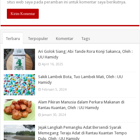
situs web saya pada peramban ini untuk komentar saya berikutnya.
Terbaru
Terpopuler
Komentar
Tags
Ari Golok Siang; Abi Tande Rora Konji Sakanca, Oleh :
UU Hamidy
April 16, 2025
Sakik Lambek Bota, Tuo Lambek Mati, Oleh : UU
Hamidy
Februari 5, 2024
Alam Pikiran Manusia dalam Perkara Makanan di
Rantau Kuantan, Oleh : UU Hamidy
Januari 30, 2024
Jejak Langkah Pemangku Adat Bersendi Syarak
Memegang Teraju Adat di Rantau Kuantan Tempo
Dulu, Oleh : UU Hamidy