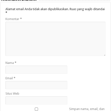
Alamat email Anda tidak akan dipublikasikan.
Ruas yang wajib ditandai
*
Komentar
*
Nama
*
Email
*
Situs Web
Simpan nama, email, dan