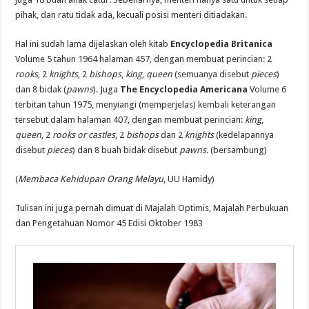
pihak, dan ratu tidak ada, kecuali posisi menteri ditiadakan.
Hal ini sudah lama dijelaskan oleh kitab
Encyclopedia Britanica
Volume 5 tahun 1964 halaman 457, dengan membuat perincian: 2
rooks
, 2
knights
, 2
bishops
,
king
,
queen
(semuanya disebut
pieces
)
dan 8 bidak (
pawns
). Juga
The Encyclopedia Americana
Volume 6
terbitan tahun 1975, menyiangi (memperjelas) kembali keterangan
tersebut dalam halaman 407, dengan membuat perincian:
king
,
queen
, 2
rooks or castles
, 2
bishops
dan 2
knights
(kedelapannya
disebut
pieces
) dan 8 buah bidak disebut
pawns
. (bersambung)
(
Membaca Kehidupan Orang Melayu
, UU Hamidy)
Tulisan ini juga pernah dimuat di Majalah Optimis, Majalah Perbukuan
dan Pengetahuan Nomor 45 Edisi Oktober 1983