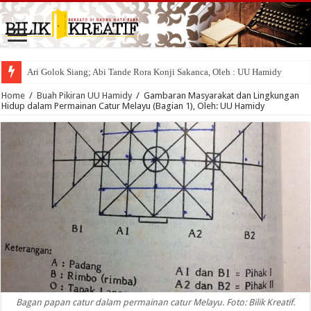
Ari Golok Siang; Abi Tande Rora Konji Sakanca, Oleh : UU Hamidy
Sakik Lambek Bota, Tuo Lambek Mati, Oleh : UU Hamidy
Home
/
Buah Pikiran UU Hamidy
/
Gambaran Masyarakat dan Lingkungan
Hidup dalam Permainan Catur Melayu (Bagian 1), Oleh: UU Hamidy
Bagan papan catur dalam permainan catur Melayu. Foto: Bilik Kreatif.