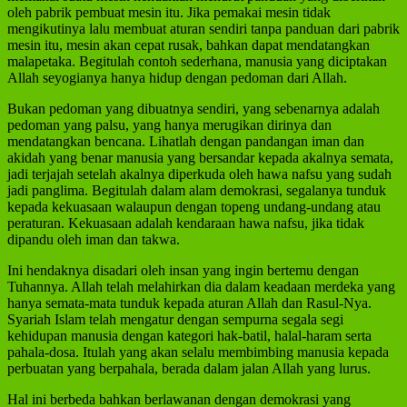
oleh pabrik pembuat mesin itu. Jika pemakai mesin tidak
mengikutinya lalu membuat aturan sendiri tanpa panduan dari pabrik
mesin itu, mesin akan cepat rusak, bahkan dapat mendatangkan
malapetaka. Begitulah contoh sederhana, manusia yang diciptakan
Allah seyogianya hanya hidup dengan pedoman dari Allah.
Bukan pedoman yang dibuatnya sendiri, yang sebenarnya adalah
pedoman yang palsu, yang hanya merugikan dirinya dan
mendatangkan bencana. Lihatlah dengan pandangan iman dan
akidah yang benar manusia yang bersandar kepada akalnya semata,
jadi terjajah setelah akalnya diperkuda oleh hawa nafsu yang sudah
jadi panglima. Begitulah dalam alam demokrasi, segalanya tunduk
kepada kekuasaan walaupun dengan topeng undang-undang atau
peraturan. Kekuasaan adalah kendaraan hawa nafsu, jika tidak
dipandu oleh iman dan takwa.
Ini hendaknya disadari oleh insan yang ingin bertemu dengan
Tuhannya. Allah telah melahirkan dia dalam keadaan merdeka yang
hanya semata-mata tunduk kepada aturan Allah dan Rasul-Nya.
Syariah Islam telah mengatur dengan sempurna segala segi
kehidupan manusia dengan kategori hak-batil, halal-haram serta
pahala-dosa. Itulah yang akan selalu membimbing manusia kepada
perbuatan yang berpahala, berada dalam jalan Allah yang lurus.
Hal ini berbeda bahkan berlawanan dengan demokrasi yang