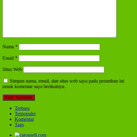
Nama
*
Email
*
Situs Web
Simpan nama, email, dan situs web saya pada peramban ini
untuk komentar saya berikutnya.
Terbaru
Terpopuler
Komentar
Tags