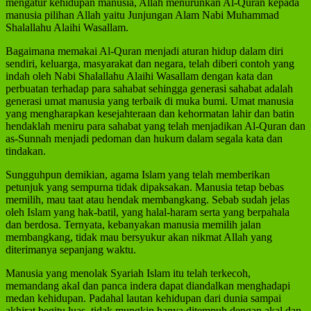
mengatur kehidupan manusia, Allah menurunkan Al-Quran kepada
manusia pilihan Allah yaitu Junjungan Alam Nabi Muhammad
Shalallahu Alaihi Wasallam.
Bagaimana memakai Al-Quran menjadi aturan hidup dalam diri
sendiri, keluarga, masyarakat dan negara, telah diberi contoh yang
indah oleh Nabi Shalallahu Alaihi Wasallam dengan kata dan
perbuatan terhadap para sahabat sehingga generasi sahabat adalah
generasi umat manusia yang terbaik di muka bumi. Umat manusia
yang mengharapkan kesejahteraan dan kehormatan lahir dan batin
hendaklah meniru para sahabat yang telah menjadikan Al-Quran dan
as-Sunnah menjadi pedoman dan hukum dalam segala kata dan
tindakan.
Sungguhpun demikian, agama Islam yang telah memberikan
petunjuk yang sempurna tidak dipaksakan. Manusia tetap bebas
memilih, mau taat atau hendak membangkang. Sebab sudah jelas
oleh Islam yang hak-batil, yang halal-haram serta yang berpahala
dan berdosa. Ternyata, kebanyakan manusia memilih jalan
membangkang, tidak mau bersyukur akan nikmat Allah yang
diterimanya sepanjang waktu.
Manusia yang menolak Syariah Islam itu telah terkecoh,
memandang akal dan panca indera dapat diandalkan menghadapi
medan kehidupan. Padahal lautan kehidupan dari dunia sampai
akhirat begitu luas, tidak mungkin hanya ditempuh dengan akal dan