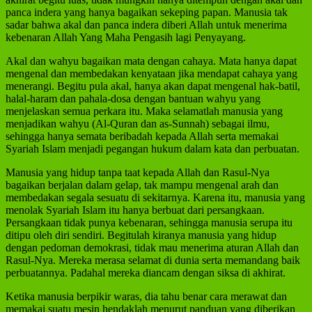
panca indera yang hanya bagaikan sekeping papan. Manusia tak
sadar bahwa akal dan panca indera diberi Allah untuk menerima
kebenaran Allah Yang Maha Pengasih lagi Penyayang.
Akal dan wahyu bagaikan mata dengan cahaya. Mata hanya dapat
mengenal dan membedakan kenyataan jika mendapat cahaya yang
menerangi. Begitu pula akal, hanya akan dapat mengenal hak-batil,
halal-haram dan pahala-dosa dengan bantuan wahyu yang
menjelaskan semua perkara itu. Maka selamatlah manusia yang
menjadikan wahyu (Al-Quran dan as-Sunnah) sebagai ilmu,
sehingga hanya semata beribadah kepada Allah serta memakai
Syariah Islam menjadi pegangan hukum dalam kata dan perbuatan.
Manusia yang hidup tanpa taat kepada Allah dan Rasul-Nya
bagaikan berjalan dalam gelap, tak mampu mengenal arah dan
membedakan segala sesuatu di sekitarnya. Karena itu, manusia yang
menolak Syariah Islam itu hanya berbuat dari persangkaan.
Persangkaan tidak punya kebenaran, sehingga manusia serupa itu
ditipu oleh diri sendiri. Begitulah kiranya manusia yang hidup
dengan pedoman demokrasi, tidak mau menerima aturan Allah dan
Rasul-Nya. Mereka merasa selamat di dunia serta memandang baik
perbuatannya. Padahal mereka diancam dengan siksa di akhirat.
Ketika manusia berpikir waras, dia tahu benar cara merawat dan
memakai suatu mesin hendaklah menurut panduan yang diberikan