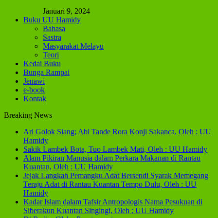
Januari 9, 2024
Buku UU Hamidy
Bahasa
Sastra
Masyarakat Melayu
Teori
Kedai Buku
Bunga Rampai
Jenawi
e-book
Kontak
Breaking News
Ari Golok Siang; Abi Tande Rora Konji Sakanca, Oleh : UU
Hamidy
Sakik Lambek Bota, Tuo Lambek Mati, Oleh : UU Hamidy
Alam Pikiran Manusia dalam Perkara Makanan di Rantau
Kuantan, Oleh : UU Hamidy
Jejak Langkah Pemangku Adat Bersendi Syarak Memegang
Teraju Adat di Rantau Kuantan Tempo Dulu, Oleh : UU
Hamidy
Kadar Islam dalam Tafsir Antropologis Nama Pesukuan di
Siberakun Kuantan Singingi, Oleh : UU Hamidy