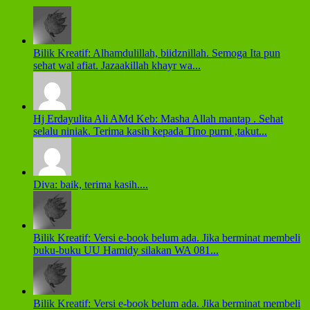
Bilik Kreatif: Alhamdulillah, biidznillah. Semoga Ita pun
sehat wal afiat. Jazaakillah khayr wa...
Hj Erdayulita Ali AMd Keb: Masha Allah mantap . Sehat
selalu niniak. Terima kasih kepada Tino purni ,takut...
Diva: baik, terima kasih....
Bilik Kreatif: Versi e-book belum ada. Jika berminat membeli
buku-buku UU Hamidy silakan WA 081...
Bilik Kreatif: Versi e-book belum ada. Jika berminat membeli