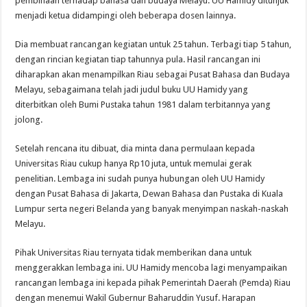
pembinaan terhadap bahasa dan budaya Melayu. UU Hamidy ditunjuk
menjadi ketua didampingi oleh beberapa dosen lainnya.
Dia membuat rancangan kegiatan untuk 25 tahun. Terbagi tiap 5 tahun,
dengan rincian kegiatan tiap tahunnya pula. Hasil rancangan ini
diharapkan akan menampilkan Riau sebagai Pusat Bahasa dan Budaya
Melayu, sebagaimana telah jadi judul buku UU Hamidy yang
diterbitkan oleh Bumi Pustaka tahun 1981 dalam terbitannya yang
jolong.
Setelah rencana itu dibuat, dia minta dana permulaan kepada
Universitas Riau cukup hanya Rp10 juta, untuk memulai gerak
penelitian. Lembaga ini sudah punya hubungan oleh UU Hamidy
dengan Pusat Bahasa di Jakarta, Dewan Bahasa dan Pustaka di Kuala
Lumpur serta negeri Belanda yang banyak menyimpan naskah-naskah
Melayu.
Pihak Universitas Riau ternyata tidak memberikan dana untuk
menggerakkan lembaga ini. UU Hamidy mencoba lagi menyampaikan
rancangan lembaga ini kepada pihak Pemerintah Daerah (Pemda) Riau
dengan menemui Wakil Gubernur Baharuddin Yusuf. Harapan