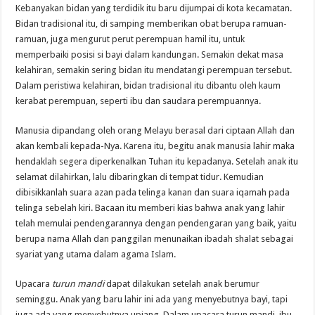
Kebanyakan bidan yang terdidik itu baru dijumpai di kota kecamatan.
Bidan tradisional itu, di samping memberikan obat berupa ramuan-
ramuan, juga mengurut perut perempuan hamil itu, untuk
memperbaiki posisi si bayi dalam kandungan. Semakin dekat masa
kelahiran, semakin sering bidan itu mendatangi perempuan tersebut.
Dalam peristiwa kelahiran, bidan tradisional itu dibantu oleh kaum
kerabat perempuan, seperti ibu dan saudara perempuannya.
Manusia dipandang oleh orang Melayu berasal dari ciptaan Allah dan
akan kembali kepada-Nya. Karena itu, begitu anak manusia lahir maka
hendaklah segera diperkenalkan Tuhan itu kepadanya. Setelah anak itu
selamat dilahirkan, lalu dibaringkan di tempat tidur. Kemudian
dibisikkanlah suara azan pada telinga kanan dan suara iqamah pada
telinga sebelah kiri. Bacaan itu memberi kias bahwa anak yang lahir
telah memulai pendengarannya dengan pendengaran yang baik, yaitu
berupa nama Allah dan panggilan menunaikan ibadah shalat sebagai
syariat yang utama dalam agama Islam.
Upacara
turun mandi
dapat dilakukan setelah anak berumur
seminggu. Anak yang baru lahir ini ada yang menyebutnya bayi, tapi
juga ada yang menyebutnya upiang. Dalam upacara turun mandi, ibu