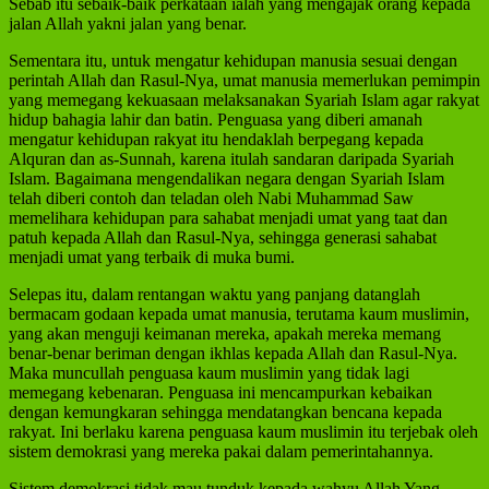
Sebab itu sebaik-baik perkataan ialah yang mengajak orang kepada
jalan Allah yakni jalan yang benar.
Sementara itu, untuk mengatur kehidupan manusia sesuai dengan
perintah Allah dan Rasul-Nya, umat manusia memerlukan pemimpin
yang memegang kekuasaan melaksanakan Syariah Islam agar rakyat
hidup bahagia lahir dan batin. Penguasa yang diberi amanah
mengatur kehidupan rakyat itu hendaklah berpegang kepada
Alquran dan as-Sunnah, karena itulah sandaran daripada Syariah
Islam. Bagaimana mengendalikan negara dengan Syariah Islam
telah diberi contoh dan teladan oleh Nabi Muhammad Saw
memelihara kehidupan para sahabat menjadi umat yang taat dan
patuh kepada Allah dan Rasul-Nya, sehingga generasi sahabat
menjadi umat yang terbaik di muka bumi.
Selepas itu, dalam rentangan waktu yang panjang datanglah
bermacam godaan kepada umat manusia, terutama kaum muslimin,
yang akan menguji keimanan mereka, apakah mereka memang
benar-benar beriman dengan ikhlas kepada Allah dan Rasul-Nya.
Maka muncullah penguasa kaum muslimin yang tidak lagi
memegang kebenaran. Penguasa ini mencampurkan kebaikan
dengan kemungkaran sehingga mendatangkan bencana kepada
rakyat. Ini berlaku karena penguasa kaum muslimin itu terjebak oleh
sistem demokrasi yang mereka pakai dalam pemerintahannya.
Sistem demokrasi tidak mau tunduk kepada wahyu Allah Yang