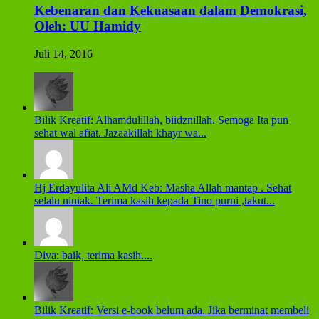
Kebenaran dan Kekuasaan dalam Demokrasi,
Oleh: UU Hamidy
Juli 14, 2016
Bilik Kreatif: Alhamdulillah, biidznillah. Semoga Ita pun
sehat wal afiat. Jazaakillah khayr wa...
Hj Erdayulita Ali AMd Keb: Masha Allah mantap . Sehat
selalu niniak. Terima kasih kepada Tino purni ,takut...
Diva: baik, terima kasih....
Bilik Kreatif: Versi e-book belum ada. Jika berminat membeli