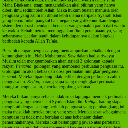
Maha Bijaksana, tetapi mengandalkan akal pikiran yang hanya
diberi ilmu sedikit oleh Allah. Maka hukum buatan manusia oleh
penguasa yang zalim ini dibuat lebih utama daripada Syariah Islam
yang benar. Inilah pangkal bala negara yang dikemudikan dengan
sistem demokrasi mendapat bencana yang semakin parah dari waktu
ke waktu. Sebab mereka meninggalkan fitrah penciptaannya, yang
seharusnya taat dan patuh dalam kehidupannya dalam bingkai
beribadah kepada Allah Ta’ala.
Bersabit dengan penguasa yang mencampurkan kebaikan dengan
kemungkaran ini, Nabi Muhammad Saw dalam hadist riwayat
Muslim telah menggambarkan akan terjadi 3 golongan kepada
rakyat.
Pertama
, golongan yang membenci perbuatan penguasa itu.
Golongan ini akan bebas dari dosa perbuatan mungkar penguasa
tersebut. Mereka dipandang tidak terlibat dengan perbuatan zalim
penguasa itu.
Kedua
, barang siapa yang mengingkari perbuatan
mungkar penguasa itu, mereka tergolong selamat.
Mereka bukan hanya sebatas tidak suka tapi juga menolak perbuatan
penguasa yang menyelisihi Syariah Islam itu.
Ketiga
, barang siapa
mengikuti dengan senang perintah penguasa yang pembangkang ini
maka masuklah mereka orang yang sesat. Mereka sesat sebagaimana
penguasa itu tidak mau berjalan di atas kebenaran dalam
pemerintahannya. Mereka ikut bertanggung jawab atas perbuatan
penguasa yang tidak mau memegang kekuasaan menurut panduan