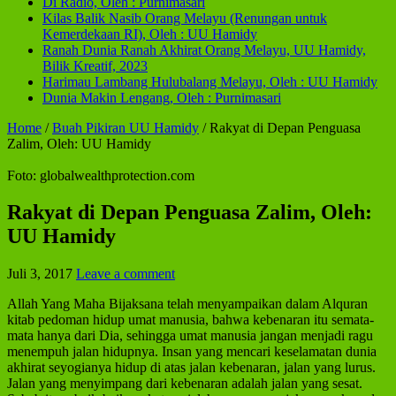
Di Radio, Oleh : Purnimasari
Kilas Balik Nasib Orang Melayu (Renungan untuk
Kemerdekaan RI), Oleh : UU Hamidy
Ranah Dunia Ranah Akhirat Orang Melayu, UU Hamidy,
Bilik Kreatif, 2023
Harimau Lambang Hulubalang Melayu, Oleh : UU Hamidy
Dunia Makin Lengang, Oleh : Purnimasari
Home
/
Buah Pikiran UU Hamidy
/
Rakyat di Depan Penguasa
Zalim, Oleh: UU Hamidy
Foto: globalwealthprotection.com
Rakyat di Depan Penguasa Zalim, Oleh:
UU Hamidy
Juli 3, 2017
Leave a comment
Allah Yang Maha Bijaksana telah menyampaikan dalam Alquran
kitab pedoman hidup umat manusia, bahwa kebenaran itu semata-
mata hanya dari Dia, sehingga umat manusia jangan menjadi ragu
menempuh jalan hidupnya. Insan yang mencari keselamatan dunia
akhirat seyogianya hidup di atas jalan kebenaran, jalan yang lurus.
Jalan yang menyimpang dari kebenaran adalah jalan yang sesat.