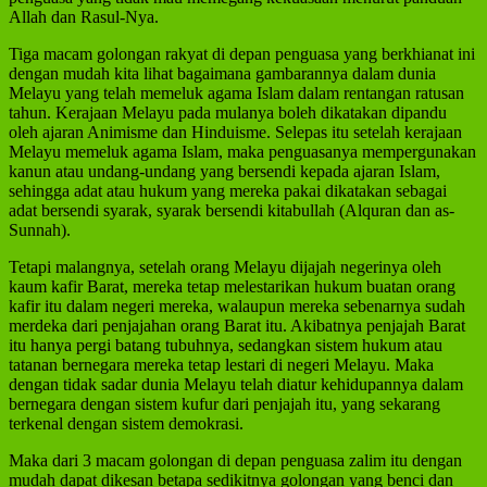
Allah dan Rasul-Nya.
Tiga macam golongan rakyat di depan penguasa yang berkhianat ini
dengan mudah kita lihat bagaimana gambarannya dalam dunia
Melayu yang telah memeluk agama Islam dalam rentangan ratusan
tahun. Kerajaan Melayu pada mulanya boleh dikatakan dipandu
oleh ajaran Animisme dan Hinduisme. Selepas itu setelah kerajaan
Melayu memeluk agama Islam, maka penguasanya mempergunakan
kanun atau undang-undang yang bersendi kepada ajaran Islam,
sehingga adat atau hukum yang mereka pakai dikatakan sebagai
adat bersendi syarak, syarak bersendi kitabullah (Alquran dan as-
Sunnah).
Tetapi malangnya, setelah orang Melayu dijajah negerinya oleh
kaum kafir Barat, mereka tetap melestarikan hukum buatan orang
kafir itu dalam negeri mereka, walaupun mereka sebenarnya sudah
merdeka dari penjajahan orang Barat itu. Akibatnya penjajah Barat
itu hanya pergi batang tubuhnya, sedangkan sistem hukum atau
tatanan bernegara mereka tetap lestari di negeri Melayu. Maka
dengan tidak sadar dunia Melayu telah diatur kehidupannya dalam
bernegara dengan sistem kufur dari penjajah itu, yang sekarang
terkenal dengan sistem demokrasi.
Maka dari 3 macam golongan di depan penguasa zalim itu dengan
mudah dapat dikesan betapa sedikitnya golongan yang benci dan