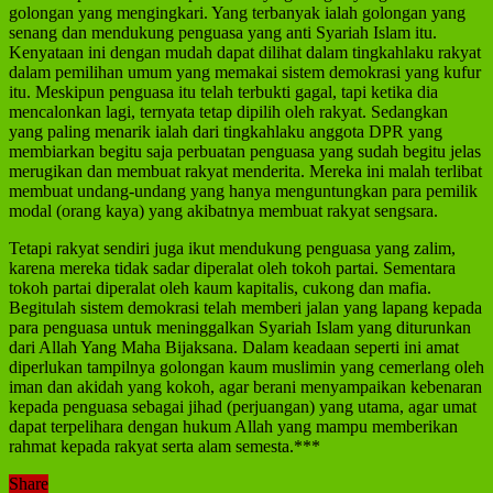
golongan yang mengingkari. Yang terbanyak ialah golongan yang
senang dan mendukung penguasa yang anti Syariah Islam itu.
Kenyataan ini dengan mudah dapat dilihat dalam tingkahlaku rakyat
dalam pemilihan umum yang memakai sistem demokrasi yang kufur
itu. Meskipun penguasa itu telah terbukti gagal, tapi ketika dia
mencalonkan lagi, ternyata tetap dipilih oleh rakyat. Sedangkan
yang paling menarik ialah dari tingkahlaku anggota DPR yang
membiarkan begitu saja perbuatan penguasa yang sudah begitu jelas
merugikan dan membuat rakyat menderita. Mereka ini malah terlibat
membuat undang-undang yang hanya menguntungkan para pemilik
modal (orang kaya) yang akibatnya membuat rakyat sengsara.
Tetapi rakyat sendiri juga ikut mendukung penguasa yang zalim,
karena mereka tidak sadar diperalat oleh tokoh partai. Sementara
tokoh partai diperalat oleh kaum kapitalis, cukong dan mafia.
Begitulah sistem demokrasi telah memberi jalan yang lapang kepada
para penguasa untuk meninggalkan Syariah Islam yang diturunkan
dari Allah Yang Maha Bijaksana. Dalam keadaan seperti ini amat
diperlukan tampilnya golongan kaum muslimin yang cemerlang oleh
iman dan akidah yang kokoh, agar berani menyampaikan kebenaran
kepada penguasa sebagai jihad (perjuangan) yang utama, agar umat
dapat terpelihara dengan hukum Allah yang mampu memberikan
rahmat kepada rakyat serta alam semesta.***
Share