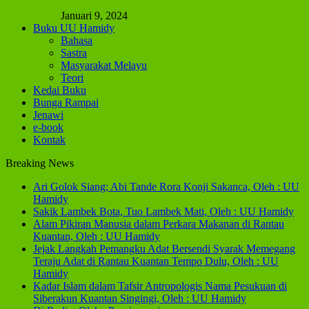
Januari 9, 2024
Buku UU Hamidy
Bahasa
Sastra
Masyarakat Melayu
Teori
Kedai Buku
Bunga Rampai
Jenawi
e-book
Kontak
Breaking News
Ari Golok Siang; Abi Tande Rora Konji Sakanca, Oleh : UU
Hamidy
Sakik Lambek Bota, Tuo Lambek Mati, Oleh : UU Hamidy
Alam Pikiran Manusia dalam Perkara Makanan di Rantau
Kuantan, Oleh : UU Hamidy
Jejak Langkah Pemangku Adat Bersendi Syarak Memegang
Teraju Adat di Rantau Kuantan Tempo Dulu, Oleh : UU
Hamidy
Kadar Islam dalam Tafsir Antropologis Nama Pesukuan di
Siberakun Kuantan Singingi, Oleh : UU Hamidy