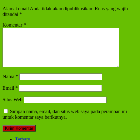
Alamat email Anda tidak akan dipublikasikan.
Ruas yang wajib
ditandai
*
Komentar
*
Nama
*
Email
*
Situs Web
Simpan nama, email, dan situs web saya pada peramban ini
untuk komentar saya berikutnya.
Terbaru