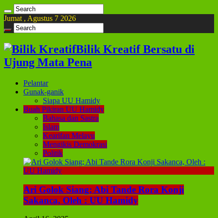
Jumat , Agustus 7 2026
Bilik Kreatif Bersatu di
Ujung Mata Pena
Pelantar
Gunak-ganik
Siapa UU Hamidy
Buah Pikiran UU Hamidy
Bahasa dan Sastra
Islam
Kearifan Melayu
Mengikis Demokrasi
Politik
Ari Golok Siang; Abi Tande Rora Konji
Sakanca, Oleh : UU Hamidy