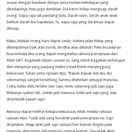
sesuai dengan keadaan dirinya serta medan kehidupan yang
dihadapinya. Kutu juga demikian. Dia harus hidup mengisap darah
orang. Siapa saja tak pandang bulu. Darah isteri, darah anak-anak
bahkan darah ibu bapaknya. Ya, siapa saja yang darahnya dapat
dihisap.
Maka, bilakah orang baru dapat sadar, bahwa jalan hidup yang
ditempuhnya baik atau buruk, diridhai atau dikutuk? Pintu kesadaran
bisa terbuka jika orang dapat mengetahui rahasia penciptaan dari
Allah SWT. Begitulah dalam cerpen ini, sang tokoh bagaikan terbangun
dari mimpinya yang panjang ketika Ustad Romli menyinggung
kekuasaan Tuhan serta ciptaan-Nya. ‘’Bapak-bapak dan ibu-ibu
sebenarnya sangat beruntung, karena dilahirkan sebagai manusia.
Coba, kalau dulu terlahir dari sapi, tentu sekarang jadi sapi juga.
Makanya syukuri tuh, sudah jadi manusia, tidak jadi sapi yang siap
disembelih kapan saja’’.
Manusia dapat melihat betapa kekuasaan Allah melalui rahasia
ciptaan-Nya. Tidak ada yang berubah pada penciptaan itu. Sapi
diciptakan, tetap akan jadi sapi sampai hari kiamat. Begitu pula
manusia, akan tetap jadi manusia sampai kiamat. Sapi tidak akan