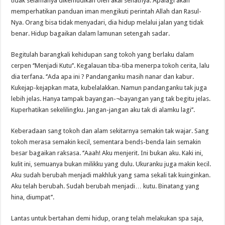
tidak selamanya dikemudikan oleh akal sehatnya. Apalagi akan
memperhatikan panduan iman mengikuti perintah Allah dan Rasul-
Nya. Orang bisa tidak menyadari, dia hidup melalui jalan yang tidak
benar. Hidup bagaikan dalam lamunan setengah sadar.
Begitulah barangkali kehidupan sang tokoh yang berlaku dalam
cerpen ‘’Menjadi Kutu’’. Kegalauan tiba-tiba menerpa tokoh cerita, lalu
dia terfana. ‘’Ada apa ini ? Pandanganku masih nanar dan kabur.
Kukejap-kejapkan mata, kubelalakkan. Namun pandanganku tak juga
lebih jelas. Hanya tampak bayangan-¬bayangan yang tak begitu jelas.
Kuperhatikan sekelilingku. Jangan-jangan aku tak di alamku lagi’’.
Keberadaan sang tokoh dan alam sekitarnya semakin tak wajar. Sang
tokoh merasa semakin kecil, sementara bends-benda lain semakin
besar bagaikan raksasa. ‘’Aaah! Aku menjerit. Ini bukan aku. Kaki ini,
kulit ini, semuanya bukan milikku yang dulu. Ukuranku juga makin kecil.
Aku sudah berubah menjadi makhluk yang sama sekali tak kuinginkan.
Aku telah berubah. Sudah berubah menjadi… kutu. Binatang yang
hina, diumpat’’.
Lantas untuk bertahan demi hidup, orang telah melakukan spa saja,