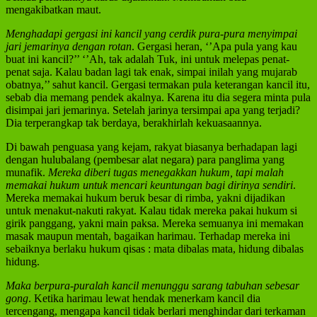
mengakibatkan maut.
Menghadapi gergasi ini kancil yang cerdik pura-pura menyimpai
jari jemarinya dengan rotan
. Gergasi heran, ‘’Apa pula yang kau
buat ini kancil?’’ ‘’Ah, tak adalah Tuk, ini untuk melepas penat-
penat saja. Kalau badan lagi tak enak, simpai inilah yang mujarab
obatnya,’’ sahut kancil. Gergasi termakan pula keterangan kancil itu,
sebab dia memang pendek akalnya. Karena itu dia segera minta pula
disimpai jari jemarinya. Setelah jarinya tersimpai apa yang terjadi?
Dia terperangkap tak berdaya, berakhirlah kekuasaannya.
Di bawah penguasa yang kejam, rakyat biasanya berhadapan lagi
dengan hulubalang (pembesar alat negara) para panglima yang
munafik.
Mereka diberi tugas menegakkan hukum, tapi malah
memakai hukum untuk mencari keuntungan bagi dirinya sendiri
.
Mereka memakai hukum beruk besar di rimba, yakni dijadikan
untuk menakut-nakuti rakyat. Kalau tidak mereka pakai hukum si
girik panggang, yakni main paksa. Mereka semuanya ini memakan
masak maupun mentah, bagaikan harimau. Terhadap mereka ini
sebaiknya berlaku hukum qisas : mata dibalas mata, hidung dibalas
hidung.
Maka berpura-puralah kancil menunggu sarang tabuhan sebesar
gong
. Ketika harimau lewat hendak menerkam kancil dia
tercengang, mengapa kancil tidak berlari menghindar dari terkaman