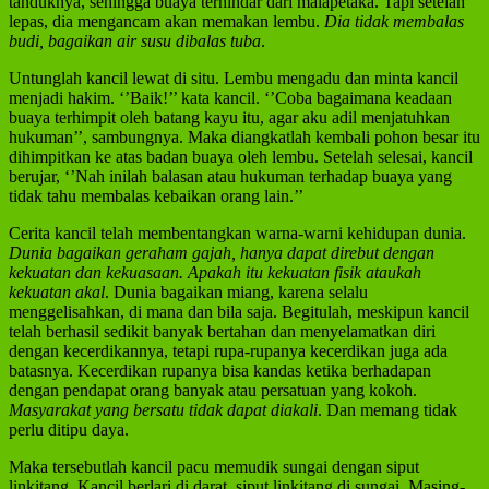
tanduknya, sehingga buaya terhindar dari malapetaka. Tapi setelah
lepas, dia mengancam akan memakan lembu.
Dia tidak membalas
budi, bagaikan air susu dibalas tuba
.
Untunglah kancil lewat di situ. Lembu mengadu dan minta kancil
menjadi hakim. ‘’Baik!’’ kata kancil. ‘’Coba bagaimana keadaan
buaya terhimpit oleh batang kayu itu, agar aku adil menjatuhkan
hukuman’’, sambungnya. Maka diangkatlah kembali pohon besar itu
dihimpitkan ke atas badan buaya oleh lembu. Setelah selesai, kancil
berujar, ‘’Nah inilah balasan atau hukuman terhadap buaya yang
tidak tahu membalas kebaikan orang lain.’’
Cerita kancil telah membentangkan warna-warni kehidupan dunia.
Dunia bagaikan geraham gajah, hanya dapat direbut dengan
kekuatan dan kekuasaan. Apakah itu kekuatan fisik ataukah
kekuatan akal
. Dunia bagaikan miang, karena selalu
menggelisahkan, di mana dan bila saja. Begitulah, meskipun kancil
telah berhasil sedikit banyak bertahan dan menyelamatkan diri
dengan kecerdikannya, tetapi rupa-rupanya kecerdikan juga ada
batasnya. Kecerdikan rupanya bisa kandas ketika berhadapan
dengan pendapat orang banyak atau persatuan yang kokoh.
Masyarakat yang bersatu tidak dapat diakali
. Dan memang tidak
perlu ditipu daya.
Maka tersebutlah kancil pacu memudik sungai dengan siput
linkitang. Kancil berlari di darat, siput linkitang di sungai. Masing-