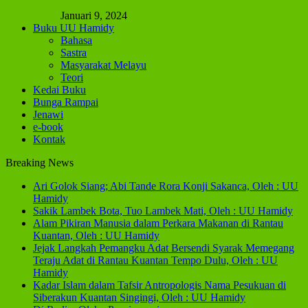
Januari 9, 2024
Buku UU Hamidy
Bahasa
Sastra
Masyarakat Melayu
Teori
Kedai Buku
Bunga Rampai
Jenawi
e-book
Kontak
Breaking News
Ari Golok Siang; Abi Tande Rora Konji Sakanca, Oleh : UU
Hamidy
Sakik Lambek Bota, Tuo Lambek Mati, Oleh : UU Hamidy
Alam Pikiran Manusia dalam Perkara Makanan di Rantau
Kuantan, Oleh : UU Hamidy
Jejak Langkah Pemangku Adat Bersendi Syarak Memegang
Teraju Adat di Rantau Kuantan Tempo Dulu, Oleh : UU
Hamidy
Kadar Islam dalam Tafsir Antropologis Nama Pesukuan di
Siberakun Kuantan Singingi, Oleh : UU Hamidy