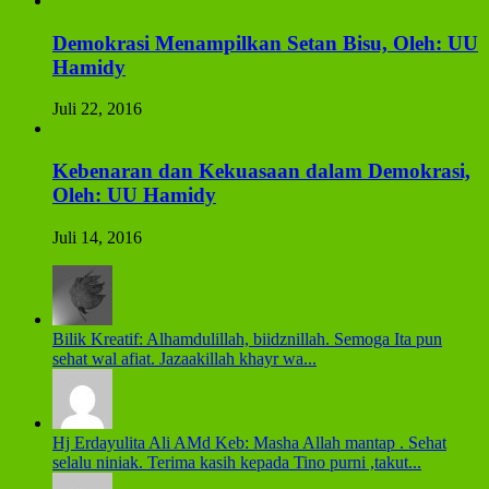
Demokrasi Menampilkan Setan Bisu, Oleh: UU
Hamidy
Juli 22, 2016
Kebenaran dan Kekuasaan dalam Demokrasi,
Oleh: UU Hamidy
Juli 14, 2016
Bilik Kreatif: Alhamdulillah, biidznillah. Semoga Ita pun
sehat wal afiat. Jazaakillah khayr wa...
Hj Erdayulita Ali AMd Keb: Masha Allah mantap . Sehat
selalu niniak. Terima kasih kepada Tino purni ,takut...