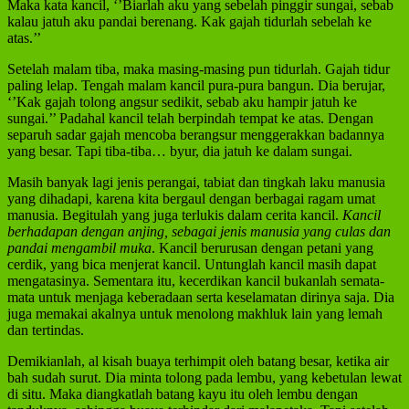
Maka kata kancil, ‘’Biarlah aku yang sebelah pinggir sungai, sebab
kalau jatuh aku pandai berenang. Kak gajah tidurlah sebelah ke
atas.’’
Setelah malam tiba, maka masing-masing pun tidurlah. Gajah tidur
paling lelap. Tengah malam kancil pura-pura bangun. Dia berujar,
‘’Kak gajah tolong angsur sedikit, sebab aku hampir jatuh ke
sungai.’’ Padahal kancil telah berpindah tempat ke atas. Dengan
separuh sadar gajah mencoba berangsur menggerakkan badannya
yang besar. Tapi tiba-tiba… byur, dia jatuh ke dalam sungai.
Masih banyak lagi jenis perangai, tabiat dan tingkah laku manusia
yang dihadapi, karena kita bergaul dengan berbagai ragam umat
manusia. Begitulah yang juga terlukis dalam cerita kancil.
Kancil
berhadapan dengan anjing, sebagai jenis manusia yang culas dan
pandai mengambil muka
. Kancil berurusan dengan petani yang
cerdik, yang bica menjerat kancil. Untunglah kancil masih dapat
mengatasinya. Sementara itu, kecerdikan kancil bukanlah semata-
mata untuk menjaga keberadaan serta keselamatan dirinya saja. Dia
juga memakai akalnya untuk menolong makhluk lain yang lemah
dan tertindas.
Demikianlah, al kisah buaya terhimpit oleh batang besar, ketika air
bah sudah surut. Dia minta tolong pada lembu, yang kebetulan lewat
di situ. Maka diangkatlah batang kayu itu oleh lembu dengan