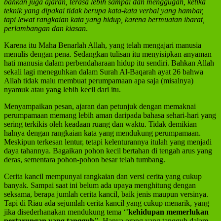
bahkan juga ajaran, terasa lebih sampai dan menggugah, ketika
teknik yang dipakai tidak berupa kata-kata verbal yang hambar,
tapi lewat rangkaian kata yang hidup, karena bermuatan ibarat,
perlambangan dan kiasan
.
Karena itu Maha Benarlah Allah, yang telah mengajari manusia
menulis dengan pena. Sedangkan tulisan itu menyisipkan anyaman
hati manusia dalam perbendaharaan hidup itu sendiri. Bahkan Allah
sekali lagi meneguhkan dalam Surah Al-Baqarah ayat 26 bahwa
Allah tidak malu membuat perumpamaan apa saja (misalnya)
nyamuk atau yang lebih kecil dari itu.
Menyampaikan pesan, ajaran dan petunjuk dengan memaknai
perumpamaan memang lebih aman daripada bahasa sehari-hari yang
sering terkikis oleh keadaan ruang dan waktu. Tidak demikian
halnya dengan rangkaian kata yang mendukung perumpamaan.
Meskipun terkesan lentur, tetapi kelenturannya itulah yang menjadi
daya tahannya. Bagaikan pohon kecil bertahan di tengah arus yang
deras, sementara pohon-pohon besar telah tumbang.
Cerita kancil mempunyai rangkaian dan versi cerita yang cukup
banyak. Sampai saat ini belum ada upaya menghitung dengan
seksama, berapa jumlah cerita kancil, baik jenis maupun versinya.
Tapi di Riau ada sejumlah cerita kancil yang cukup menarik, yang
jika disederhanakan mendukung tema ‘’
kehidupan memerlukan
pertarungan yang tangguh
’’. Hanya orang yang tangguh dalam