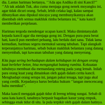
dia. Lantas harimau bertanya, ‘’Ada apa Andika di sini Kancil?’’
‘’Ah tak adalah Tuk, aku cuma menjaga gong nenek moyangku ini,
agar tidak dicuri orang. Sebab, lebih celaka lagi, kalau sampai
dibunyikan atau dipukul niscaya yang membunyikannya akan
disembah oleh semua makhluk rimba belantara ini,’’ kata kancil
memberikan penjelasan.
Harimau tergoda mendengar ucapan kancil. Maka dimintanyalah
kepada kancil agar dia menjaga gong ini. Dengan pura-pura berat
hati, kancil pun memberi peluang, lalu berlalu dari sana. Tidak lama
kemudian, harimau segera memukul sarang tabuhan. Tapi alangkah
terperanjatnya harimau, sebab bukan makhluk belantara yang datang
menyembah, tapi kawanan tabuhan yang datang menyerang.
Kita juga sering berhadapan dalam kehidupan ini dengan orang
kuat berleher beton, bisa mengangkat batang rumbia
. Kekuatan
tubuhnya membuat dia memandang enteng pada yang lemah. Inilah
para orang kuat yang dimainkan oleh gajah dalam cerita kancil.
Menghadapi orang serupa ini, jangan pakai tenaga, tapi juga akal
yang cerdik. Kepadanya harus berlaku hukum ‘’tangan mencencang
bahu memikul’’.
Maka kancil mengajak gajah tidur di lereng tebing sungai. Sebab di
sana kata kancil, tanahnya berpasir bagaikan kasur yang empuk,
sehingga enak tidur di situ. Ia pula terpikir oleh gajah dalam hatinya.