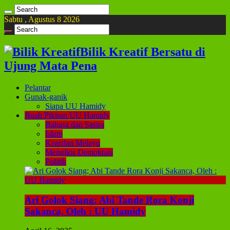
Sabtu , Agustus 8 2026
Bilik Kreatif Bersatu di
Ujung Mata Pena
Pelantar
Gunak-ganik
Siapa UU Hamidy
Buah Pikiran UU Hamidy
Bahasa dan Sastra
Islam
Kearifan Melayu
Mengikis Demokrasi
Politik
Ari Golok Siang; Abi Tande Rora Konji
Sakanca, Oleh : UU Hamidy