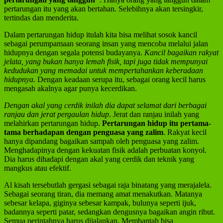
pertarungan itu yang akan bertahan. Selebihnya akan tersingkir,
tertindas dan menderita.
Dalam pertarungan hidup itulah kita bisa melihat sosok kancil
sebagai perumpamaan seorang insan yang mencoba melalui jalan
hidupnya dengan segala potensi budayanya.
Kancil bagaikan rakyat
jelata, yang bukan hanya lemah fisik, tapi juga tidak mempunyai
kedudukan yang memadai untuk mempertahankan keberadaan
hidupnya
. Dengan keadaan serupa itu, sebagai orang kecil harus
mengasah akalnya agar punya kecerdikan.
Dengan akal yang cerdik inilah dia dapat selamat dari berbagai
ranjau dan jerat pergaulan hidup
. Jerat dan ranjau inilah yang
melahirkan pertarungan hidup.
Pertarungan hidup itu pertama-
tama berhadapan dengan penguasa yang zalim
. Rakyat kecil
hanya dipandang bagaikan sampah oleh penguasa yang zalim.
Menghadapinya dengan kekuatan fisik adalah perbuatan konyol.
Dia harus dihadapi dengan akal yang cerdik dan teknik yang
mangkus atau efektif.
Al kisah tersebutlah gergasi sebagai raja binatang yang merajalela.
Sebagai seorang tiran, dia memang amat menakutkan. Matanya
sebesar kelapa, giginya sebesar kampak, bulunya seperti ijuk,
badannya seperti patar, sedangkan dengusnya bagaikan angin ribut.
Semua perintahnya harus dijalankan. Membantah bisa