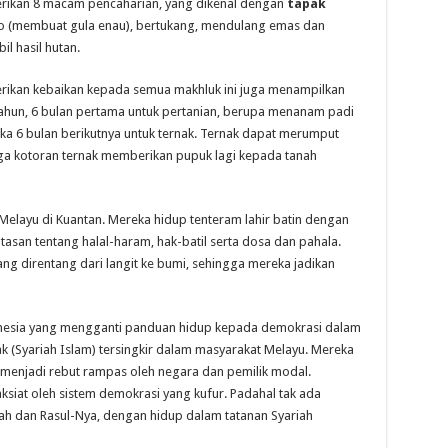
berikan 8 macam pencaharian, yang dikenal dengan
tapak
iro (membuat gula enau), bertukang, mendulang emas dan
l hasil hutan.
rikan kebaikan kepada semua makhluk ini juga menampilkan
tahun, 6 bulan pertama untuk pertanian, berupa menanam padi
aka 6 bulan berikutnya untuk ternak. Ternak dapat merumput
gga kotoran ternak memberikan pupuk lagi kepada tanah
elayu di Kuantan. Mereka hidup tenteram lahir batin dengan
san tentang halal-haram, hak-batil serta dosa dan pahala.
ang direntang dari langit ke bumi, sehingga mereka jadikan
nesia yang mengganti panduan hidup kepada demokrasi dalam
 (Syariah Islam) tersingkir dalam masyarakat Melayu. Mereka
a menjadi rebut rampas oleh negara dan pemilik modal.
siat oleh sistem demokrasi yang kufur. Padahal tak ada
lah dan Rasul-Nya, dengan hidup dalam tatanan Syariah