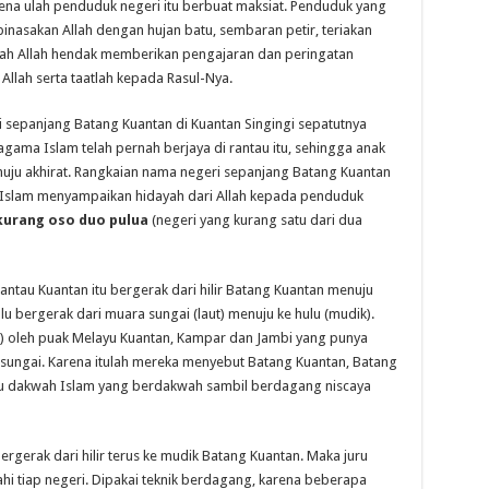
rena ulah penduduk negeri itu berbuat maksiat. Penduduk yang
binasakan Allah dengan hujan batu, sembaran petir, teriakan
lah Allah hendak memberikan pengajaran dan peringatan
llah serta taatlah kepada Rasul-Nya.
 sepanjang Batang Kuantan di Kuantan Singingi sepatutnya
gama Islam telah pernah berjaya di rantau itu, sehingga anak
uju akhirat. Rangkaian nama negeri sepanjang Batang Kuantan
Islam menyampaikan hidayah dari Allah kepada penduduk
kurang oso duo pulua
(negeri yang kurang satu dari dua
antau Kuantan itu bergerak dari hilir Batang Kuantan menuju
ulu bergerak dari muara sungai (laut) menuju ke hulu (mudik).
) oleh puak Melayu Kuantan, Kampar dan Jambi yang punya
 sungai. Karena itulah mereka menyebut Batang Kuantan, Batang
uru dakwah Islam yang berdakwah sambil berdagang niscaya
ergerak dari hilir terus ke mudik Batang Kuantan. Maka juru
i tiap negeri. Dipakai teknik berdagang, karena beberapa