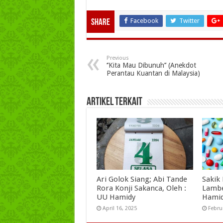
Facebook
Twitter
Share
Previous
‘’Kita Mau Dibunuh’’ (Anekdot
Perantau Kuantan di Malaysia)
Artikel Terkait
Ari Golok Siang; Abi Tande
Sakik
Rora Konji Sakanca, Oleh :
Lambe
UU Hamidy
Hami
April 16, 2025
Febru