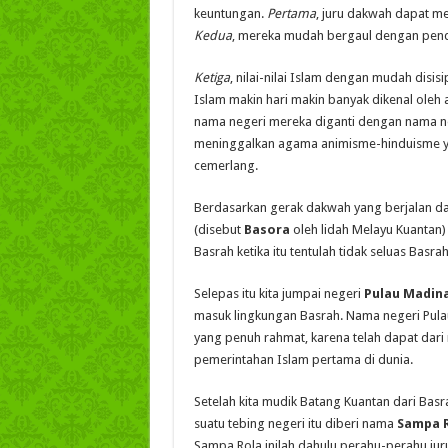
keuntungan.
Pertama
, juru dakwah dapat m
Kedua
, mereka mudah bergaul dengan pendud
Ketiga
, nilai-nilai Islam dengan mudah disis
Islam makin hari makin banyak dikenal oleh
nama negeri mereka diganti dengan nama neg
meninggalkan agama animisme-hinduisme ya
cemerlang.
Berdasarkan gerak dakwah yang berjalan dar
(disebut
Basora
oleh lidah Melayu Kuantan)
Basrah ketika itu tentulah tidak seluas Basr
Selepas itu kita jumpai negeri
Pulau Madin
masuk lingkungan Basrah. Nama negeri Pul
yang penuh rahmat, karena telah dapat dar
pemerintahan Islam pertama di dunia.
Setelah kita mudik Batang Kuantan dari Bas
suatu tebing negeri itu diberi nama
Sampa 
Sampa Rola inilah dahulu perahu-perahu jur