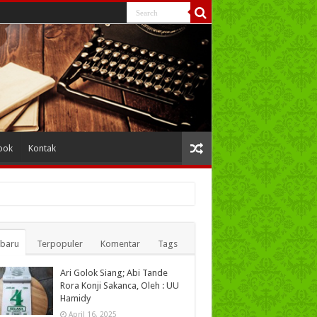
ook
Kontak
rbaru
Terpopuler
Komentar
Tags
Ari Golok Siang; Abi Tande
Rora Konji Sakanca, Oleh : UU
Hamidy
April 16, 2025