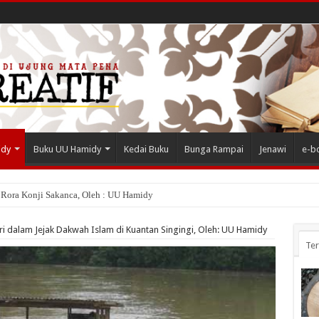
idy
Buku UU Hamidy
Kedai Buku
Bunga Rampai
Jenawi
e-b
 Rora Konji Sakanca, Oleh : UU Hamidy
 dalam Jejak Dakwah Islam di Kuantan Singingi, Oleh: UU Hamidy
Te