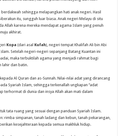
 berdakwah sehingga melapangkan hati anak negeri. Hasil
erakun itu, sungguh luar biasa. Anak negeri Melayu di situ
ada Allah karena mereka mendapat agama Islam yang penuh
uju akhirat.
geri
Kopa
(dari asal
Kufah
), negeri tempat Khalifah Ali bin Abi
slam. Setelah negeri-negeri sepanjang Batang Kuantan ini
ai, maka terbuktilah agama yang menjadi rahmat bagi
lahir dan batin.
 kepada Al Quran dan as-Sunnah. Nilai-nilai adat yang dirancang
ada Syariah Islam, sehingga terkenallah ungkapan ‘’adat
 terhormat di dunia dan insya Allah akan mati dalam
uk tata ruang yang sesuai dengan panduan Syariah Islam.
n: rimba simpanan, tanah ladang dan kebun, tanah pekarangan,
berikan kesejahteraan kepada semua makhluk hidup.