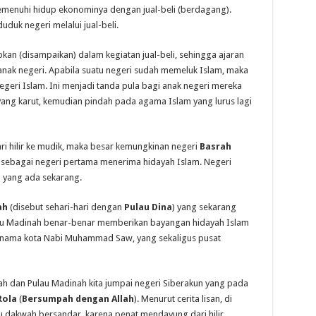
emenuhi hidup ekonominya dengan jual-beli (berdagang).
uk negeri melalui jual-beli.
ipkan (disampaikan) dalam kegiatan jual-beli, sehingga ajaran
 anak negeri. Apabila suatu negeri sudah memeluk Islam, maka
eri Islam. Ini menjadi tanda pula bagi anak negeri mereka
ng karut, kemudian pindah pada agama Islam yang lurus lagi
i hilir ke mudik, maka besar kemungkinan negeri
Basrah
 sebagai negeri pertama menerima hidayah Islam. Negeri
ah yang ada sekarang.
ah
(disebut sehari-hari dengan
Pulau Dina
) yang sekarang
au Madinah benar-benar memberikan bayangan hidayah Islam
i nama kota Nabi Muhammad Saw, yang sekaligus pusat
rah dan Pulau Madinah kita jumpai negeri Siberakun yang pada
Rola
(
Bersumpah dengan Allah
). Menurut cerita lisan, di
u dakwah bersandar, karena penat mendayung dari hilir.