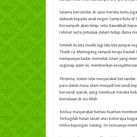
Selama bersandar di sana mereka tentu juga
dakwah kepada anak negeri Sampa Rola di Sib
bersumpah akan tetap setia (tawakkal) kep
rahmat serta petunjuk dalam hidup dunia men
Setelah itu kita mudik lagi lalu kita jumpai ne
Thalib ra. Memegang tampuk teraju Daulah I
mempunyai kadar memeluk Islam yang memad
segenap alam ini, memberikan kesejahteraan 
Pertama
, sistem nilai masyarakat bersandar
para datuk masa silam menjadi bersendi kep
bersendi syarak, yang membuat mereka hidup
kemuliaan di sisi Allah.
Kedua
, masyarakat Rantau Kuantan membent
Terbagilah hutan tanah atas beberapa bagia
rimba kepungan sialang. Ini semuanya mem