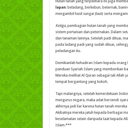
Hutan tanah yang terpelihara ini juga mem
lapan
: beladang, berkebun, beternak, ban
mengambil hasil sungai (laut) serta mengambi
Ketiga
, pembagian hutan tanah yang membe
sistem pertanian dan peternakan. Dalam se
dan tanaman lainnya. Setelah padi dituai, m
pada ladang padi yang sudah dituai, sehin
peladangan itu.
Demikianlah kehadiran Islam kepada orang M
panduan Syariah Islam yang memberikan bata
Mereka melihat Al Quran sebagai tali Allah y
tempat bergantung yang kokoh.
Tapi malangnya, setelah kemerdekaan Indo
mengurus negara, maka adat bersendi syarak
akhirnya jadi liar karena hutan tanah merek
Akibatnya mereka jatuh kepada berbagai mak
keselamatan selain daripada taat kepada Al
Islam.***