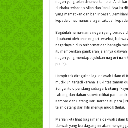
negeri yang telah dihancurkan oleh Allah ka
durhaka terhadap Allah dan Rasul-Nya itu di
yang mematikan dan banjir besar. Demikian
kepada umat manusia, agar takutlah kepada A
Begitulah nama-nama negeri yang berada di
dipahami oleh anak negeri tersebut, bahwa a
negerinya hidup terhormat dan bahagia men
itu memberikan gambaran jalannya dakwah 
negeri yang mendapat julukan
nagori nan 
puluh).
Hampir tak diragukan lagi dakwah Islam di R
mudik. Ini terjadi karena lalu-lintas zaman d
Sungai itu dipandang sebagai
batang
(kayu
cabang dan dahan seperti dilihat pada anak
Kampar dan Batang Hari. Karena itu para j
telah datang dari hilir menuju mudik (hulu).
Marilah kita lihat bagaimana dakwah Islam b
dakwah yang berdagang ini akan menyinggah