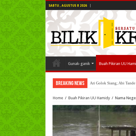
SABTU , AGUSTUS 8 2026
Gunak-ganik
Buah Pikiran UU Ham
Breaking News
Ari Golok Siang; Abi Tande
Home
/
Buah Pikiran UU Hamidy
/
Nama Negeri