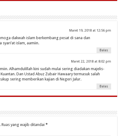
Maret 19, 2018 at 12:56 pm
 semoga dakwah islam berkembang pesat di sana dan
syari’at islam, aamiin.
Balas
Maret 22, 2018 at 8:02 pm
in. Alhamdulillah kini sudah mulai sering diadakan majelis-
au Kuantan. Dan Ustad Abuz Zubair Hawaary termasuk salah
ukup sering memberikan kajian di Negeri Jalur.
Balas
.
Ruas yang wajib ditandai
*