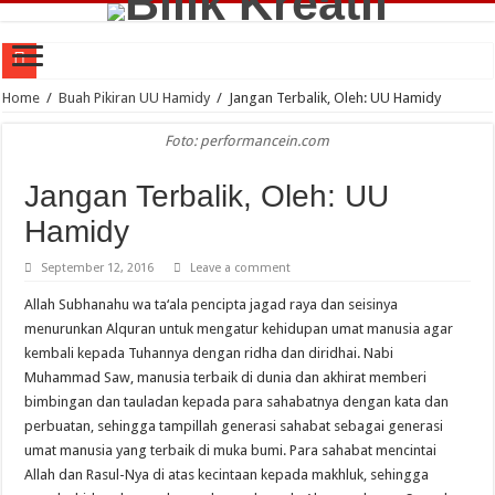
Ari Golok Siang; Abi Tande Rora Konji Sakanca, Oleh : UU Hamidy
Home
/
Buah Pikiran UU Hamidy
/
Jangan Terbalik, Oleh: UU Hamidy
Sakik Lambek Bota, Tuo Lambek Mati, Oleh : UU Hamidy
Foto: performancein.com
Alam Pikiran Manusia dalam Perkara Makanan di Rantau Kuantan, Oleh : UU H
Jangan Terbalik, Oleh: UU
Jejak Langkah Pemangku Adat Bersendi Syarak Memegang Teraju Adat di Rant
Hamidy
Kadar Islam dalam Tafsir Antropologis Nama Pesukuan di Siberakun Kuantan Si
September 12, 2016
Leave a comment
Di Radio, Oleh : Purnimasari
Allah Subhanahu wa ta‘ala pencipta jagad raya dan seisinya
Kilas Balik Nasib Orang Melayu (Renungan untuk Kemerdekaan RI), Oleh : UU
menurunkan Alquran untuk mengatur kehidupan umat manusia agar
Ranah Dunia Ranah Akhirat Orang Melayu, UU Hamidy, Bilik Kreatif, 2023
kembali kepada Tuhannya dengan ridha dan diridhai. Nabi
Muhammad Saw, manusia terbaik di dunia dan akhirat memberi
Harimau Lambang Hulubalang Melayu, Oleh : UU Hamidy
bimbingan dan tauladan kepada para sahabatnya dengan kata dan
Dunia Makin Lengang, Oleh : Purnimasari
perbuatan, sehingga tampillah generasi sahabat sebagai generasi
umat manusia yang terbaik di muka bumi. Para sahabat mencintai
Allah dan Rasul-Nya di atas kecintaan kepada makhluk, sehingga