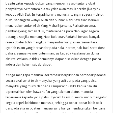
begitu yakin kepada dokter yang memberi resep tentang obat
penyakitnya. Sementara dia tak yakin akan masuk neraka jika syirik
kepada Allah Swt. Ini terjadi karena manusia itu ingin segera melihat
bukti, sedangkan wahyu Allah dan Sunnah Nabi Saw akan berlaku
menurut kehendak Allah Yang Maha Bijaksana. Perhatikan umat
pembangkang zaman dulu, minta kepada para Nabi agar segera
datang azab jika memang Nabi itu benar. Padahal berapa banyak
resep dokter tidak mangkus menyembuhkan pasien. Sementara
Syariah Islam yang bersandar pada halal-haram, hak-batil serta dosa-
pahala, semuanya menuntun manusia kepada keselamatan dunia
akhirat. Walaupun tidak semuanya dapat disaksikan dengan panca
indera dan hukum sebab-akibat.
Ketiga
, mengapa manusia jadi terbalik berpikir dan bertindak padahal
secara akal sehat telah menyukai yang asli daripada yang palsu,
menyukai yang murni daripada campuran? Ketika kedua nilai itu
dipermainkan oleh hawa nafsu yang tak mau diatur, manusia
terjerumus kepada yang palsu. Syariah Islam itu murni untuk mengatur
segala aspek kehidupan manusia, sehingga benar-benar lebih baik
daripada aturan buatan manusia yang hanya mendatangkan bencana.