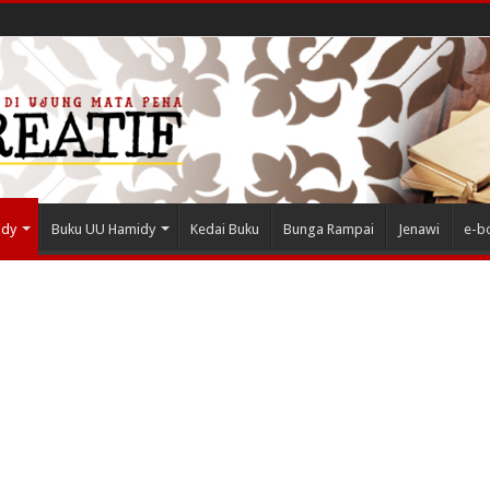
idy
Buku UU Hamidy
Kedai Buku
Bunga Rampai
Jenawi
e-b