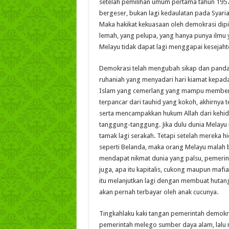
setelah pemilihan umum pertama tahun 195
bergeser, bukan lagi kedaulatan pada Syariah
Maka hakikat kekuasaan oleh demokrasi dip
lemah, yang pelupa, yang hanya punya ilmu 
Melayu tidak dapat lagi menggapai kesejaht
Demokrasi telah mengubah sikap dan pandan
ruhaniah yang menyadari hari kiamat kepada b
Islam yang cemerlang yang mampu memberi
terpancar dari tauhid yang kokoh, akhirnya
serta mencampakkan hukum Allah dari kehid
tanggung-tanggung. Jika dulu dunia Melayu
tamak lagi serakah. Tetapi setelah mereka h
seperti Belanda, maka orang Melayu malah bi
mendapat nikmat dunia yang palsu, pemeri
juga, apa itu kapitalis, cukong maupun mafi
itu melanjutkan lagi dengan membuat hutang
akan pernah terbayar oleh anak cucunya.
Tingkahlaku kaki tangan pemerintah demokras
pemerintah melego sumber daya alam, lalu 