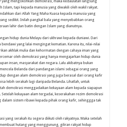
7 yang mengokohkan demokrasi, maka kedaulatan langsung
 Islam, tapi kepada manusia yang diwakili oleh wakil rakyat.
indahkan dari Allah Yang Maha Kuasa kepada manusia yang
yang sedikit. Inilah pangkal bala yang menyebabkan orang
eraan lahir dan batin dengan Islam yang dianutnya.
gan hidup dunia Melayu dari ukhrawi kepada duniawi. Dari
endawi yang lalai mengingat kematian. Karena itu, nilai-nilai
kan akhlak mulia dan kehormatan dengan cahaya iman yang
 tercemar oleh demokrasi yang hanya mengajarkan hidup dunia
upan insan, masyarakat dan negara. Lalu akibatnya bukan
 mencela Belanda dari pandangan islami sebagai orang yang
idup dengan alam demokrasi yang juga berasal dari orang kafir
sa lebih serakah lagi daripada Belanda. Lihatlah, untuk
ntah demokrasi menggadaikan kekayaan alam kepada siapapun
a. Setelah kekayaan alam tergadai, keserakahan rezim demokrasi
 dalam sistem ribawi kepada pihak orang kafir, sehinggga tak
i yang serakah itu segera diikuti oleh rakyatnya. Maka setelah
membuat hutang yang menggunung, giliran rakyat hidup