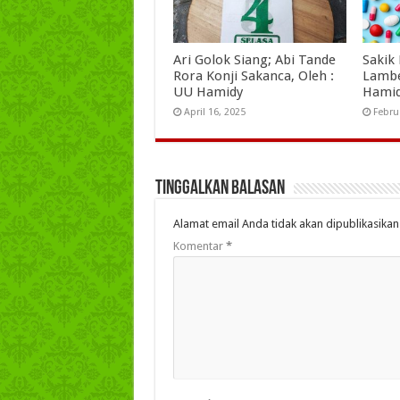
Ari Golok Siang; Abi Tande
Sakik
Rora Konji Sakanca, Oleh :
Lambe
UU Hamidy
Hami
April 16, 2025
Febru
Tinggalkan Balasan
Alamat email Anda tidak akan dipublikasikan
Komentar
*