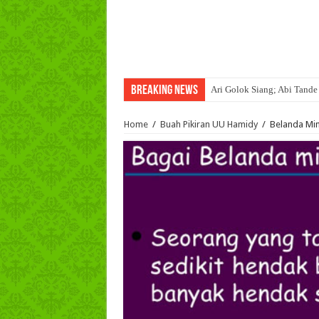
Breaking News
Ari Golok Siang; Abi Tande
Sakik Lambek Bota, Tuo La
Home
/
Buah Pikiran UU Hamidy
/
Belanda Min