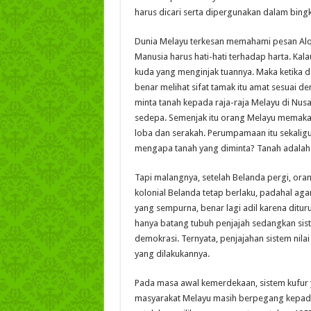
harus dicari serta dipergunakan dalam bing
Dunia Melayu terkesan memahami pesan Alq
Manusia harus hati-hati terhadap harta. Kal
kuda yang menginjak tuannya. Maka ketika d
benar melihat sifat tamak itu amat sesuai d
minta tanah kepada raja-raja Melayu di Nusa
sedepa. Semenjak itu orang Melayu memaka
loba dan serakah. Perumpamaan itu sekalig
mengapa tanah yang diminta? Tanah adalah 
Tapi malangnya, setelah Belanda pergi, ora
kolonial Belanda tetap berlaku, padahal aga
yang sempurna, benar lagi adil karena ditur
hanya batang tubuh penjajah sedangkan siste
demokrasi. Ternyata, penjajahan sistem nilai
yang dilakukannya.
Pada masa awal kemerdekaan, sistem kufur ya
masyarakat Melayu masih berpegang kepada a