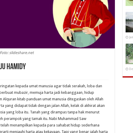
Ja
Foto: slideshare.net
 UU Hamidy
De
ringatan kepada umat manusia agar tidak serakah, loba dan
k berbuat mubazir, memuja harta jadi kebanggaan, hidup
Alquran kitab panduan umat manusia ditegaskan oleh Allah
a yang didapat tidak dengan jalan Allah, kelak di akhirat akan
sia yang loba itu. Tanah yang dirampas tanpa hak menurut
t oleh perampok yang tamak itu. Nabi Muhammad Saw
telah menampilkan kepada para sahabat hidup sederhana
rarti menjauhi harta atau kekayaan. Tapi yang benar ialah harta