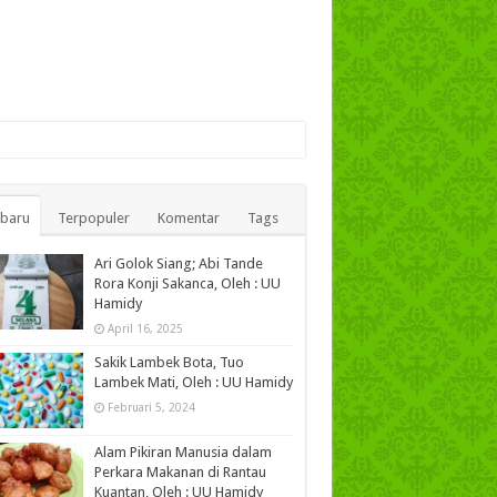
rbaru
Terpopuler
Komentar
Tags
Ari Golok Siang; Abi Tande
Rora Konji Sakanca, Oleh : UU
Hamidy
April 16, 2025
Sakik Lambek Bota, Tuo
Lambek Mati, Oleh : UU Hamidy
Februari 5, 2024
Alam Pikiran Manusia dalam
Perkara Makanan di Rantau
Kuantan, Oleh : UU Hamidy