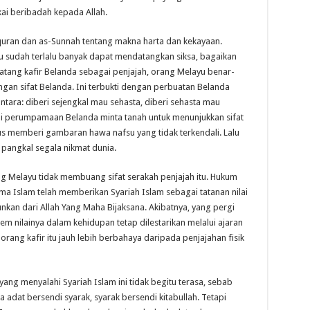
kai beribadah kepada Allah.
uran dan as-Sunnah tentang makna harta dan kekayaan.
au sudah terlalu banyak dapat mendatangkan siksa, bagaikan
atang kafir Belanda sebagai penjajah, orang Melayu benar-
engan sifat Belanda. Ini terbukti dengan perbuatan Belanda
ntara: diberi sejengkal mau sehasta, diberi sehasta mau
i perumpamaan Belanda minta tanah untuk menunjukkan sifat
us memberi gambaran hawa nafsu yang tidak terkendali. Lalu
pangkal segala nikmat dunia.
ng Melayu tidak membuang sifat serakah penjajah itu. Hukum
ma Islam telah memberikan Syariah Islam sebagai tatanan nilai
unkan dari Allah Yang Maha Bijaksana. Akibatnya, yang pergi
m nilainya dalam kehidupan tetap dilestarikan melalui ajaran
 orang kafir itu jauh lebih berbahaya daripada penjajahan fisik
ng menyalahi Syariah Islam ini tidak begitu terasa, sebab
dat bersendi syarak, syarak bersendi kitabullah. Tetapi