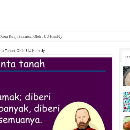
 Rora Konji Sakanca, Oleh : UU Hamidy
mbek Mati, Oleh : UU Hamidy
ta Tanah, Oleh: UU Hamidy
Te