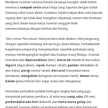
Meskipun Soeman semasa menulis karyanya mungkin sekali belum
membaca
sumpah setia
antara Raja Sang Sapurba dengan Datuk
Demang Lebar Daun dalam
Sulalatus Salatin
(rakyat akan setia kepada
rajanya dan raja tidak akan menghina rakyatnya) namun nilai kesetiaan
yang larut dalam karya-karya Soeman sungguh telah
memancarkannya dengan lembut dan bening.
Teks roman
Percobaan Setia
pertama telah ditaburi oleh pengarang
dengan sejumlah lambang antropologis dunia Melayu. Perhatikanlah
bagaimana pengarang menyampaikan sejumlah perkataan yang
mampu membayangkan tingkah laku budaya orang Melayu. Soeman
memakai kata
diperanakkan
(lahir),
merecak
(duduk di atas bahu),
digarit
(digerakkan),
reyok
(hampir rebah),
gandar
(diletakkan di
atas bahu),
perigi
(sumur tanah),
bercarut
(menyebut nama
kemaluan),
mengidam
(keinginan perempuan hamil),
dawat
(tinta),
kalam
(pena terbuat dari segar enau) dan sebagainya.
Kemudian perhatikan pulalah berbagai rangkai kata yang juga
menyentak perhatian pembaca, di antaranya
uang suku
(50 sen),
perbendaharaan hati
(kekasih) dan
mata-mata gelap
dan
imajinatif Soeman dalam serangkaian kalimat yang khas beriringan