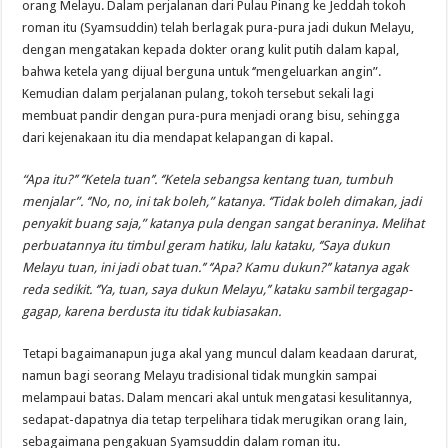
orang Melayu. Dalam perjalanan dari Pulau Pinang ke Jeddah tokoh
roman itu (Syamsuddin) telah berlagak pura-pura jadi dukun Melayu,
dengan mengatakan kepada dokter orang kulit putih dalam kapal,
bahwa ketela yang dijual berguna untuk ‘’mengeluarkan angin”.
Kemudian dalam perjalanan pulang, tokoh tersebut sekali lagi
membuat pandir dengan pura-pura menjadi orang bisu, sehingga
dari kejenakaan itu dia mendapat kelapangan di kapal.
“Apa itu?’’ ‘’Ketela tuan’’. ‘’Ketela sebangsa kentang tuan, tumbuh
menjalar”. ‘’No, no, ini tak boleh,” katanya. ‘’Tidak boleh dimakan, jadi
penyakit buang saja,” katanya pula dengan sangat beraninya. Melihat
perbuatannya itu timbul geram hatiku, lalu kataku, ‘’Saya dukun
Melayu tuan, ini jadi obat tuan.’’ ‘’Apa? Kamu dukun?’’ katanya agak
reda sedikit. ‘’Ya, tuan, saya dukun Melayu,’’ kataku sambil tergagap-
gagap, karena berdusta itu tidak kubiasakan.
Tetapi bagaimanapun juga akal yang muncul dalam keadaan darurat,
namun bagi seorang Melayu tradisional tidak mungkin sampai
melampaui batas. Dalam mencari akal untuk mengatasi kesulitannya,
sedapat-dapatnya dia tetap terpelihara tidak merugikan orang lain,
sebagaimana pengakuan Syamsuddin dalam roman itu.