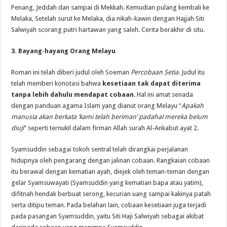
Penang, Jeddah dan sampai di Mekkah. Kemudian pulang kembali ke
Melaka, Setelah surut ke Melaka, dia nikah-kawin dengan Hajjah Siti
Salwiyah scorang putri hartawan yang saleh. Cerita berakhir di situ.
3. Bayang-hayang Orang Melayu
Roman ini telah diberi judul oleh Soeman
Percobaan Setia
. Judul itu
telah memberi konotasi bahwa
kesetiaan tak dapat diterima
tanpa lebih dahulu mendapat cobaan
. Hal ini amat senada
dengan panduan agama Islam yang dianut orang Melayu “
Apakah
manusia akan berkata ‘kami telah beriman’ padahal mereka belum
diuji
” seperti ternukil dalam firman Allah surah Al-Ankabut ayat 2.
Syamsuddin sebagai tokoh sentral telah dirangkai perjalanan
hidupnya oleh pengarang dengan jalinan cobaan. Rangkaian cobaan
itu berawal dengan kematian ayah, diejek oleh teman-teman dengan
gelar Syamsuwayati (Syamsuddin yang kematian bapa atau yatim),
difitnah hendak berbuat serong, kecurian uang sampai kakinya patah
serta ditipu teman. Pada belahan lain, cobaan kesetiaan juga terjadi
pada pasangan Syamsuddin, yaitu Siti Haji Salwiyah sebagai akibat