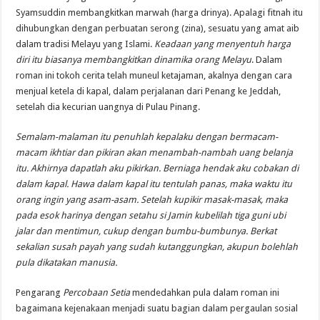
Syamsuddin membangkitkan marwah (harga drinya). Apalagi fitnah itu
dihubungkan dengan perbuatan serong (zina), sesuatu yang amat aib
dalam tradisi Melayu yang Islami.
Keadaan yang menyentuh harga
diri itu biasanya membangkitkan dinamika orang Melayu
. Dalam
roman ini tokoh cerita telah muneul ketajaman, akalnya dengan cara
menjual ketela di kapal, dalam perjalanan dari Penang ke Jeddah,
setelah dia kecurian uangnya di Pulau Pinang.
Semalam-malaman itu penuhlah kepalaku dengan bermacam-
macam ikhtiar dan pikiran akan menambah-nambah uang belanja
itu. Akhirnya dapatlah aku pikirkan. Berniaga hendak aku cobakan di
dalam kapal. Hawa dalam kapal itu tentulah panas, maka waktu itu
orang ingin yang asam-asam. Setelah kupikir masak-masak, maka
pada esok harinya dengan setahu si Jamin kubelilah tiga guni ubi
jalar dan mentimun, cukup dengan bumbu-bumbunya. Berkat
sekalian susah payah yang sudah kutanggungkan, akupun bolehlah
pula dikatakan manusia.
Pengarang
Percobaan Setia
mendedahkan pula dalam roman ini
bagaimana kejenakaan menjadi suatu bagian dalam pergaulan sosial