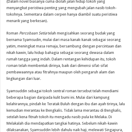
(Dalam novel biasanya cuma diolah jalan hidup tokoh yang
menyangkut peristiwa penting yang mengubah jalan nasib tokoh-
tokohnya. Sementara dalam cerpen hanya diambil suatu peristiwa
menarik yang berkesan).
Roman
Percobaan Setia
telah mengisahkan seorang budak yang
bernama Syamsudin, mulai dari masa kanak-kanak sebagai seorang
yatim, meningkat masa remaja, bersambung dengan percintaan dan
nikah kawin, lalu hidup bahagia sebagai seorang dewasa dalam
rumah tangga yang indah. Dalam rentangan kehidupan itu, tokoh
roman telah membentuk dirinya, baik dari dimensi sifat-sifat
pembawaannya atau fitrahnya maupun oleh pengaruh alam dan
lingkungan dari luar.
Syamsuddin sebagai tokoh sentral roman tersebut telah mendiami
beberapa bagian daripada kulit bumi ini. Mulai dari kampung
kelahirannya, pindah ke Teratak Buluh dengan ibu dan ayah tirinya, lalu
kemudian merantau ke Bengkalis. Tidak lama merantau di Bengkalis,
setelah kena fitnah tokoh itu mengadu nasib pula ke Melaka. Di
Melakalah dia mendapatkan tangkai hatinya. Sebelum nikah-kawin
dilaksanakan, Syamsuddin lebih dahulu naik haji, melewati Singapura,