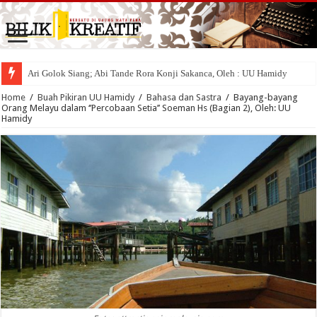
Ari Golok Siang; Abi Tande Rora Konji Sakanca, Oleh : UU Hamidy
Home
/
Buah Pikiran UU Hamidy
/
Bahasa dan Sastra
/
Bayang-bayang
Orang Melayu dalam ‘’Percobaan Setia’’ Soeman Hs (Bagian 2), Oleh: UU
Hamidy