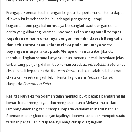
daripada cobaan yang menimpa Syamsuddin.
Mengapa Soeman telah mengambil judul itu, pertama kali tentu dapat
dijawab itu kebebasan beliau sebagai pengarang, Tetapi
bagaimanapun juga hal ini niscaya bersangkut-paut dengan dunia
cerita yang dikarang Soeman.
Soeman telah mengambil tempat
kejadian roman-romannya dengan memilih daerah Bengkalis
dan sekitarnya atau Selat Melaka pada umumnya serta
bayangan masyarakat puak Melayu di rantau itu
. Jika kita
membandingkan semua karya Soeman, benang merah kesetiaan jelas
terbentang panjang dalam tiap roman tersebut.
Percobaan Setia
amat
dekat sekali kepada nada
Tebusan Darah
. Bahkan salah-salah dapat
dikatakan kesetiaan jauh lebih kental lagi dalam
Tebusan Darah
daripada
Percobaan Setia
.
Realitas karya-karya Soeman telah menjadi bukti betapa pengarang ini
benar-benar menghayati dan mengesan dunia Melayu, mulai dari
lambang-lambang zahir sampai kepada kedalaman ibarat batiniah.
Soeman menangkap dengan tajallinya, bahwa kesetiaan menjadi suatu
taruhan pergaulan hidup Melayu yang cukup diagungkan.