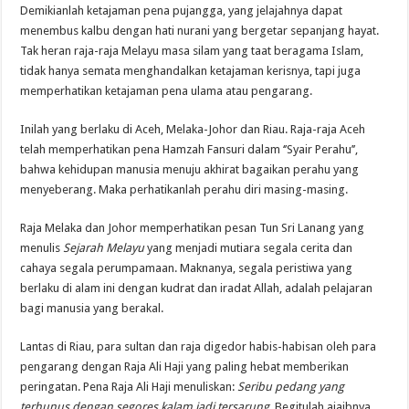
Demikianlah ketajaman pena pujangga, yang jelajahnya dapat
menembus kalbu dengan hati nurani yang bergetar sepanjang hayat.
Tak heran raja-raja Melayu masa silam yang taat beragama Islam,
tidak hanya semata menghandalkan ketajaman kerisnya, tapi juga
memperhatikan ketajaman pena ulama atau pengarang.
Inilah yang berlaku di Aceh, Melaka-Johor dan Riau. Raja-raja Aceh
telah memperhatikan pena Hamzah Fansuri dalam ‘’Syair Perahu’’,
bahwa kehidupan manusia menuju akhirat bagaikan perahu yang
menyeberang. Maka perhatikanlah perahu diri masing-masing.
Raja Melaka dan Johor memperhatikan pesan Tun Sri Lanang yang
menulis
Sejarah Melayu
yang menjadi mutiara segala cerita dan
cahaya segala perumpamaan. Maknanya, segala peristiwa yang
berlaku di alam ini dengan kudrat dan iradat Allah, adalah pelajaran
bagi manusia yang berakal.
Lantas di Riau, para sultan dan raja digedor habis-habisan oleh para
pengarang dengan Raja Ali Haji yang paling hebat memberikan
peringatan. Pena Raja Ali Haji menuliskan:
Seribu pedang yang
terhunus dengan segores kalam jadi tersarung
. Begitulah ajaibnya