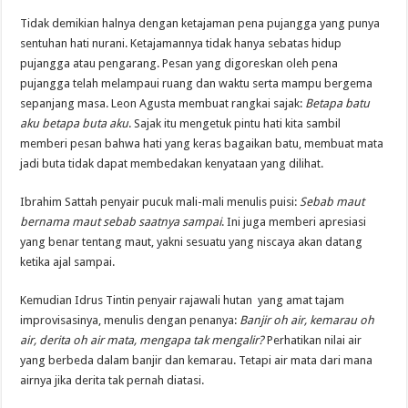
Tidak demikian halnya dengan ketajaman pena pujangga yang punya
sentuhan hati nurani. Ketajamannya tidak hanya sebatas hidup
pujangga atau pengarang. Pesan yang digoreskan oleh pena
pujangga telah melampaui ruang dan waktu serta mampu bergema
sepanjang masa. Leon Agusta membuat rangkai sajak:
Betapa batu
aku betapa buta aku
. Sajak itu mengetuk pintu hati kita sambil
memberi pesan bahwa hati yang keras bagaikan batu, membuat mata
jadi buta tidak dapat membedakan kenyataan yang dilihat.
Ibrahim Sattah penyair pucuk mali-mali menulis puisi:
Sebab maut
bernama maut sebab saatnya sampai
. Ini juga memberi apresiasi
yang benar tentang maut, yakni sesuatu yang niscaya akan datang
ketika ajal sampai.
Kemudian Idrus Tintin penyair rajawali hutan yang amat tajam
improvisasinya, menulis dengan penanya:
Banjir oh air, kemarau oh
air, derita oh air mata, mengapa tak mengalir?
Perhatikan nilai air
yang berbeda dalam banjir dan kemarau. Tetapi air mata dari mana
airnya jika derita tak pernah diatasi.