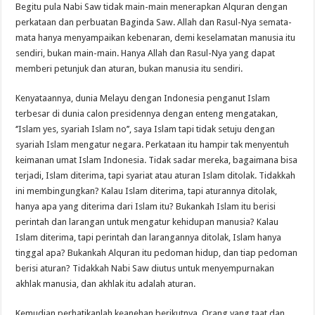
Begitu pula Nabi Saw tidak main-main menerapkan Alquran dengan
perkataan dan perbuatan Baginda Saw. Allah dan Rasul-Nya semata-
mata hanya menyampaikan kebenaran, demi keselamatan manusia itu
sendiri, bukan main-main. Hanya Allah dan Rasul-Nya yang dapat
memberi petunjuk dan aturan, bukan manusia itu sendiri.
Kenyataannya, dunia Melayu dengan Indonesia penganut Islam
terbesar di dunia calon presidennya dengan enteng mengatakan,
‘’Islam yes, syariah Islam no’’, saya Islam tapi tidak setuju dengan
syariah Islam mengatur negara. Perkataan itu hampir tak menyentuh
keimanan umat Islam Indonesia. Tidak sadar mereka, bagaimana bisa
terjadi, Islam diterima, tapi syariat atau aturan Islam ditolak. Tidakkah
ini membingungkan? Kalau Islam diterima, tapi aturannya ditolak,
hanya apa yang diterima dari Islam itu? Bukankah Islam itu berisi
perintah dan larangan untuk mengatur kehidupan manusia? Kalau
Islam diterima, tapi perintah dan larangannya ditolak, Islam hanya
tinggal apa? Bukankah Alquran itu pedoman hidup, dan tiap pedoman
berisi aturan? Tidakkah Nabi Saw diutus untuk menyempurnakan
akhlak manusia, dan akhlak itu adalah aturan.
Kemudian perhatikanlah keanehan berikutnya. Orang yang taat dan