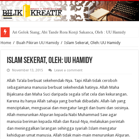
Ari Golok Siang; Abi Tande Rora Konji Sakanca, Oleh : UU Hamidy
Home
/
Buah Pikiran UU Hamidy
/
Islam Sekerat, Oleh: UU Hamidy
Islam Sekerat, Oleh: UU Hamidy
November 13, 2015
Leave a comment
Allah Ta’ala berbuat sekehendak-Nya. Tapi Allah tidak ceroboh
sebagaimana manusia berbuat sekehendak hatinya. Allah Maha
Bijaksana dan Maha Suci daripada segala sifat cela dan kekurangan.
Karena itu hanya Allah sahaja yang berhak diibadahi. Allah-lah yang
menciptakan, menguasai dan mengatur langit dan bumi dan seisinya.
Allah menurunkan Alquran kepada Nabi Muhammad Saw agar
manusia beriman kepada Allah dan Rasul-Nya, melakukan perintah
dan meninggalkan larangan sehingga syariah Islam mengatur
kehidupan umat manusia. Allah tidak main-main menurunkan Alquran.