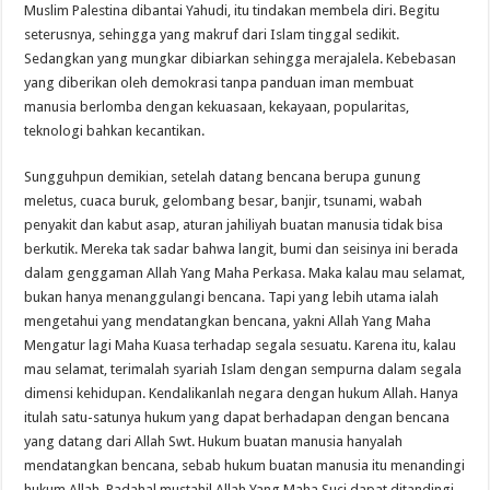
Muslim Palestina dibantai Yahudi, itu tindakan membela diri. Begitu
seterusnya, sehingga yang makruf dari Islam tinggal sedikit.
Sedangkan yang mungkar dibiarkan sehingga merajalela. Kebebasan
yang diberikan oleh demokrasi tanpa panduan iman membuat
manusia berlomba dengan kekuasaan, kekayaan, popularitas,
teknologi bahkan kecantikan.
Sungguhpun demikian, setelah datang bencana berupa gunung
meletus, cuaca buruk, gelombang besar, banjir, tsunami, wabah
penyakit dan kabut asap, aturan jahiliyah buatan manusia tidak bisa
berkutik. Mereka tak sadar bahwa langit, bumi dan seisinya ini berada
dalam genggaman Allah Yang Maha Perkasa. Maka kalau mau selamat,
bukan hanya menanggulangi bencana. Tapi yang lebih utama ialah
mengetahui yang mendatangkan bencana, yakni Allah Yang Maha
Mengatur lagi Maha Kuasa terhadap segala sesuatu. Karena itu, kalau
mau selamat, terimalah syariah Islam dengan sempurna dalam segala
dimensi kehidupan. Kendalikanlah negara dengan hukum Allah. Hanya
itulah satu-satunya hukum yang dapat berhadapan dengan bencana
yang datang dari Allah Swt. Hukum buatan manusia hanyalah
mendatangkan bencana, sebab hukum buatan manusia itu menandingi
hukum Allah. Padahal mustahil Allah Yang Maha Suci dapat ditandingi