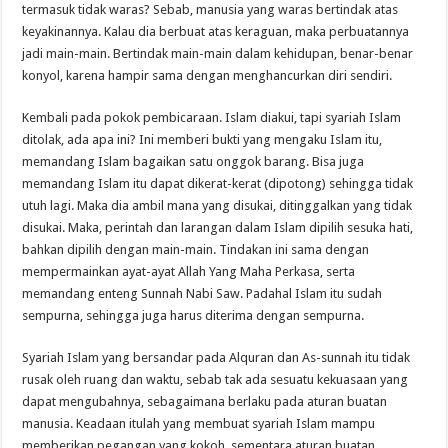
termasuk tidak waras? Sebab, manusia yang waras bertindak atas
keyakinannya. Kalau dia berbuat atas keraguan, maka perbuatannya
jadi main-main. Bertindak main-main dalam kehidupan, benar-benar
konyol, karena hampir sama dengan menghancurkan diri sendiri.
Kembali pada pokok pembicaraan. Islam diakui, tapi syariah Islam
ditolak, ada apa ini? Ini memberi bukti yang mengaku Islam itu,
memandang Islam bagaikan satu onggok barang. Bisa juga
memandang Islam itu dapat dikerat-kerat (dipotong) sehingga tidak
utuh lagi. Maka dia ambil mana yang disukai, ditinggalkan yang tidak
disukai. Maka, perintah dan larangan dalam Islam dipilih sesuka hati,
bahkan dipilih dengan main-main. Tindakan ini sama dengan
mempermainkan ayat-ayat Allah Yang Maha Perkasa, serta
memandang enteng Sunnah Nabi Saw. Padahal Islam itu sudah
sempurna, sehingga juga harus diterima dengan sempurna.
Syariah Islam yang bersandar pada Alquran dan As-sunnah itu tidak
rusak oleh ruang dan waktu, sebab tak ada sesuatu kekuasaan yang
dapat mengubahnya, sebagaimana berlaku pada aturan buatan
manusia. Keadaan itulah yang membuat syariah Islam mampu
memberikan pegangan yang kokoh, sementara aturan buatan