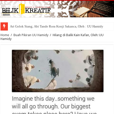
Ari Golok Siang; Abi Tande Rora Konji Sakanca, Oleh : UU Hamidy
Home
/
Buah Pikiran UU Hamidy
/
Hilang di Balik Kain Kafan, Oleh: UU
Hamidy