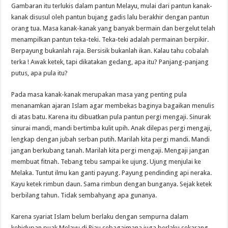
Gambaran itu terlukis dalam pantun Melayu, mulai dari pantun kanak-
kanak disusul oleh pantun bujang gadis lalu berakhir dengan pantun
orang tua. Masa kanak-kanak yang banyak bermain dan bergelut telah
menampilkan pantun teka-teki. Teka-teki adalah permainan berpikir.
Berpayung bukanlah raja. Bersisik bukanlah ikan. Kalau tahu cobalah
terka ! Awak ketek, tapi dikatakan gedang, apa itu? Panjang-panjang
putus, apa pula itu?
Pada masa kanak-kanak merupakan masa yang penting pula
menanamkan ajaran Islam agar membekas baginya bagaikan menulis
di atas batu. Karena itu dibuatkan pula pantun pergi mengaji. Sinurak
sinurai mandi, mandi bertimba kulit upih. Anak dilepas pergi mengaji,
lengkap dengan jubah serban putih. Marilah kita pergi mandi. Mandi
jangan berkubang tanah. Marilah kita pergi mengaji. Mengaji jangan
membuat fitnah. Tebang tebu sampai ke ujung. Ujung menjulai ke
Melaka. Tuntut ilmu kan ganti payung. Payung pendinding api neraka.
Kayu ketek rimbun daun. Sama rimbun dengan bunganya. Sejak ketek
berbilang tahun. Tidak sembahyang apa gunanya.
Karena syariat Islam belum berlaku dengan sempurna dalam
kehidupan puak Melayu di Riau sebagaimana juga berlaku sekarang