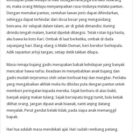
ini, maka orang Melayu menyampaikan rasa rindunya melalui pantun.
Dengan memakai pantun, sentuhan lawan jenis dapat dihindarkan,
sehingga dapat terhindar dari dosa besar yang mengundang
bencana. Air selupak dalam talam, air di geluk dimandisi. Kuning
dirindu tengah malam, bantal dipeluk ditangisi. Tetak rotan tiga hasta,
aku bawa ke koto Kari. Ombak di laut berketika, ombak di dada
sepanjang hari. Elang-elang si Malin Deman, beri berekor berkepala.
Adik sepantun arloji tangan, setiap detik takkan dilupa.
Masa remaja bujang gadis merupakan babak kehidupan yang banyak
mencabar hawa nafsu. Keadaan ini menyebabkan anak bujang dan
gadis mudah terjerumus oleh setan berbuat keji dan mungkar. Perilaku
yang mengabaikan akhlak mulia itu dibidas pula dengan pantun untuk
memberi peringatan kepada mereka. Sejak berburu di atas bukit,
banyak anjing makan tulang. Sejak bersepatu tinggi tumit, bulu ketiak
dilihat orang. Jangan dipaut anak biawak, nanti anjing datang
menyalak. Perut gendut belaki tidak, pada siapa anak memanggil
bapak.
Hari tua adalah masa mendekati ajal. Hari sudah rembang petang.