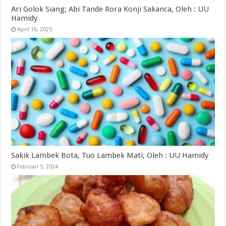
Ari Golok Siang; Abi Tande Rora Konji Sakanca, Oleh : UU
Hamidy
April 16, 2025
Sakik Lambek Bota, Tuo Lambek Mati, Oleh : UU Hamidy
Februari 5, 2024