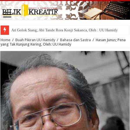
Ari Golok Siang; Abi Tande Rora Konji Sakanca, Oleh : UU Hamidy
Home
/
Buah Pikiran UU Hamidy
/
Bahasa dan Sastra
/
Hasan Junus; Pena
yang Tak Kunjung Kering, Oleh: UU Hamidy