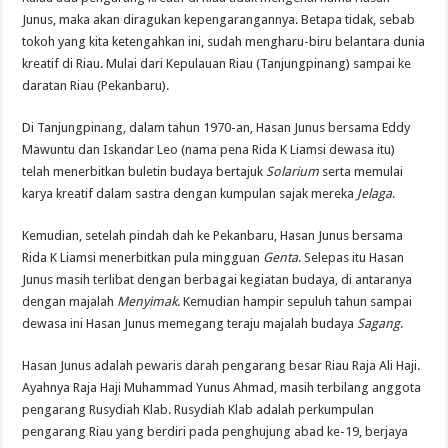
Junus, maka akan diragukan kepengarangannya. Betapa tidak, sebab
tokoh yang kita ketengahkan ini, sudah mengharu-biru belantara dunia
kreatif di Riau. Mulai dari Kepulauan Riau (Tanjungpinang) sampai ke
daratan Riau (Pekanbaru).
Di Tanjungpinang, dalam tahun 1970-an, Hasan Junus bersama Eddy
Mawuntu dan Iskandar Leo (nama pena Rida K Liamsi dewasa itu)
telah menerbitkan buletin budaya bertajuk
Solarium
serta memulai
karya kreatif dalam sastra dengan kumpulan sajak mereka
Jelaga
.
Kemudian, setelah pindah dah ke Pekanbaru, Hasan Junus bersama
Rida K Liamsi menerbitkan pula mingguan
Genta
. Selepas itu Hasan
Junus masih terlibat dengan berbagai kegiatan budaya, di antaranya
dengan majalah
Menyimak
. Kemudian hampir sepuluh tahun sampai
dewasa ini Hasan Junus memegang teraju majalah budaya
Sagang
.
Hasan Junus adalah pewaris darah pengarang besar Riau Raja Ali Haji.
Ayahnya Raja Haji Muhammad Yunus Ahmad, masih terbilang anggota
pengarang Rusydiah Klab. Rusydiah Klab adalah perkumpulan
pengarang Riau yang berdiri pada penghujung abad ke-19, berjaya