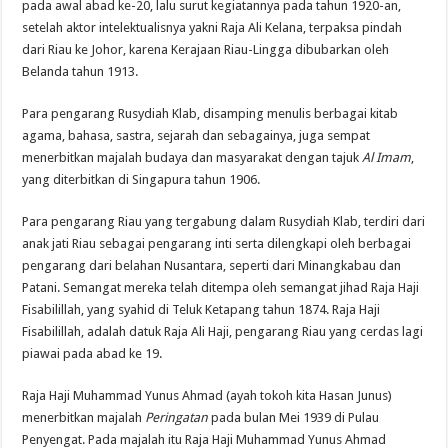
pada awal abad ke-20, lalu surut kegiatannya pada tahun 1920-an,
setelah aktor intelektualisnya yakni Raja Ali Kelana, terpaksa pindah
dari Riau ke Johor, karena Kerajaan Riau-Lingga dibubarkan oleh
Belanda tahun 1913.
Para pengarang Rusydiah Klab, disamping menulis berbagai kitab
agama, bahasa, sastra, sejarah dan sebagainya, juga sempat
menerbitkan majalah budaya dan masyarakat dengan tajuk
Al Imam
,
yang diterbitkan di Singapura tahun 1906.
Para pengarang Riau yang tergabung dalam Rusydiah Klab, terdiri dari
anak jati Riau sebagai pengarang inti serta dilengkapi oleh berbagai
pengarang dari belahan Nusantara, seperti dari Minangkabau dan
Patani. Semangat mereka telah ditempa oleh semangat jihad Raja Haji
Fisabilillah, yang syahid di Teluk Ketapang tahun 1874. Raja Haji
Fisabilillah, adalah datuk Raja Ali Haji, pengarang Riau yang cerdas lagi
piawai pada abad ke 19.
Raja Haji Muhammad Yunus Ahmad (ayah tokoh kita Hasan Junus)
menerbitkan majalah
Peringatan
pada bulan Mei 1939 di Pulau
Penyengat. Pada majalah itu Raja Haji Muhammad Yunus Ahmad