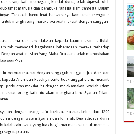
 dan orang kafir memegang kendali dunia, telah dijawab oleh
hidup umat manusia dan pembuka rahasia alam semesta. Dalam
tinya
: ‘’
Tidakkah kamu lihat bahwasanya Kami telah mengutus
fir untuk menghasung mereka berbuat maksiat dengan sungguh-
h para ulama dan juru dakwah kepada kaum muslimin. Itulah
lam tak menyadari bagaimana keberadaan mereka terhadap
. Dengan ayat ini Allah Yang Maha Bijaksana telah membukakan
ekuasaan-Nya.
g kafir berbuat maksiat dengan sunggguh-sungguh. Jika demikian
 kepada Allah dan Rasulnya tentu tidak tinggal diam, menanti
Ja
pi perbuatan maksiat itu dengan melaksanakan Syariah Islam
maksiat orang kafir itu akan mengharu-biru Syariah Islam,
akan.
syaitan dengan orang kafir berbuat maksiat. Lebih dari 1200
De
dunia dengan sistem Syariah dan Khilafah. Dua adidaya dunia
erbukalah cakrawala yang luas bagi umat manusia untuk memeluk
gi segenap alam.