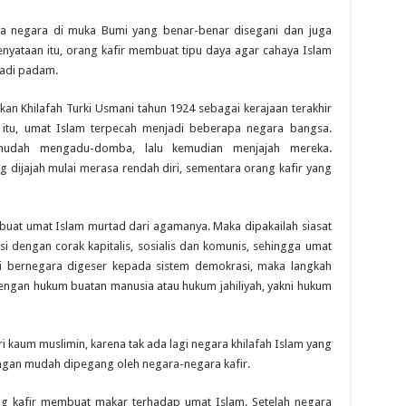
nya negara di muka
B
umi yang benar-benar disegani dan juga
enyataan itu
,
orang kafir membuat tipu daya agar cahaya Islam
jadi padam.
an Khilafah Turki Usmani tahun 1924 sebagai kerajaan terakhir
itu
,
umat Islam terpecah menjadi beberapa negara bangsa.
mudah mengadu-domba, lalu kemudian menjajah mereka.
g dijajah mulai merasa rendah diri, sementara orang kafir yang
uat umat Islam murtad dari agamanya. Maka dipakailah siasat
 dengan corak kapitalis, sosialis dan komunis, sehingga umat
i bernegara digeser kepada sistem demokrasi, maka langkah
dengan hukum buatan manusia atau hukum jahiliyah, yakni hukum
 kaum muslimin, karena tak ada lagi negara khilafah Islam yang
ngan mudah dipegang oleh negara-negara kafir.
ang kafir membuat makar terhadap umat Islam. Setelah negara