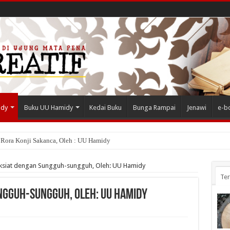
idy
Buku UU Hamidy
Kedai Buku
Bunga Rampai
Jenawi
e-b
 Rora Konji Sakanca, Oleh : UU Hamidy
ksiat dengan Sungguh-sungguh, Oleh: UU Hamidy
Te
ngguh-sungguh, Oleh: UU Hamidy