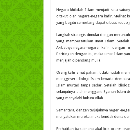
Negara khilafah Islam menjadi satu-satu
ditakuti oleh negara-negara kafir. Melihat k
yang begitu cemerlang dapat dibuat redup 
Langkah strategis dimulai dengan meruntuhk
yang mempersatukan umat Islam. Setelah 
Akibatnya
,
n
egara-negara kafir dengan 
Beriringan dengan itu, maka umat Islam yan
menjajah dipandang mulia.
Orang kafir amat paham, tidak mudah memb
menggeser idiologi Islam kepada demokrasi
Islam murtad tanpa sadar. Setelah id
io
log
selanjutnya ialah mengganti Syariah Islam 
yang menyalahi hukum Allah.
Sementara
,
dengan terjajahnya negeri-negeri
menyatukan mereka, maka kendali dunia de
Perhatikan bagaimana akal licik orang-or