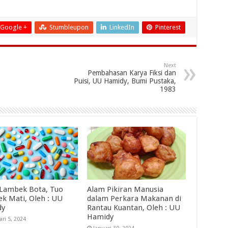
Google +
Stumbleupon
LinkedIn
Pinterest
Next
Pembahasan Karya Fiksi dan
Puisi, UU Hamidy, Bumi Pustaka,
1983
 Lambek Bota, Tuo
Alam Pikiran Manusia
k Mati, Oleh : UU
dalam Perkara Makanan di
dy
Rantau Kuantan, Oleh : UU
Hamidy
ari 5, 2024