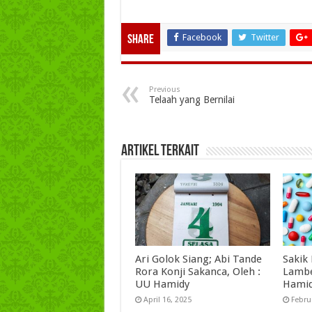
Facebook
Twitter
Share
Previous
Telaah yang Bernilai
Artikel Terkait
Ari Golok Siang; Abi Tande
Sakik
Rora Konji Sakanca, Oleh :
Lambe
UU Hamidy
Hami
April 16, 2025
Febru