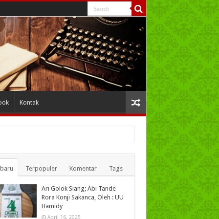
ook
Kontak
rbaru
Terpopuler
Komentar
Tags
Ari Golok Siang; Abi Tande
Rora Konji Sakanca, Oleh : UU
Hamidy
April 16, 2025