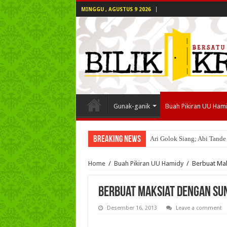
MINGGU , AGUSTUS 9 2026
Gunak-ganik
Buah Pikiran UU Ham
Breaking News
Ari Golok Siang; Abi Tande
Home
/
Buah Pikiran UU Hamidy
/
Berbuat Ma
Berbuat Maksiat dengan Su
Desember 16, 2013
Leave a comment