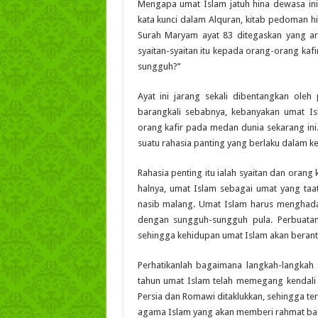
Mengapa umat Islam jatuh hina dewasa ini
kata kunci dalam Alquran, kitab pedoman 
Surah Maryam ayat 83 ditegaskan yang ar
syaitan-syaitan itu kepada orang-orang ka
sungguh?
’’
Ayat ini jarang sekali dibentangkan ole
barangkali sebabnya
,
kebanyakan umat Is
orang kafir pada medan dunia sekarang ini
suatu rahasia panting yang berlaku dalam k
Rahasia penting itu ialah syaitan dan oran
halnya, umat Islam sebagai umat yang taat
nasib malang. Umat Islam harus menghada
dengan sungguh-sungguh pula. Perbuatan 
s
e
hingga kehidupan umat Islam akan berant
Perhatikanlah bagaimana langkah-langkah 
tahun umat Islam telah memegang kendali 
Persia dan Romawi ditaklukkan, sehingga t
agama Islam yang akan memberi rahmat ba