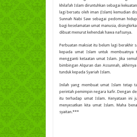
khilafah Islam diruntuhkan sebagai kekuatan
lagi bersatu oleh iman (Islam) kemudian di
Su
n
nah Nabi Saw sebagai pedoman hidup 
bagi keselamatan umat manusia
,
disingkirk
dibuat menurut kehendak hawa nafsunya.
Perbuatan maksiat itu belum lagi berakhir 
kepada umat Islam untuk membuatnya t
mengganti ketaatan umat Islam. Jika semu
bimbingan Alquran dan Assunnah, akhirnya
tunduk kepada Syariah Islam.
Inilah yang membuat umat Islam tetap t
perintah pemimpin negara kafir. Dengan de
itu terhadap umat Islam. Kenyataan ini 
menyesatkan kita umat Islam. Maha benar
syaitan.
***