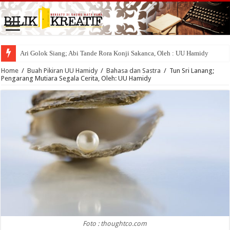
Ari Golok Siang; Abi Tande Rora Konji Sakanca, Oleh : UU Hamidy
Sakik Lambek Bota, Tuo Lambek Mati, Oleh : UU Hamidy
Home
/
Buah Pikiran UU Hamidy
/
Bahasa dan Sastra
/
Tun Sri Lanang;
Pengarang Mutiara Segala Cerita, Oleh: UU Hamidy
Foto : thoughtco.com