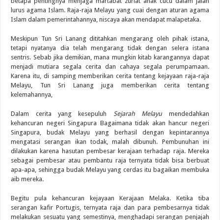
betapa pentingnya menjaga martabat zuriat anak cucu dalam jalan
lurus agama Islam. Raja-raja Melayu yang cuai dengan aturan agama
Islam dalam pemerintahannya, niscaya akan mendapat malapetaka.
Meskipun Tun Sri Lanang dititahkan mengarang oleh pihak istana,
tetapi nyatanya dia telah mengarang tidak dengan selera istana
sentris. Sebab jika demikian, mana mungkin kitab karangannya dapat
menjadi mutiara segala cerita dan cahaya segala perumpamaan.
Karena itu, di samping memberikan cerita tentang kejayaan raja-raja
Melayu, Tun Sri Lanang juga memberikan cerita tentang
kelemahannya,
Dalam cerita yang kesepuluh
Sejarah Melayu
mendedahkan
kehancuran negeri Singapura Bagaimana tidak akan hancur negeri
Singapura, budak Melayu yang berhasil dengan kepintarannya
mengatasi serangan ikan todak, malah dibunuh. Pembunuhan ini
dilakukan karena hasutan pembesar kerajaan terhadap raja. Mereka
sebagai pembesar atau pembantu raja ternyata tidak bisa berbuat
apa-apa, sehingga budak Melayu yang cerdas itu bagaikan membuka
aib mereka.
Begitu pula kehancuran kejayaan Kerajaan Melaka. Ketika tiba
serangan kafir Portugis, ternyata raja dan para pembesarnya tidak
melakukan sesuatu yang semestinya, menghadapi serangan penjajah