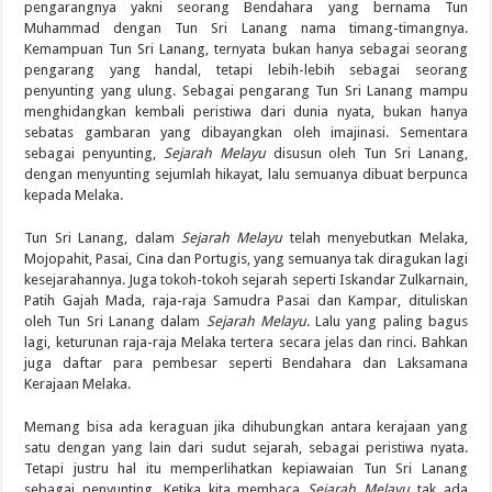
pengarangnya yakni seorang Bendahara yang bernama Tun
Muhammad dengan Tun Sri Lanang nama timang-timangnya.
Kemampuan Tun Sri Lanang, ternyata bukan hanya sebagai seorang
pengarang yang handal, tetapi lebih-lebih sebagai seorang
penyunting yang ulung. Sebagai pengarang Tun Sri Lanang mampu
menghidangkan kembali peristiwa dari dunia nyata, bukan hanya
sebatas gambaran yang dibayangkan oleh imajinasi. Sementara
sebagai penyunting,
Sejarah Melayu
disusun oleh Tun Sri Lanang,
dengan menyunting sejumlah hikayat, lalu semuanya dibuat berpunca
kepada Melaka.
Tun Sri Lanang, dalam
Sejarah Melayu
telah menyebutkan Melaka,
Mojopahit, Pasai, Cina dan Portugis, yang semuanya tak diragukan lagi
kesejarahannya. Juga tokoh-tokoh sejarah seperti Iskandar Zulkarnain,
Patih Gajah Mada, raja-raja Samudra Pasai dan Kampar, dituliskan
oleh Tun Sri Lanang dalam
Sejarah Melayu
. Lalu yang paling bagus
lagi, keturunan raja-raja Melaka tertera secara jelas dan rinci. Bahkan
juga daftar para pembesar seperti Bendahara dan Laksamana
Kerajaan Melaka.
Memang bisa ada keraguan jika dihubungkan antara kerajaan yang
satu dengan yang lain dari sudut sejarah, sebagai peristiwa nyata.
Tetapi justru hal itu memperlihatkan kepiawaian Tun Sri Lanang
sebagai penyunting. Ketika kita membaca
Sejarah Melayu
tak ada