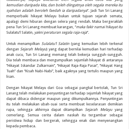
kemudian daripada kita, dan boleh diingatnya oleh segala mereka itu
syahdan adalah beroleh faedah ia daripadanya
’’. Jadi Tun Sri Lanang
memperbaiki hikayat Melayu bukan untuk tujuan sejarah semata,
apalagi demi hiburan dengan selera yang rendah. Maka bergeraklah
pena Tun Sri Lanang membuat karangan, ‘’
maka fakir namai hikayat itu
Sulalatu’l Salatin
, yakni peraturan segala raja-raja
’’.
Untuk menampilkan
Sulalatu’l Salatin
(yang kemudian lebih terkenal
dengan
Sejarah Melayu
) yang dapat bernilai kemudian hari terhadap
anak cucu, Tun Sri Lanang memang telah bekerja sungguh-sungguh.
Dia telah membaca dan mengumpulkan sejumlah hikayat di antaranya
‘’Hikayat Iskandar Zulkarnain’’, ‘’Hikayat Raja-Raja Pasai’’, ‘’Hikayat Hang
Tuah’’ dan ‘’Kisah Nabi-­Nabi’’, baik agaknya yang tertulis maupun yang
lisan.
Dengan hikayat Melayu dari Goa sebagai pangkal bertolak, Tun Sri
Lanang telah melakukan penyuntingan terhadap sejumlah hikayat yang
dapat dibaca didengar maupun yang dikumpulkannya. Penyuntingan
itu telah melakukan ubah-suai serta membuat keselarasan demikian
rupa, sehingga akhirnya dapat ditampilkan
Sejarah Melayu
yang
cemerlang. Semua cerita dalam naskah itu tergambar sebagai
peristiwa hidup dan bergerak, sehingga enak dan menyenangkan
kepada pembaca.