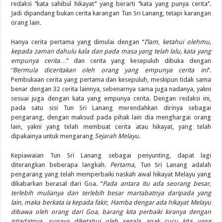
redaksi ‘’kata sahibul hikayat’’ yang berarti ’’kata yang punya cerita’’.
Jadi dipandang bukan cerita karangan Tun Sri Lanang, tetapi karangan
orang lain.
Hanya cerita pertama yang dimulai dengan ‘’
I’lam
,
ketahui olehmu,
kepada zaman dahulu kala dan pada masa yang telah lalu, kata yang
empunya cerita
…’’ dan cerita yang kesepuluh dibuka dengan
‘
’Bermula diceritakan oleh orang yang empunya cerita ini
’’.
Pembukaan cerita yang pertama dan kesepuluh, meskipun tidak sama
benar dengan 32 cerita lainnya, sebenarnya sama juga nadanya, yakni
sesuai juga dengan kata yang empunya cerita. Dengan redaksi ini,
pada satu sisi Tun Sri Lanang merendahkan dirinya sebagai
pengarang, dengan maksud pada pihak lain dia menghargai orang
lain, yakni yang telah membuat cerita atau hikayat, yang telah
dipakainya untuk mengarang
Sejarah Melayu
.
Kepiawaian Tun Sri Lanang sebagai penyunting, dapat lagi
diterangkan beberapa langkah.
Pertama
, Tun Sri Lanang adalah
pengarang yang telah memperbaiki naskah awal hikayat Melayu yang
dikabarkan berasal dari Goa. ‘’
Pada antara itu ada seorang besar,
terlebih mulianya dan terlebih besar martabatnya daripada yang
lain, maka berkata ia kepada fakir, Hamba dengar ada hikayat Melayu
dibawa oleh orang dari Goa, barang kita perbaiki kiranya dengan
istiadatnya, supaya diketahui oleh segala anak cucu kita yang