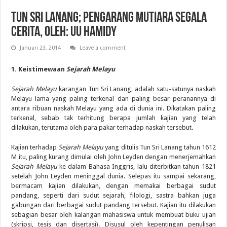
Tun Sri Lanang; Pengarang Mutiara Segala
Cerita, Oleh: UU Hamidy
Januari 23, 2014
Leave a comment
1. Keistimewaan
Sejarah Melayu
Sejarah Melayu
karangan Tun Sri Lanang, adalah satu-satunya naskah
Melayu lama yang paling terkenal dan paling besar peranannya di
antara ribuan naskah Melayu yang ada di dunia ini. Dikatakan paling
terkenal, sebab tak terhitung berapa jumlah kajian yang telah
dilakukan, terutama oleh para pakar terhadap naskah tersebut.
Kajian terhadap
Sejarah Melayu
yang ditulis Tun Sri Lanang tahun 1612
M itu, paling kurang dimulai oleh John Leyden dengan menerjemahkan
Sejarah Melayu
ke dalam Bahasa Inggris, lalu diterbitkan tahun 1821
setelah John Leyden meninggal dunia. Selepas itu sampai sekarang,
bermacam kajian dilakukan, dengan memakai berbagai sudut
pandang, seperti dari sudut sejarah, filologi, sastra bahkan juga
gabungan dari berbagai sudut pandang tersebut. Kajian itu dilakukan
sebagian besar oleh kalangan mahasiswa untuk membuat buku ujian
(skripsi, tesis dan disertasi). Disusul oleh kepentingan penulisan