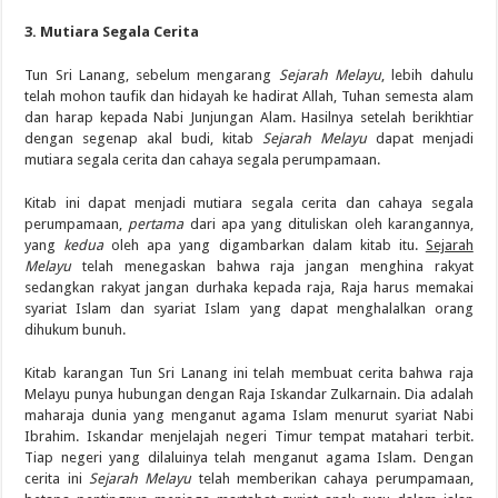
3. Mutiara Segala Cerita
Tun Sri Lanang, sebelum mengarang
Sejarah Melayu
, lebih dahulu
telah mohon taufik dan hidayah ke hadirat Allah, Tuhan semesta alam
dan harap kepada Nabi Junjungan Alam. Hasilnya setelah berikhtiar
dengan segenap akal budi, kitab
Sejarah Melayu
dapat menjadi
mutiara segala cerita dan cahaya segala perumpamaan.
Kitab ini dapat menjadi mutiara segala cerita dan cahaya segala
perumpamaan,
pertama
dari apa yang dituliskan oleh karangannya,
yang
kedua
oleh apa yang digambarkan dalam kitab itu.
Sejarah
Melayu
telah menegaskan bahwa raja jangan menghina rakyat
sedangkan rakyat jangan durhaka kepada raja, Raja harus memakai
syariat Islam dan syariat Islam yang dapat menghalalkan orang
dihukum bunuh.
Kitab karangan Tun Sri Lanang ini telah membuat cerita bahwa raja
Melayu punya hubungan dengan Raja Iskandar Zulkarnain. Dia adalah
maharaja dunia yang menganut agama Islam menurut syariat Nabi
Ibrahim. Iskandar menjelajah negeri Timur tempat matahari terbit.
Tiap negeri yang dilaluinya telah menganut agama Islam. Dengan
cerita ini
Sejarah Melayu
telah memberikan cahaya perumpamaan,