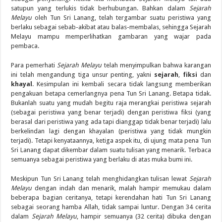
satupun yang terlukis tidak berhubungan. Bahkan dalam
Sejarah
Melayu
oleh Tun Sri Lanang, telah tergambar suatu peristiwa yang
berlaku sebagai sebab-akibat atau balas-membalas, sehingga Sejarah
Melayu mampu memperlihatkan gambaran yang wajar pada
pembaca.
Para pemerhati
Sejarah Melayu
telah menyimpulkan bahwa karangan
ini telah mengandung tiga unsur penting, yakni
sejarah
,
fiksi
dan
khayal
. Kesimpulan ini kembali secara tidak langsung memberikan
pengakuan betapa cemerlangnya pena Tun Sri Lanang. Betapa tidak.
Bukanlah suatu yang mudah begitu raja merangkai peristiwa sejarah
(sebagai peristiwa yang benar terjadi) dengan peristiwa fiksi (yang
berasal dari peristiwa yang ada tapi dianggap tidak benar terjadi) lalu
berkelindan lagi dengan khayalan (peristiwa yang tidak mungkin
terjadi). Tetapi kenyataannya, ketiga aspek itu, di ujung mata pena Tun
Sri Lanang dapat dikembar dalam suatu tulisan yang menarik. Terbaca
semuanya sebagai peristiwa yang berlaku di atas muka bumi ini.
Meskipun Tun Sri Lanang telah menghidangkan tulisan lewat
Sejarah
Melayu
dengan indah dan menarik, malah hampir memukau dalam
beberapa bagian ceritanya, tetapi kerendahan hati Tun Sri Lanang
sebagai seorang hamba Allah, tidak sampai luntur. Dengan 34 cerita
dalam
Sejarah Melayu
, hampir semuanya (32 cerita) dibuka dengan