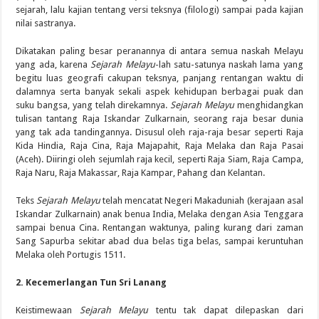
sejarah, lalu kajian tentang versi teksnya (filologi) sampai pada kajian
nilai sastranya.
Dikatakan paling besar peranannya di antara semua naskah Melayu
yang ada, karena
Sejarah Melayu
-lah satu-satunya naskah lama yang
begitu luas geografi cakupan teksnya, panjang rentangan waktu di
dalamnya serta banyak sekali aspek kehidupan berbagai puak dan
suku bangsa, yang telah direkamnya.
Sejarah Melayu
menghidangkan
tulisan tantang Raja Iskandar Zulkarnain, seorang raja besar dunia
yang tak ada tandingannya. Disusul oleh raja-raja besar seperti Raja
Kida Hindia, Raja Cina, Raja Majapahit, Raja Melaka dan Raja Pasai
(Aceh). Diiringi oleh sejumlah raja kecil, seperti Raja Siam, Raja Campa,
Raja Naru, Raja Makassar, Raja Kampar, Pahang dan Kelantan.
Teks
Sejarah Melayu
telah mencatat Negeri Makaduniah (kerajaan asal
Iskandar Zulkarnain) anak benua India, Melaka dengan Asia Tenggara
sampai benua Cina. Rentangan waktunya, paling kurang dari zaman
Sang Sapurba sekitar abad dua belas tiga belas, sampai keruntuhan
Melaka oleh Portugis 1511.
2. Kecemerlangan Tun Sri Lanang
Keistimewaan
Sejarah Melayu
tentu tak dapat dilepaskan dari