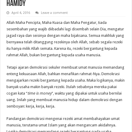
Hamidy
April 4, 2016
Leave a comment
Allah Maha Pencipta, Maha Kuasa dan Maha Pengatur, tiada
sesembahan yang wajib diibadahi lagi disembah selain Dia, mengatur
jagad raya dan seisinya dengan maha bijaksana. Semua makhluk yang
bernyawa telah ditanggung rezekinya oleh Allah, sebab segala rezeki
itu hanya milik Allah semata. Karena itu, rezeki bergantung kepada
rahmat Allah, bukan bergantung kepada usaha manusia.
Tetapi ajaran demokrasi sekuler membuat umat manusia memandang
enteng kekuasaan Allah, bahkan menafikan rahmat-Nya. Demokrasi
mengajarkan rezeki bergantung kepada usaha. Maka logikanya, makin
banyak usaha makin banyak rezeki. Itulah sebabnya mereka pakai
cogan kata “
time is money
”, waktu yang dipakai untuk usaha bernilai
uang. Inilah yang membuat manusia hidup dalam demokrasi dengan
semboyan: kerja, kerja, kerja.
Pandangan demokrasi mengenai rezeki amat membahayakan umat
manusia, terutama umat Islam yang akan mengancam akidahnya.
Logika demokrasi memandang rezeki bergantung pada usaha