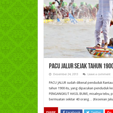
Pacu Jalur Sejak Tahun 190
Desember 24, 2013
Leave a comment
PACU JALUR sudah dikenal penduduk Rantau
tahun 1900 itu, yang dipacukan penduduk k
PENGANGKUT HASIL BUMI, misalnya tebu, pis
bermuatan sekitar 40 orang… (Kesenian Jalu
Facebook
Twitter