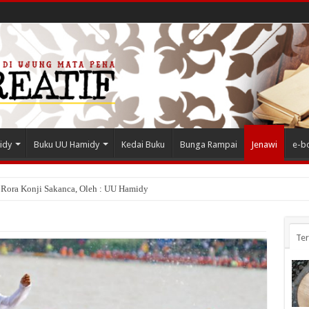
idy
Buku UU Hamidy
Kedai Buku
Bunga Rampai
Jenawi
e-b
 Rora Konji Sakanca, Oleh : UU Hamidy
Te