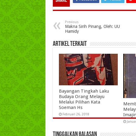
Share
Previous
Makna Sirih Pinang, Oleh: UU
Hamidy
Artikel Terkait
Bayangan Tingkah Laku
Budaya Orang Melayu
Melalui Pilihan Kata
Memb
Soeman Hs
Melayu
Imaji
Februari 26, 2018
Janua
Tinggalkan Balasan