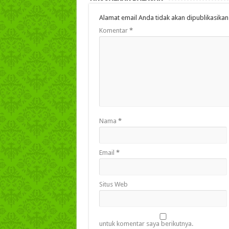
Alamat email Anda tidak akan dipublikasikan
Komentar
*
Nama
*
Email
*
Situs Web
untuk komentar saya berikutnya.