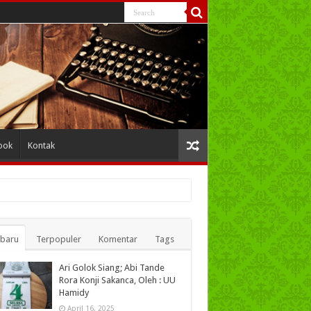
ook
Kontak
rbaru
Terpopuler
Komentar
Tags
Ari Golok Siang; Abi Tande
Rora Konji Sakanca, Oleh : UU
Hamidy
April 16, 2025