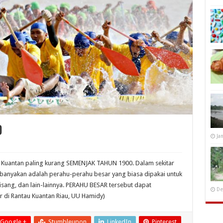
0
Ja
 Kuantan paling kurang SEMENJAK TAHUN 1900. Dalam sekitar
ebanyakan adalah perahu-perahu besar yang biasa dipakai untuk
ang, dan lain-lainnya. PERAHU BESAR tersebut dapat
De
r di Rantau Kuantan Riau, UU Hamidy)
Google +
Stumbleupon
LinkedIn
Pinterest